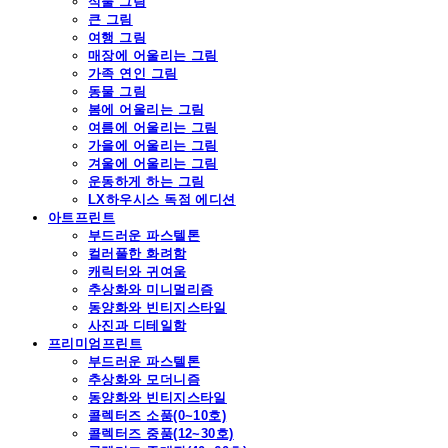
식물 그림
큰 그림
여행 그림
매장에 어울리는 그림
가족 연인 그림
동물 그림
봄에 어울리는 그림
여름에 어울리는 그림
가을에 어울리는 그림
겨울에 어울리는 그림
운동하게 하는 그림
LX하우시스 독점 에디션
아트프린트
부드러운 파스텔톤
컬러풀한 화려함
캐릭터와 귀여움
추상화와 미니멀리즘
동양화와 빈티지스타일
사진과 디테일함
프리미엄프린트
부드러운 파스텔톤
추상화와 모더니즘
동양화와 빈티지스타일
콜렉터즈 소품(0~10호)
콜렉터즈 중품(12~30호)