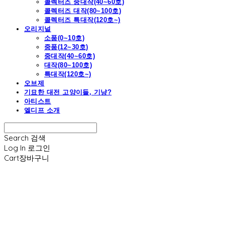
콜렉터즈 중대작(40~60호)
콜렉터즈 대작(80~100호)
콜렉터즈 특대작(120호~)
오리지널
소품(0~10호)
중품(12~30호)
중대작(40~60호)
대작(80~100호)
특대작(120호~)
오브제
기묘한 대전 고양이들, 기냥?
아티스트
엘디프 소개
Search
검색
Log In
로그인
Cart
장바구니
엘디프