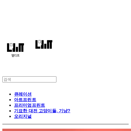
엘디프
큐레이션
아트프린트
프리미엄프린트
기묘한 대전 고양이들, 기냥?
오리지널