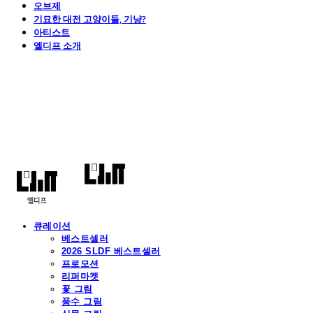
오브제
기묘한 대전 고양이들, 기냥?
아티스트
엘디프 소개
엘디프
큐레이션
베스트셀러
2026 SLDF 베스트셀러
프로모션
리퍼마켓
꽃 그림
풍수 그림