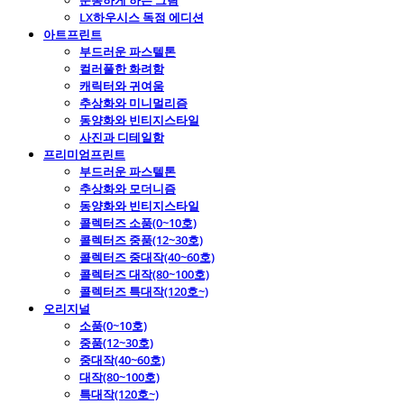
운동하게 하는 그림
LX하우시스 독점 에디션
아트프린트
부드러운 파스텔톤
컬러풀한 화려함
캐릭터와 귀여움
추상화와 미니멀리즘
동양화와 빈티지스타일
사진과 디테일함
프리미엄프린트
부드러운 파스텔톤
추상화와 모더니즘
동양화와 빈티지스타일
콜렉터즈 소품(0~10호)
콜렉터즈 중품(12~30호)
콜렉터즈 중대작(40~60호)
콜렉터즈 대작(80~100호)
콜렉터즈 특대작(120호~)
오리지널
소품(0~10호)
중품(12~30호)
중대작(40~60호)
대작(80~100호)
특대작(120호~)