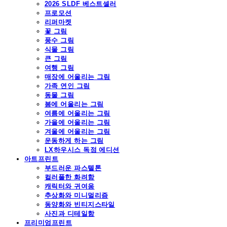
2026 SLDF 베스트셀러
프로모션
리퍼마켓
꽃 그림
풍수 그림
식물 그림
큰 그림
여행 그림
매장에 어울리는 그림
가족 연인 그림
동물 그림
봄에 어울리는 그림
여름에 어울리는 그림
가을에 어울리는 그림
겨울에 어울리는 그림
운동하게 하는 그림
LX하우시스 독점 에디션
아트프린트
부드러운 파스텔톤
컬러풀한 화려함
캐릭터와 귀여움
추상화와 미니멀리즘
동양화와 빈티지스타일
사진과 디테일함
프리미엄프린트