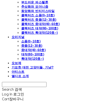
부드러운 파스텔톤
추상화와 모더니즘
동양화와 빈티지스타일
콜렉터즈 소품(0~10호)
콜렉터즈 중품(12~30호)
콜렉터즈 중대작(40~60호)
콜렉터즈 대작(80~100호)
콜렉터즈 특대작(120호~)
오리지널
소품(0~10호)
중품(12~30호)
중대작(40~60호)
대작(80~100호)
특대작(120호~)
오브제
기묘한 대전 고양이들, 기냥?
아티스트
엘디프 소개
Search
검색
Log In
로그인
Cart
장바구니