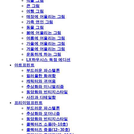
식물 그림
큰 그림
여행 그림
매장에 어울리는 그림
가족 연인 그림
동물 그림
봄에 어울리는 그림
여름에 어울리는 그림
가을에 어울리는 그림
겨울에 어울리는 그림
운동하게 하는 그림
LX하우시스 독점 에디션
아트프린트
부드러운 파스텔톤
컬러풀한 화려함
캐릭터와 귀여움
추상화와 미니멀리즘
동양화와 빈티지스타일
사진과 디테일함
프리미엄프린트
부드러운 파스텔톤
추상화와 모더니즘
동양화와 빈티지스타일
콜렉터즈 소품(0~10호)
콜렉터즈 중품(12~30호)