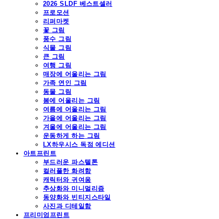
2026 SLDF 베스트셀러
프로모션
리퍼마켓
꽃 그림
풍수 그림
식물 그림
큰 그림
여행 그림
매장에 어울리는 그림
가족 연인 그림
동물 그림
봄에 어울리는 그림
여름에 어울리는 그림
가을에 어울리는 그림
겨울에 어울리는 그림
운동하게 하는 그림
LX하우시스 독점 에디션
아트프린트
부드러운 파스텔톤
컬러풀한 화려함
캐릭터와 귀여움
추상화와 미니멀리즘
동양화와 빈티지스타일
사진과 디테일함
프리미엄프린트