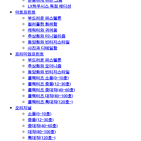
운동하게 하는 그림
LX하우시스 독점 에디션
아트프린트
부드러운 파스텔톤
컬러풀한 화려함
캐릭터와 귀여움
추상화와 미니멀리즘
동양화와 빈티지스타일
사진과 디테일함
프리미엄프린트
부드러운 파스텔톤
추상화와 모더니즘
동양화와 빈티지스타일
콜렉터즈 소품(0~10호)
콜렉터즈 중품(12~30호)
콜렉터즈 중대작(40~60호)
콜렉터즈 대작(80~100호)
콜렉터즈 특대작(120호~)
오리지널
소품(0~10호)
중품(12~30호)
중대작(40~60호)
대작(80~100호)
특대작(120호~)