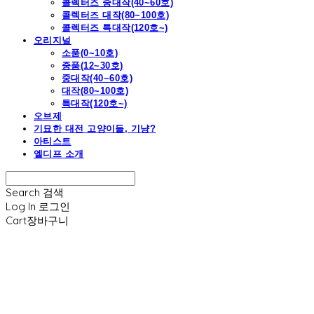
콜렉터즈 중대작(40~60호)
콜렉터즈 대작(80~100호)
콜렉터즈 특대작(120호~)
오리지널
소품(0~10호)
중품(12~30호)
중대작(40~60호)
대작(80~100호)
특대작(120호~)
오브제
기묘한 대전 고양이들, 기냥?
아티스트
엘디프 소개
Search
검색
Log In
로그인
Cart
장바구니
엘디프