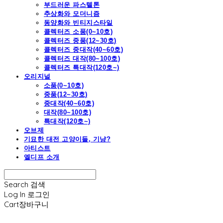
부드러운 파스텔톤
추상화와 모더니즘
동양화와 빈티지스타일
콜렉터즈 소품(0~10호)
콜렉터즈 중품(12~30호)
콜렉터즈 중대작(40~60호)
콜렉터즈 대작(80~100호)
콜렉터즈 특대작(120호~)
오리지널
소품(0~10호)
중품(12~30호)
중대작(40~60호)
대작(80~100호)
특대작(120호~)
오브제
기묘한 대전 고양이들, 기냥?
아티스트
엘디프 소개
Search
검색
Log In
로그인
Cart
장바구니