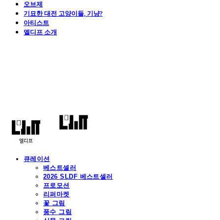
오브제
기묘한 대전 고양이들, 기냥?
아티스트
엘디프 소개
엘디프
큐레이션
베스트셀러
2026 SLDF 베스트셀러
프로모션
리퍼마켓
꽃 그림
풍수 그림