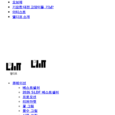
오브제
기묘한 대전 고양이들, 기냥?
아티스트
엘디프 소개
엘디프
큐레이션
베스트셀러
2026 SLDF 베스트셀러
프로모션
리퍼마켓
꽃 그림
풍수 그림