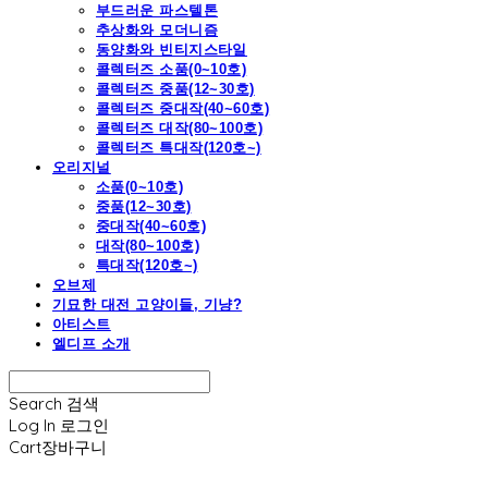
부드러운 파스텔톤
추상화와 모더니즘
동양화와 빈티지스타일
콜렉터즈 소품(0~10호)
콜렉터즈 중품(12~30호)
콜렉터즈 중대작(40~60호)
콜렉터즈 대작(80~100호)
콜렉터즈 특대작(120호~)
오리지널
소품(0~10호)
중품(12~30호)
중대작(40~60호)
대작(80~100호)
특대작(120호~)
오브제
기묘한 대전 고양이들, 기냥?
아티스트
엘디프 소개
Search
검색
Log In
로그인
Cart
장바구니