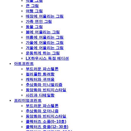
식물 그림
큰 그림
여행 그림
매장에 어울리는 그림
가족 연인 그림
동물 그림
봄에 어울리는 그림
여름에 어울리는 그림
가을에 어울리는 그림
겨울에 어울리는 그림
운동하게 하는 그림
LX하우시스 독점 에디션
아트프린트
부드러운 파스텔톤
컬러풀한 화려함
캐릭터와 귀여움
추상화와 미니멀리즘
동양화와 빈티지스타일
사진과 디테일함
프리미엄프린트
부드러운 파스텔톤
추상화와 모더니즘
동양화와 빈티지스타일
콜렉터즈 소품(0~10호)
콜렉터즈 중품(12~30호)