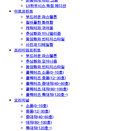
운동하게 하는 그림
LX하우시스 독점 에디션
아트프린트
부드러운 파스텔톤
컬러풀한 화려함
캐릭터와 귀여움
추상화와 미니멀리즘
동양화와 빈티지스타일
사진과 디테일함
프리미엄프린트
부드러운 파스텔톤
추상화와 모더니즘
동양화와 빈티지스타일
콜렉터즈 소품(0~10호)
콜렉터즈 중품(12~30호)
콜렉터즈 중대작(40~60호)
콜렉터즈 대작(80~100호)
콜렉터즈 특대작(120호~)
오리지널
소품(0~10호)
중품(12~30호)
중대작(40~60호)
대작(80~100호)
특대작(120호~)