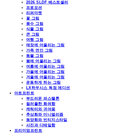
2026 SLDF 베스트셀러
프로모션
리퍼마켓
꽃 그림
풍수 그림
식물 그림
큰 그림
여행 그림
매장에 어울리는 그림
가족 연인 그림
동물 그림
봄에 어울리는 그림
여름에 어울리는 그림
가을에 어울리는 그림
겨울에 어울리는 그림
운동하게 하는 그림
LX하우시스 독점 에디션
아트프린트
부드러운 파스텔톤
컬러풀한 화려함
캐릭터와 귀여움
추상화와 미니멀리즘
동양화와 빈티지스타일
사진과 디테일함
프리미엄프린트