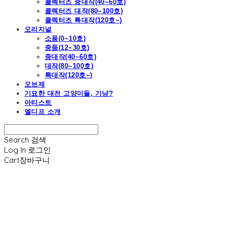
콜렉터즈 중대작(40~60호)
콜렉터즈 대작(80~100호)
콜렉터즈 특대작(120호~)
오리지널
소품(0~10호)
중품(12~30호)
중대작(40~60호)
대작(80~100호)
특대작(120호~)
오브제
기묘한 대전 고양이들, 기냥?
아티스트
엘디프 소개
Search
검색
Log In
로그인
Cart
장바구니
엘디프