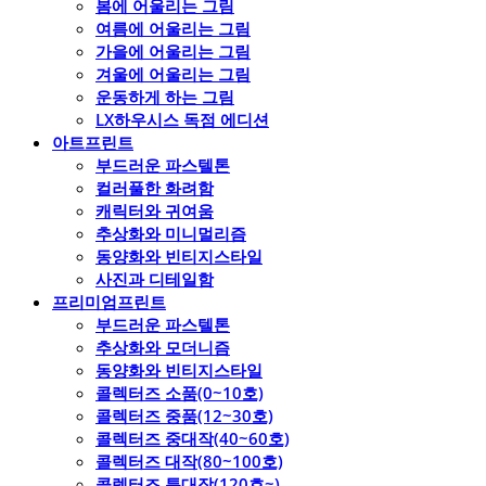
봄에 어울리는 그림
여름에 어울리는 그림
가을에 어울리는 그림
겨울에 어울리는 그림
운동하게 하는 그림
LX하우시스 독점 에디션
아트프린트
부드러운 파스텔톤
컬러풀한 화려함
캐릭터와 귀여움
추상화와 미니멀리즘
동양화와 빈티지스타일
사진과 디테일함
프리미엄프린트
부드러운 파스텔톤
추상화와 모더니즘
동양화와 빈티지스타일
콜렉터즈 소품(0~10호)
콜렉터즈 중품(12~30호)
콜렉터즈 중대작(40~60호)
콜렉터즈 대작(80~100호)
콜렉터즈 특대작(120호~)