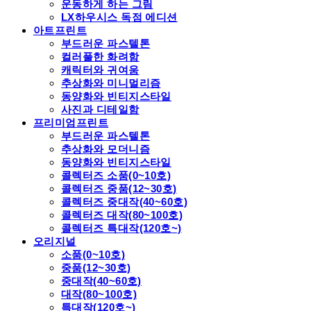
운동하게 하는 그림
LX하우시스 독점 에디션
아트프린트
부드러운 파스텔톤
컬러풀한 화려함
캐릭터와 귀여움
추상화와 미니멀리즘
동양화와 빈티지스타일
사진과 디테일함
프리미엄프린트
부드러운 파스텔톤
추상화와 모더니즘
동양화와 빈티지스타일
콜렉터즈 소품(0~10호)
콜렉터즈 중품(12~30호)
콜렉터즈 중대작(40~60호)
콜렉터즈 대작(80~100호)
콜렉터즈 특대작(120호~)
오리지널
소품(0~10호)
중품(12~30호)
중대작(40~60호)
대작(80~100호)
특대작(120호~)