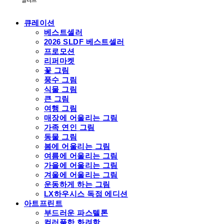
큐레이션
베스트셀러
2026 SLDF 베스트셀러
프로모션
리퍼마켓
꽃 그림
풍수 그림
식물 그림
큰 그림
여행 그림
매장에 어울리는 그림
가족 연인 그림
동물 그림
봄에 어울리는 그림
여름에 어울리는 그림
가을에 어울리는 그림
겨울에 어울리는 그림
운동하게 하는 그림
LX하우시스 독점 에디션
아트프린트
부드러운 파스텔톤
컬러풀한 화려함