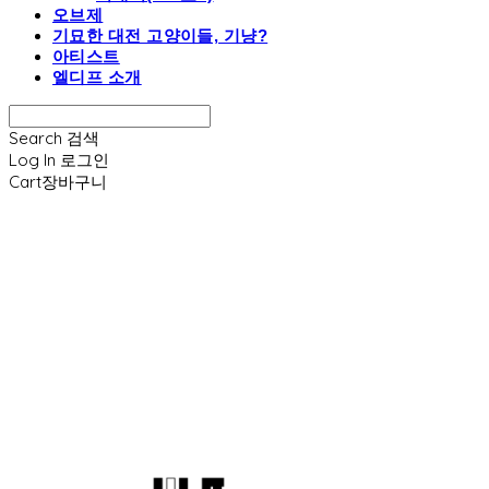
오브제
기묘한 대전 고양이들, 기냥?
아티스트
엘디프 소개
Search
검색
Log In
로그인
Cart
장바구니
엘디프