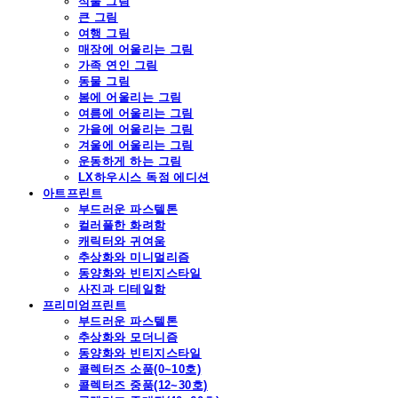
식물 그림
큰 그림
여행 그림
매장에 어울리는 그림
가족 연인 그림
동물 그림
봄에 어울리는 그림
여름에 어울리는 그림
가을에 어울리는 그림
겨울에 어울리는 그림
운동하게 하는 그림
LX하우시스 독점 에디션
아트프린트
부드러운 파스텔톤
컬러풀한 화려함
캐릭터와 귀여움
추상화와 미니멀리즘
동양화와 빈티지스타일
사진과 디테일함
프리미엄프린트
부드러운 파스텔톤
추상화와 모더니즘
동양화와 빈티지스타일
콜렉터즈 소품(0~10호)
콜렉터즈 중품(12~30호)