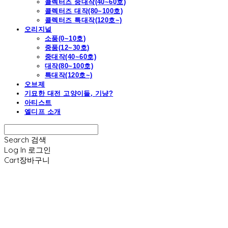
콜렉터즈 중대작(40~60호)
콜렉터즈 대작(80~100호)
콜렉터즈 특대작(120호~)
오리지널
소품(0~10호)
중품(12~30호)
중대작(40~60호)
대작(80~100호)
특대작(120호~)
오브제
기묘한 대전 고양이들, 기냥?
아티스트
엘디프 소개
Search
검색
Log In
로그인
Cart
장바구니
엘디프