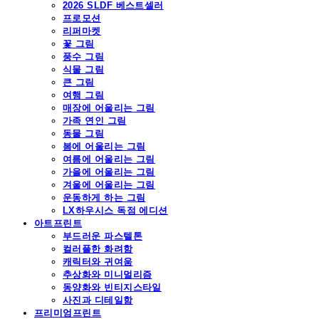
2026 SLDF 베스트셀러
프로모션
리퍼마켓
꽃 그림
풍수 그림
식물 그림
큰 그림
여행 그림
매장에 어울리는 그림
가족 연인 그림
동물 그림
봄에 어울리는 그림
여름에 어울리는 그림
가을에 어울리는 그림
겨울에 어울리는 그림
운동하게 하는 그림
LX하우시스 독점 에디션
아트프린트
부드러운 파스텔톤
컬러풀한 화려함
캐릭터와 귀여움
추상화와 미니멀리즘
동양화와 빈티지스타일
사진과 디테일함
프리미엄프린트