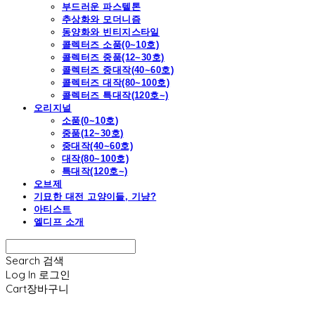
부드러운 파스텔톤
추상화와 모더니즘
동양화와 빈티지스타일
콜렉터즈 소품(0~10호)
콜렉터즈 중품(12~30호)
콜렉터즈 중대작(40~60호)
콜렉터즈 대작(80~100호)
콜렉터즈 특대작(120호~)
오리지널
소품(0~10호)
중품(12~30호)
중대작(40~60호)
대작(80~100호)
특대작(120호~)
오브제
기묘한 대전 고양이들, 기냥?
아티스트
엘디프 소개
Search
검색
Log In
로그인
Cart
장바구니