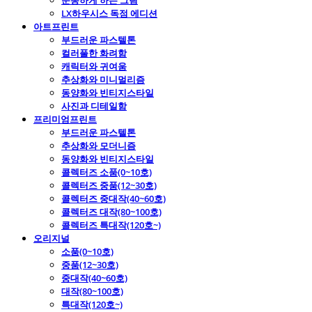
운동하게 하는 그림
LX하우시스 독점 에디션
아트프린트
부드러운 파스텔톤
컬러풀한 화려함
캐릭터와 귀여움
추상화와 미니멀리즘
동양화와 빈티지스타일
사진과 디테일함
프리미엄프린트
부드러운 파스텔톤
추상화와 모더니즘
동양화와 빈티지스타일
콜렉터즈 소품(0~10호)
콜렉터즈 중품(12~30호)
콜렉터즈 중대작(40~60호)
콜렉터즈 대작(80~100호)
콜렉터즈 특대작(120호~)
오리지널
소품(0~10호)
중품(12~30호)
중대작(40~60호)
대작(80~100호)
특대작(120호~)