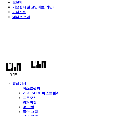
오브제
기묘한 대전 고양이들, 기냥?
아티스트
엘디프 소개
엘디프
큐레이션
베스트셀러
2026 SLDF 베스트셀러
프로모션
리퍼마켓
꽃 그림
풍수 그림