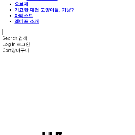
오브제
기묘한 대전 고양이들, 기냥?
아티스트
엘디프 소개
Search
검색
Log In
로그인
Cart
장바구니
엘디프