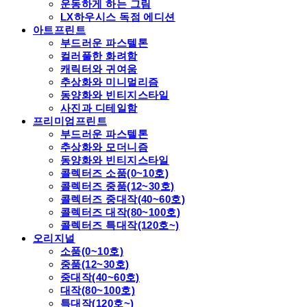
운동하게 하는 그림
LX하우시스 독점 에디션
아트프린트
부드러운 파스텔톤
컬러풀한 화려함
캐릭터와 귀여움
추상화와 미니멀리즘
동양화와 빈티지스타일
사진과 디테일함
프리미엄프린트
부드러운 파스텔톤
추상화와 모더니즘
동양화와 빈티지스타일
콜렉터즈 소품(0~10호)
콜렉터즈 중품(12~30호)
콜렉터즈 중대작(40~60호)
콜렉터즈 대작(80~100호)
콜렉터즈 특대작(120호~)
오리지널
소품(0~10호)
중품(12~30호)
중대작(40~60호)
대작(80~100호)
특대작(120호~)