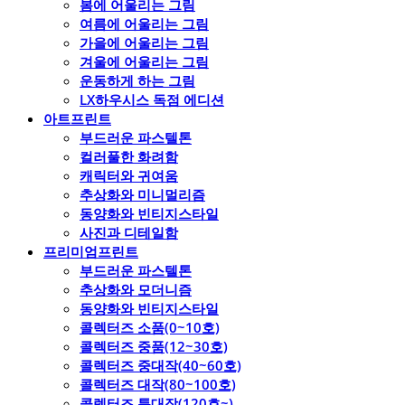
봄에 어울리는 그림
여름에 어울리는 그림
가을에 어울리는 그림
겨울에 어울리는 그림
운동하게 하는 그림
LX하우시스 독점 에디션
아트프린트
부드러운 파스텔톤
컬러풀한 화려함
캐릭터와 귀여움
추상화와 미니멀리즘
동양화와 빈티지스타일
사진과 디테일함
프리미엄프린트
부드러운 파스텔톤
추상화와 모더니즘
동양화와 빈티지스타일
콜렉터즈 소품(0~10호)
콜렉터즈 중품(12~30호)
콜렉터즈 중대작(40~60호)
콜렉터즈 대작(80~100호)
콜렉터즈 특대작(120호~)