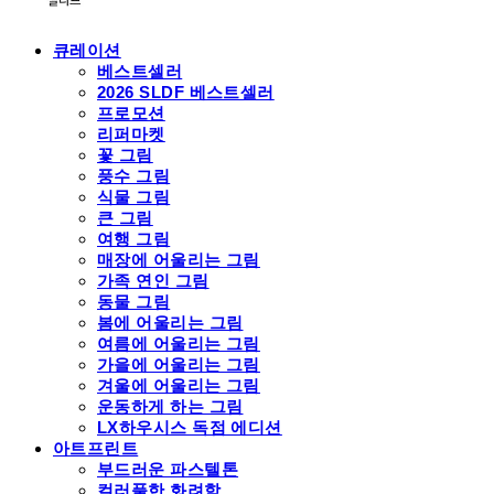
큐레이션
베스트셀러
2026 SLDF 베스트셀러
프로모션
리퍼마켓
꽃 그림
풍수 그림
식물 그림
큰 그림
여행 그림
매장에 어울리는 그림
가족 연인 그림
동물 그림
봄에 어울리는 그림
여름에 어울리는 그림
가을에 어울리는 그림
겨울에 어울리는 그림
운동하게 하는 그림
LX하우시스 독점 에디션
아트프린트
부드러운 파스텔톤
컬러풀한 화려함