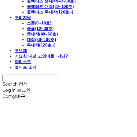
콜렉터즈 중대작(40~60호)
콜렉터즈 대작(80~100호)
콜렉터즈 특대작(120호~)
오리지널
소품(0~10호)
중품(12~30호)
중대작(40~60호)
대작(80~100호)
특대작(120호~)
오브제
기묘한 대전 고양이들, 기냥?
아티스트
엘디프 소개
Search
검색
Log In
로그인
Cart
장바구니
엘디프