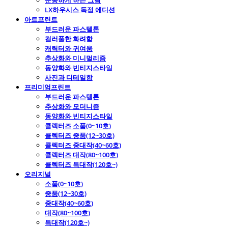
운동하게 하는 그림
LX하우시스 독점 에디션
아트프린트
부드러운 파스텔톤
컬러풀한 화려함
캐릭터와 귀여움
추상화와 미니멀리즘
동양화와 빈티지스타일
사진과 디테일함
프리미엄프린트
부드러운 파스텔톤
추상화와 모더니즘
동양화와 빈티지스타일
콜렉터즈 소품(0~10호)
콜렉터즈 중품(12~30호)
콜렉터즈 중대작(40~60호)
콜렉터즈 대작(80~100호)
콜렉터즈 특대작(120호~)
오리지널
소품(0~10호)
중품(12~30호)
중대작(40~60호)
대작(80~100호)
특대작(120호~)