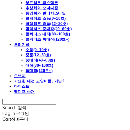
부드러운 파스텔톤
추상화와 모더니즘
동양화와 빈티지스타일
콜렉터즈 소품(0~10호)
콜렉터즈 중품(12~30호)
콜렉터즈 중대작(40~60호)
콜렉터즈 대작(80~100호)
콜렉터즈 특대작(120호~)
오리지널
소품(0~10호)
중품(12~30호)
중대작(40~60호)
대작(80~100호)
특대작(120호~)
오브제
기묘한 대전 고양이들, 기냥?
아티스트
엘디프 소개
Search
검색
Log In
로그인
Cart
장바구니