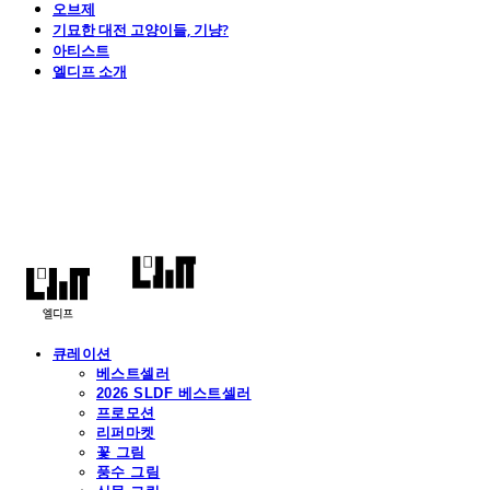
오브제
기묘한 대전 고양이들, 기냥?
아티스트
엘디프 소개
엘디프
큐레이션
베스트셀러
2026 SLDF 베스트셀러
프로모션
리퍼마켓
꽃 그림
풍수 그림