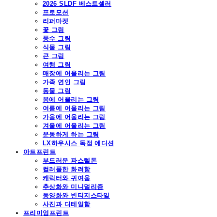
2026 SLDF 베스트셀러
프로모션
리퍼마켓
꽃 그림
풍수 그림
식물 그림
큰 그림
여행 그림
매장에 어울리는 그림
가족 연인 그림
동물 그림
봄에 어울리는 그림
여름에 어울리는 그림
가을에 어울리는 그림
겨울에 어울리는 그림
운동하게 하는 그림
LX하우시스 독점 에디션
아트프린트
부드러운 파스텔톤
컬러풀한 화려함
캐릭터와 귀여움
추상화와 미니멀리즘
동양화와 빈티지스타일
사진과 디테일함
프리미엄프린트