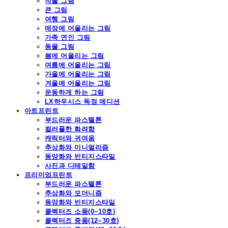
식물 그림
큰 그림
여행 그림
매장에 어울리는 그림
가족 연인 그림
동물 그림
봄에 어울리는 그림
여름에 어울리는 그림
가을에 어울리는 그림
겨울에 어울리는 그림
운동하게 하는 그림
LX하우시스 독점 에디션
아트프린트
부드러운 파스텔톤
컬러풀한 화려함
캐릭터와 귀여움
추상화와 미니멀리즘
동양화와 빈티지스타일
사진과 디테일함
프리미엄프린트
부드러운 파스텔톤
추상화와 모더니즘
동양화와 빈티지스타일
콜렉터즈 소품(0~10호)
콜렉터즈 중품(12~30호)