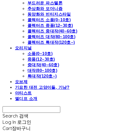
부드러운 파스텔톤
추상화와 모더니즘
동양화와 빈티지스타일
콜렉터즈 소품(0~10호)
콜렉터즈 중품(12~30호)
콜렉터즈 중대작(40~60호)
콜렉터즈 대작(80~100호)
콜렉터즈 특대작(120호~)
오리지널
소품(0~10호)
중품(12~30호)
중대작(40~60호)
대작(80~100호)
특대작(120호~)
오브제
기묘한 대전 고양이들, 기냥?
아티스트
엘디프 소개
Search
검색
Log In
로그인
Cart
장바구니