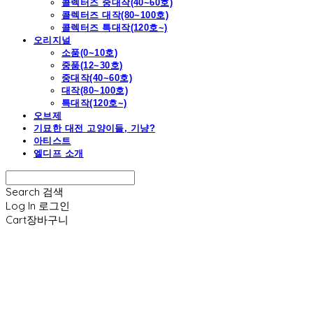
콜렉터즈 중대작(40~60호)
콜렉터즈 대작(80~100호)
콜렉터즈 특대작(120호~)
오리지널
소품(0~10호)
중품(12~30호)
중대작(40~60호)
대작(80~100호)
특대작(120호~)
오브제
기묘한 대전 고양이들, 기냥?
아티스트
엘디프 소개
Search
검색
Log In
로그인
Cart
장바구니
엘디프