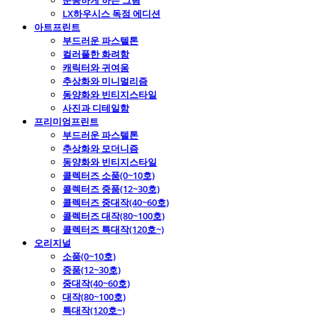
운동하게 하는 그림
LX하우시스 독점 에디션
아트프린트
부드러운 파스텔톤
컬러풀한 화려함
캐릭터와 귀여움
추상화와 미니멀리즘
동양화와 빈티지스타일
사진과 디테일함
프리미엄프린트
부드러운 파스텔톤
추상화와 모더니즘
동양화와 빈티지스타일
콜렉터즈 소품(0~10호)
콜렉터즈 중품(12~30호)
콜렉터즈 중대작(40~60호)
콜렉터즈 대작(80~100호)
콜렉터즈 특대작(120호~)
오리지널
소품(0~10호)
중품(12~30호)
중대작(40~60호)
대작(80~100호)
특대작(120호~)