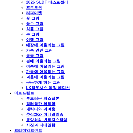
2026 SLDF 베스트셀러
프로모션
리퍼마켓
꽃 그림
풍수 그림
식물 그림
큰 그림
여행 그림
매장에 어울리는 그림
가족 연인 그림
동물 그림
봄에 어울리는 그림
여름에 어울리는 그림
가을에 어울리는 그림
겨울에 어울리는 그림
운동하게 하는 그림
LX하우시스 독점 에디션
아트프린트
부드러운 파스텔톤
컬러풀한 화려함
캐릭터와 귀여움
추상화와 미니멀리즘
동양화와 빈티지스타일
사진과 디테일함
프리미엄프린트