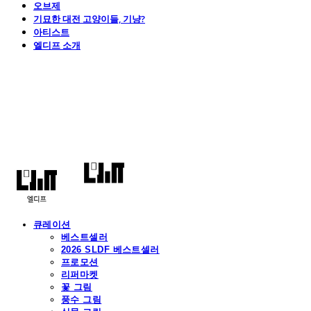
오브제
기묘한 대전 고양이들, 기냥?
아티스트
엘디프 소개
엘디프
큐레이션
베스트셀러
2026 SLDF 베스트셀러
프로모션
리퍼마켓
꽃 그림
풍수 그림