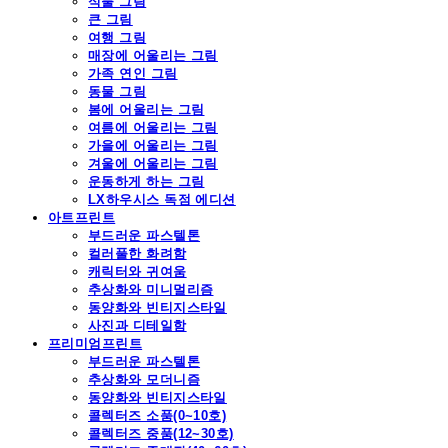
식물 그림
큰 그림
여행 그림
매장에 어울리는 그림
가족 연인 그림
동물 그림
봄에 어울리는 그림
여름에 어울리는 그림
가을에 어울리는 그림
겨울에 어울리는 그림
운동하게 하는 그림
LX하우시스 독점 에디션
아트프린트
부드러운 파스텔톤
컬러풀한 화려함
캐릭터와 귀여움
추상화와 미니멀리즘
동양화와 빈티지스타일
사진과 디테일함
프리미엄프린트
부드러운 파스텔톤
추상화와 모더니즘
동양화와 빈티지스타일
콜렉터즈 소품(0~10호)
콜렉터즈 중품(12~30호)