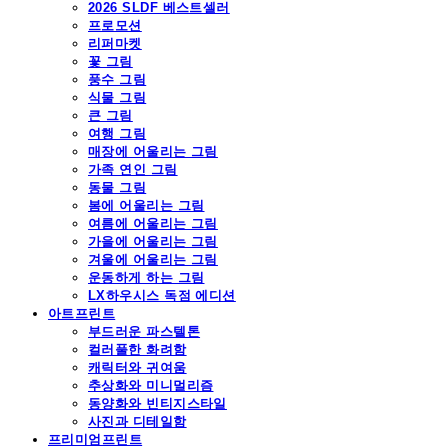
2026 SLDF 베스트셀러
프로모션
리퍼마켓
꽃 그림
풍수 그림
식물 그림
큰 그림
여행 그림
매장에 어울리는 그림
가족 연인 그림
동물 그림
봄에 어울리는 그림
여름에 어울리는 그림
가을에 어울리는 그림
겨울에 어울리는 그림
운동하게 하는 그림
LX하우시스 독점 에디션
아트프린트
부드러운 파스텔톤
컬러풀한 화려함
캐릭터와 귀여움
추상화와 미니멀리즘
동양화와 빈티지스타일
사진과 디테일함
프리미엄프린트