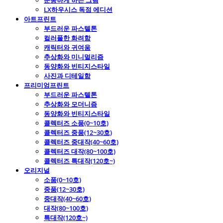
운동하게 하는 그림
LX하우시스 독점 에디션
아트프린트
부드러운 파스텔톤
컬러풀한 화려함
캐릭터와 귀여움
추상화와 미니멀리즘
동양화와 빈티지스타일
사진과 디테일함
프리미엄프린트
부드러운 파스텔톤
추상화와 모더니즘
동양화와 빈티지스타일
콜렉터즈 소품(0~10호)
콜렉터즈 중품(12~30호)
콜렉터즈 중대작(40~60호)
콜렉터즈 대작(80~100호)
콜렉터즈 특대작(120호~)
오리지널
소품(0~10호)
중품(12~30호)
중대작(40~60호)
대작(80~100호)
특대작(120호~)