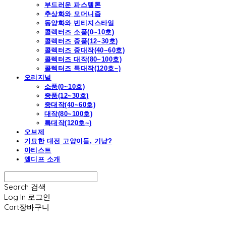
부드러운 파스텔톤
추상화와 모더니즘
동양화와 빈티지스타일
콜렉터즈 소품(0~10호)
콜렉터즈 중품(12~30호)
콜렉터즈 중대작(40~60호)
콜렉터즈 대작(80~100호)
콜렉터즈 특대작(120호~)
오리지널
소품(0~10호)
중품(12~30호)
중대작(40~60호)
대작(80~100호)
특대작(120호~)
오브제
기묘한 대전 고양이들, 기냥?
아티스트
엘디프 소개
Search
검색
Log In
로그인
Cart
장바구니