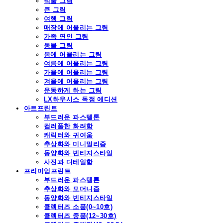
식물 그림
큰 그림
여행 그림
매장에 어울리는 그림
가족 연인 그림
동물 그림
봄에 어울리는 그림
여름에 어울리는 그림
가을에 어울리는 그림
겨울에 어울리는 그림
운동하게 하는 그림
LX하우시스 독점 에디션
아트프린트
부드러운 파스텔톤
컬러풀한 화려함
캐릭터와 귀여움
추상화와 미니멀리즘
동양화와 빈티지스타일
사진과 디테일함
프리미엄프린트
부드러운 파스텔톤
추상화와 모더니즘
동양화와 빈티지스타일
콜렉터즈 소품(0~10호)
콜렉터즈 중품(12~30호)