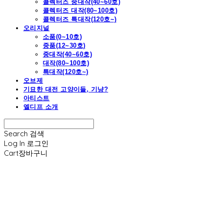
콜렉터즈 중대작(40~60호)
콜렉터즈 대작(80~100호)
콜렉터즈 특대작(120호~)
오리지널
소품(0~10호)
중품(12~30호)
중대작(40~60호)
대작(80~100호)
특대작(120호~)
오브제
기묘한 대전 고양이들, 기냥?
아티스트
엘디프 소개
Search
검색
Log In
로그인
Cart
장바구니
엘디프