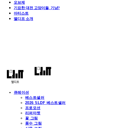
오브제
기묘한 대전 고양이들, 기냥?
아티스트
엘디프 소개
엘디프
큐레이션
베스트셀러
2026 SLDF 베스트셀러
프로모션
리퍼마켓
꽃 그림
풍수 그림