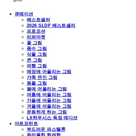
큐레이션
베스트셀러
2026 SLDF 베스트셀러
프로모션
리퍼마켓
꽃 그림
풍수 그림
식물 그림
큰 그림
여행 그림
매장에 어울리는 그림
가족 연인 그림
동물 그림
봄에 어울리는 그림
여름에 어울리는 그림
가을에 어울리는 그림
겨울에 어울리는 그림
운동하게 하는 그림
LX하우시스 독점 에디션
아트프린트
부드러운 파스텔톤
컬러풀한 화려함