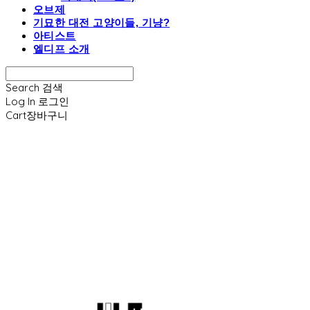
오브제
기묘한 대전 고양이들, 기냥?
아티스트
엘디프 소개
Search
검색
Log In
로그인
Cart
장바구니
엘디프