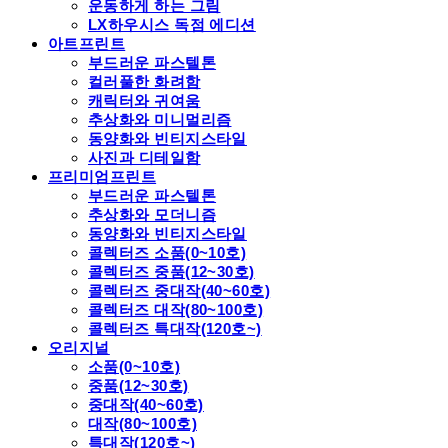
운동하게 하는 그림
LX하우시스 독점 에디션
아트프린트
부드러운 파스텔톤
컬러풀한 화려함
캐릭터와 귀여움
추상화와 미니멀리즘
동양화와 빈티지스타일
사진과 디테일함
프리미엄프린트
부드러운 파스텔톤
추상화와 모더니즘
동양화와 빈티지스타일
콜렉터즈 소품(0~10호)
콜렉터즈 중품(12~30호)
콜렉터즈 중대작(40~60호)
콜렉터즈 대작(80~100호)
콜렉터즈 특대작(120호~)
오리지널
소품(0~10호)
중품(12~30호)
중대작(40~60호)
대작(80~100호)
특대작(120호~)