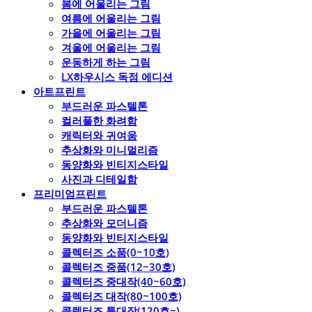
봄에 어울리는 그림
여름에 어울리는 그림
가을에 어울리는 그림
겨울에 어울리는 그림
운동하게 하는 그림
LX하우시스 독점 에디션
아트프린트
부드러운 파스텔톤
컬러풀한 화려함
캐릭터와 귀여움
추상화와 미니멀리즘
동양화와 빈티지스타일
사진과 디테일함
프리미엄프린트
부드러운 파스텔톤
추상화와 모더니즘
동양화와 빈티지스타일
콜렉터즈 소품(0~10호)
콜렉터즈 중품(12~30호)
콜렉터즈 중대작(40~60호)
콜렉터즈 대작(80~100호)
콜렉터즈 특대작(120호~)