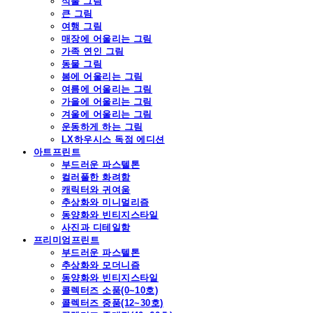
식물 그림
큰 그림
여행 그림
매장에 어울리는 그림
가족 연인 그림
동물 그림
봄에 어울리는 그림
여름에 어울리는 그림
가을에 어울리는 그림
겨울에 어울리는 그림
운동하게 하는 그림
LX하우시스 독점 에디션
아트프린트
부드러운 파스텔톤
컬러풀한 화려함
캐릭터와 귀여움
추상화와 미니멀리즘
동양화와 빈티지스타일
사진과 디테일함
프리미엄프린트
부드러운 파스텔톤
추상화와 모더니즘
동양화와 빈티지스타일
콜렉터즈 소품(0~10호)
콜렉터즈 중품(12~30호)