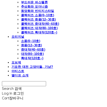
부드러운 파스텔톤
추상화와 모더니즘
동양화와 빈티지스타일
콜렉터즈 소품(0~10호)
콜렉터즈 중품(12~30호)
콜렉터즈 중대작(40~60호)
콜렉터즈 대작(80~100호)
콜렉터즈 특대작(120호~)
오리지널
소품(0~10호)
중품(12~30호)
중대작(40~60호)
대작(80~100호)
특대작(120호~)
오브제
기묘한 대전 고양이들, 기냥?
아티스트
엘디프 소개
Search
검색
Log In
로그인
Cart
장바구니