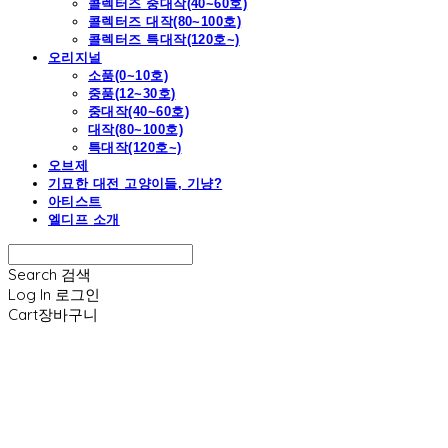
콜렉터즈 중대작(40~60호)
콜렉터즈 대작(80~100호)
콜렉터즈 특대작(120호~)
오리지널
소품(0~10호)
중품(12~30호)
중대작(40~60호)
대작(80~100호)
특대작(120호~)
오브제
기묘한 대전 고양이들, 기냥?
아티스트
엘디프 소개
Search
검색
Log In
로그인
Cart
장바구니
엘디프