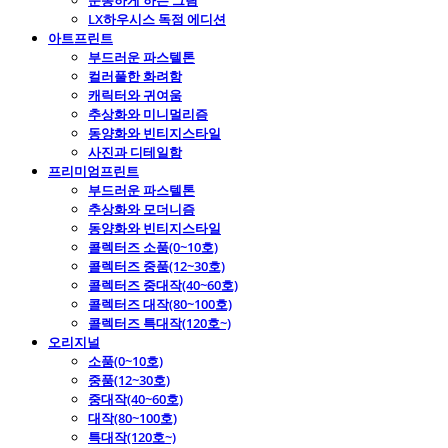
운동하게 하는 그림
LX하우시스 독점 에디션
아트프린트
부드러운 파스텔톤
컬러풀한 화려함
캐릭터와 귀여움
추상화와 미니멀리즘
동양화와 빈티지스타일
사진과 디테일함
프리미엄프린트
부드러운 파스텔톤
추상화와 모더니즘
동양화와 빈티지스타일
콜렉터즈 소품(0~10호)
콜렉터즈 중품(12~30호)
콜렉터즈 중대작(40~60호)
콜렉터즈 대작(80~100호)
콜렉터즈 특대작(120호~)
오리지널
소품(0~10호)
중품(12~30호)
중대작(40~60호)
대작(80~100호)
특대작(120호~)