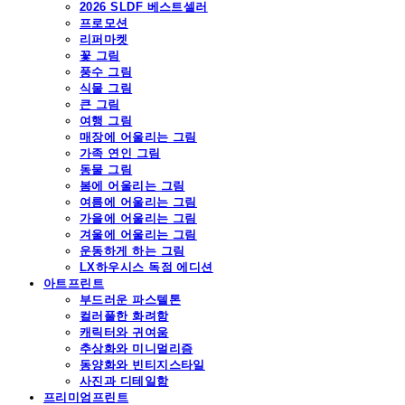
2026 SLDF 베스트셀러
프로모션
리퍼마켓
꽃 그림
풍수 그림
식물 그림
큰 그림
여행 그림
매장에 어울리는 그림
가족 연인 그림
동물 그림
봄에 어울리는 그림
여름에 어울리는 그림
가을에 어울리는 그림
겨울에 어울리는 그림
운동하게 하는 그림
LX하우시스 독점 에디션
아트프린트
부드러운 파스텔톤
컬러풀한 화려함
캐릭터와 귀여움
추상화와 미니멀리즘
동양화와 빈티지스타일
사진과 디테일함
프리미엄프린트