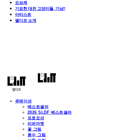
오브제
기묘한 대전 고양이들, 기냥?
아티스트
엘디프 소개
엘디프
큐레이션
베스트셀러
2026 SLDF 베스트셀러
프로모션
리퍼마켓
꽃 그림
풍수 그림