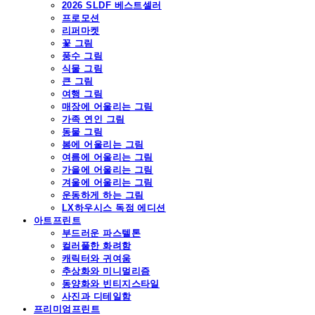
2026 SLDF 베스트셀러
프로모션
리퍼마켓
꽃 그림
풍수 그림
식물 그림
큰 그림
여행 그림
매장에 어울리는 그림
가족 연인 그림
동물 그림
봄에 어울리는 그림
여름에 어울리는 그림
가을에 어울리는 그림
겨울에 어울리는 그림
운동하게 하는 그림
LX하우시스 독점 에디션
아트프린트
부드러운 파스텔톤
컬러풀한 화려함
캐릭터와 귀여움
추상화와 미니멀리즘
동양화와 빈티지스타일
사진과 디테일함
프리미엄프린트