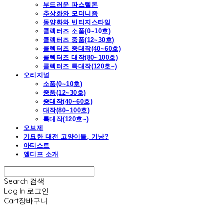
부드러운 파스텔톤
추상화와 모더니즘
동양화와 빈티지스타일
콜렉터즈 소품(0~10호)
콜렉터즈 중품(12~30호)
콜렉터즈 중대작(40~60호)
콜렉터즈 대작(80~100호)
콜렉터즈 특대작(120호~)
오리지널
소품(0~10호)
중품(12~30호)
중대작(40~60호)
대작(80~100호)
특대작(120호~)
오브제
기묘한 대전 고양이들, 기냥?
아티스트
엘디프 소개
Search
검색
Log In
로그인
Cart
장바구니