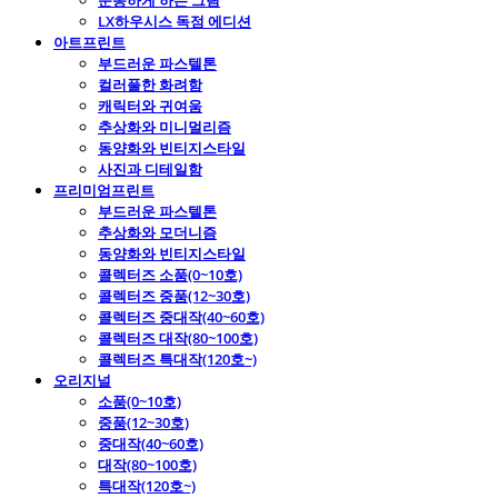
운동하게 하는 그림
LX하우시스 독점 에디션
아트프린트
부드러운 파스텔톤
컬러풀한 화려함
캐릭터와 귀여움
추상화와 미니멀리즘
동양화와 빈티지스타일
사진과 디테일함
프리미엄프린트
부드러운 파스텔톤
추상화와 모더니즘
동양화와 빈티지스타일
콜렉터즈 소품(0~10호)
콜렉터즈 중품(12~30호)
콜렉터즈 중대작(40~60호)
콜렉터즈 대작(80~100호)
콜렉터즈 특대작(120호~)
오리지널
소품(0~10호)
중품(12~30호)
중대작(40~60호)
대작(80~100호)
특대작(120호~)