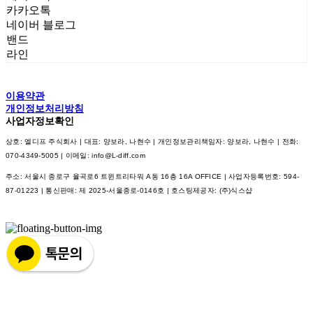
카카오톡
네이버 블로그
밴드
라인
이용약관
개인정보처리방침
사업자정보확인
상호: 엘디프 주식회사 | 대표: 양보라, 나현수 | 개인정보관리책임자: 양보라, 나현수 | 전화:
070-4349-5005 | 이메일: info@L-diff.com
주소: 서울시 종로구 율곡로6 트윈트리타워 A동 16층 16A OFFICE | 사업자등록번호:
594-
87-01223
| 통신판매:
제 2025-서울종로-0146호
| 호스팅제공자: (주)식스샵