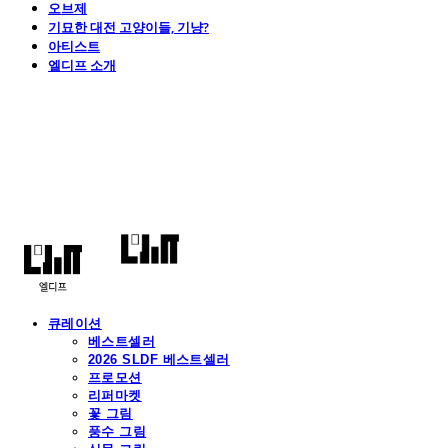
오브제
기묘한 대전 고양이들, 기냥?
아티스트
엘디프 소개
엘디프
큐레이션
베스트셀러
2026 SLDF 베스트셀러
프로모션
리퍼마켓
꽃 그림
풍수 그림