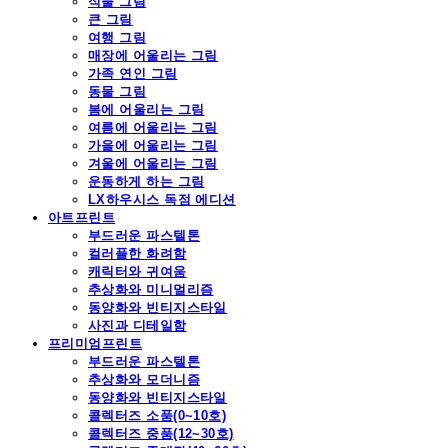
식물 그림
큰 그림
여행 그림
매장에 어울리는 그림
가족 연인 그림
동물 그림
봄에 어울리는 그림
여름에 어울리는 그림
가을에 어울리는 그림
겨울에 어울리는 그림
운동하게 하는 그림
LX하우시스 독점 에디션
아트프린트
부드러운 파스텔톤
컬러풀한 화려함
캐릭터와 귀여움
추상화와 미니멀리즘
동양화와 빈티지스타일
사진과 디테일함
프리미엄프린트
부드러운 파스텔톤
추상화와 모더니즘
동양화와 빈티지스타일
콜렉터즈 소품(0~10호)
콜렉터즈 중품(12~30호)