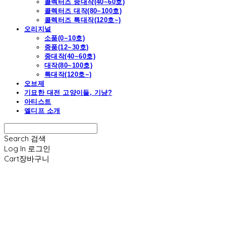
콜렉터즈 중대작(40~60호)
콜렉터즈 대작(80~100호)
콜렉터즈 특대작(120호~)
오리지널
소품(0~10호)
중품(12~30호)
중대작(40~60호)
대작(80~100호)
특대작(120호~)
오브제
기묘한 대전 고양이들, 기냥?
아티스트
엘디프 소개
Search
검색
Log In
로그인
Cart
장바구니
엘디프