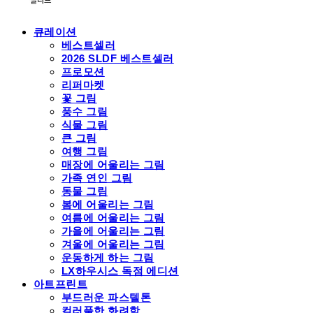
큐레이션
베스트셀러
2026 SLDF 베스트셀러
프로모션
리퍼마켓
꽃 그림
풍수 그림
식물 그림
큰 그림
여행 그림
매장에 어울리는 그림
가족 연인 그림
동물 그림
봄에 어울리는 그림
여름에 어울리는 그림
가을에 어울리는 그림
겨울에 어울리는 그림
운동하게 하는 그림
LX하우시스 독점 에디션
아트프린트
부드러운 파스텔톤
컬러풀한 화려함