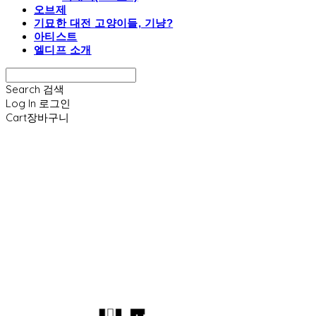
오브제
기묘한 대전 고양이들, 기냥?
아티스트
엘디프 소개
Search
검색
Log In
로그인
Cart
장바구니
엘디프