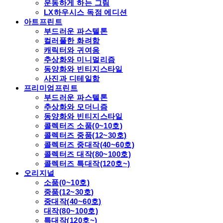
운동하게 하는 그림
LX하우시스 독점 에디션
아트프린트
부드러운 파스텔톤
컬러풀한 화려함
캐릭터와 귀여움
추상화와 미니멀리즘
동양화와 빈티지스타일
사진과 디테일함
프리미엄프린트
부드러운 파스텔톤
추상화와 모더니즘
동양화와 빈티지스타일
콜렉터즈 소품(0~10호)
콜렉터즈 중품(12~30호)
콜렉터즈 중대작(40~60호)
콜렉터즈 대작(80~100호)
콜렉터즈 특대작(120호~)
오리지널
소품(0~10호)
중품(12~30호)
중대작(40~60호)
대작(80~100호)
특대작(120호~)