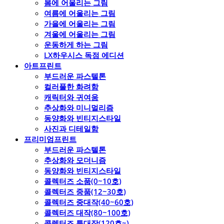
봄에 어울리는 그림
여름에 어울리는 그림
가을에 어울리는 그림
겨울에 어울리는 그림
운동하게 하는 그림
LX하우시스 독점 에디션
아트프린트
부드러운 파스텔톤
컬러풀한 화려함
캐릭터와 귀여움
추상화와 미니멀리즘
동양화와 빈티지스타일
사진과 디테일함
프리미엄프린트
부드러운 파스텔톤
추상화와 모더니즘
동양화와 빈티지스타일
콜렉터즈 소품(0~10호)
콜렉터즈 중품(12~30호)
콜렉터즈 중대작(40~60호)
콜렉터즈 대작(80~100호)
콜렉터즈 특대작(120호~)