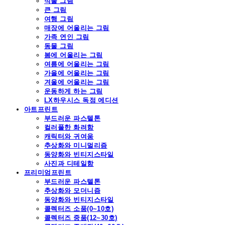
식물 그림
큰 그림
여행 그림
매장에 어울리는 그림
가족 연인 그림
동물 그림
봄에 어울리는 그림
여름에 어울리는 그림
가을에 어울리는 그림
겨울에 어울리는 그림
운동하게 하는 그림
LX하우시스 독점 에디션
아트프린트
부드러운 파스텔톤
컬러풀한 화려함
캐릭터와 귀여움
추상화와 미니멀리즘
동양화와 빈티지스타일
사진과 디테일함
프리미엄프린트
부드러운 파스텔톤
추상화와 모더니즘
동양화와 빈티지스타일
콜렉터즈 소품(0~10호)
콜렉터즈 중품(12~30호)