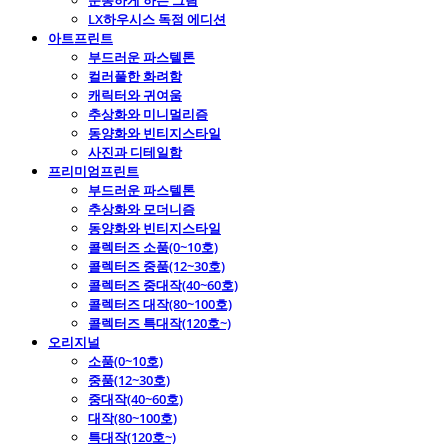
운동하게 하는 그림
LX하우시스 독점 에디션
아트프린트
부드러운 파스텔톤
컬러풀한 화려함
캐릭터와 귀여움
추상화와 미니멀리즘
동양화와 빈티지스타일
사진과 디테일함
프리미엄프린트
부드러운 파스텔톤
추상화와 모더니즘
동양화와 빈티지스타일
콜렉터즈 소품(0~10호)
콜렉터즈 중품(12~30호)
콜렉터즈 중대작(40~60호)
콜렉터즈 대작(80~100호)
콜렉터즈 특대작(120호~)
오리지널
소품(0~10호)
중품(12~30호)
중대작(40~60호)
대작(80~100호)
특대작(120호~)