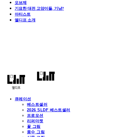
오브제
기묘한 대전 고양이들, 기냥?
아티스트
엘디프 소개
엘디프
큐레이션
베스트셀러
2026 SLDF 베스트셀러
프로모션
리퍼마켓
꽃 그림
풍수 그림