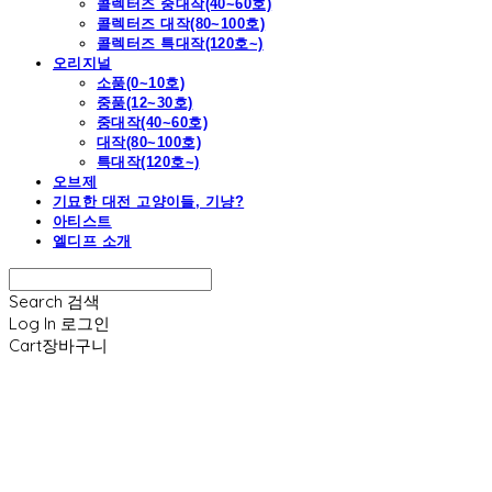
콜렉터즈 중대작(40~60호)
콜렉터즈 대작(80~100호)
콜렉터즈 특대작(120호~)
오리지널
소품(0~10호)
중품(12~30호)
중대작(40~60호)
대작(80~100호)
특대작(120호~)
오브제
기묘한 대전 고양이들, 기냥?
아티스트
엘디프 소개
Search
검색
Log In
로그인
Cart
장바구니
엘디프