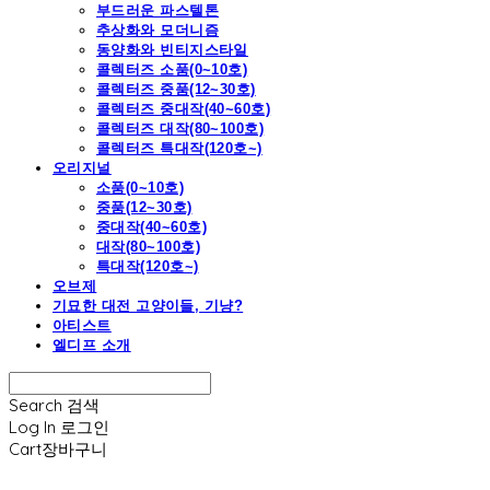
부드러운 파스텔톤
추상화와 모더니즘
동양화와 빈티지스타일
콜렉터즈 소품(0~10호)
콜렉터즈 중품(12~30호)
콜렉터즈 중대작(40~60호)
콜렉터즈 대작(80~100호)
콜렉터즈 특대작(120호~)
오리지널
소품(0~10호)
중품(12~30호)
중대작(40~60호)
대작(80~100호)
특대작(120호~)
오브제
기묘한 대전 고양이들, 기냥?
아티스트
엘디프 소개
Search
검색
Log In
로그인
Cart
장바구니