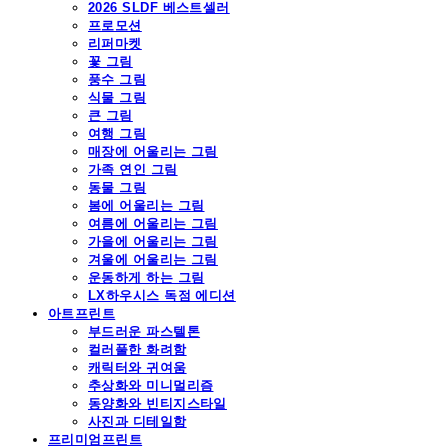
2026 SLDF 베스트셀러
프로모션
리퍼마켓
꽃 그림
풍수 그림
식물 그림
큰 그림
여행 그림
매장에 어울리는 그림
가족 연인 그림
동물 그림
봄에 어울리는 그림
여름에 어울리는 그림
가을에 어울리는 그림
겨울에 어울리는 그림
운동하게 하는 그림
LX하우시스 독점 에디션
아트프린트
부드러운 파스텔톤
컬러풀한 화려함
캐릭터와 귀여움
추상화와 미니멀리즘
동양화와 빈티지스타일
사진과 디테일함
프리미엄프린트