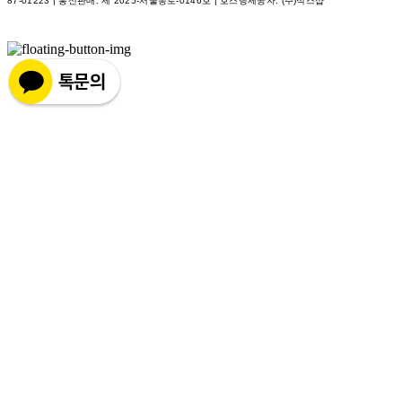
87-01223
| 통신판매:
제 2025-서울종로-0146호
| 호스팅제공자: (주)식스샵