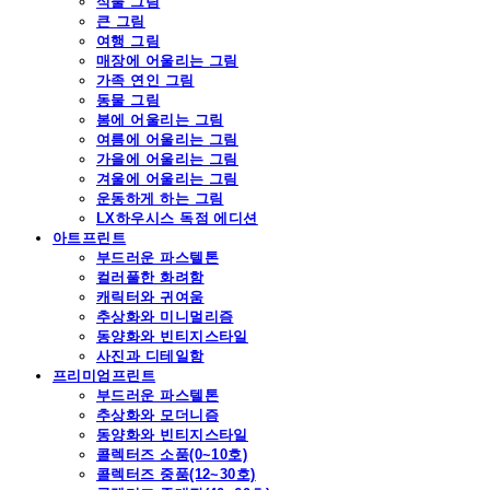
식물 그림
큰 그림
여행 그림
매장에 어울리는 그림
가족 연인 그림
동물 그림
봄에 어울리는 그림
여름에 어울리는 그림
가을에 어울리는 그림
겨울에 어울리는 그림
운동하게 하는 그림
LX하우시스 독점 에디션
아트프린트
부드러운 파스텔톤
컬러풀한 화려함
캐릭터와 귀여움
추상화와 미니멀리즘
동양화와 빈티지스타일
사진과 디테일함
프리미엄프린트
부드러운 파스텔톤
추상화와 모더니즘
동양화와 빈티지스타일
콜렉터즈 소품(0~10호)
콜렉터즈 중품(12~30호)