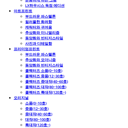
운동하게 하는 그림
LX하우시스 독점 에디션
아트프린트
부드러운 파스텔톤
컬러풀한 화려함
캐릭터와 귀여움
추상화와 미니멀리즘
동양화와 빈티지스타일
사진과 디테일함
프리미엄프린트
부드러운 파스텔톤
추상화와 모더니즘
동양화와 빈티지스타일
콜렉터즈 소품(0~10호)
콜렉터즈 중품(12~30호)
콜렉터즈 중대작(40~60호)
콜렉터즈 대작(80~100호)
콜렉터즈 특대작(120호~)
오리지널
소품(0~10호)
중품(12~30호)
중대작(40~60호)
대작(80~100호)
특대작(120호~)