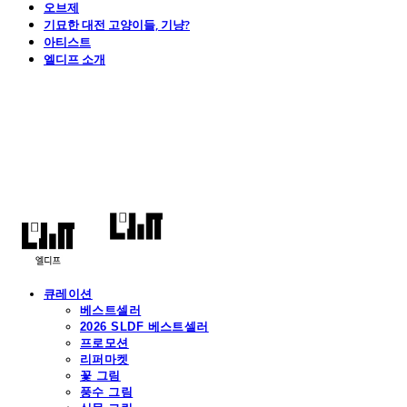
오브제
기묘한 대전 고양이들, 기냥?
아티스트
엘디프 소개
엘디프
큐레이션
베스트셀러
2026 SLDF 베스트셀러
프로모션
리퍼마켓
꽃 그림
풍수 그림