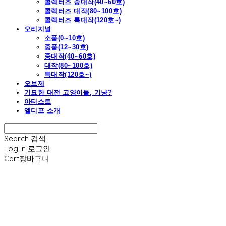
콜렉터즈 중대작(40~60호)
콜렉터즈 대작(80~100호)
콜렉터즈 특대작(120호~)
오리지널
소품(0~10호)
중품(12~30호)
중대작(40~60호)
대작(80~100호)
특대작(120호~)
오브제
기묘한 대전 고양이들, 기냥?
아티스트
엘디프 소개
Search
검색
Log In
로그인
Cart
장바구니
엘디프