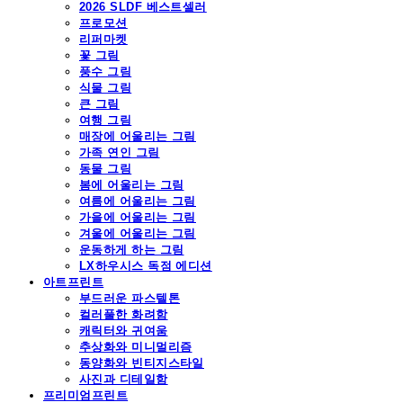
2026 SLDF 베스트셀러
프로모션
리퍼마켓
꽃 그림
풍수 그림
식물 그림
큰 그림
여행 그림
매장에 어울리는 그림
가족 연인 그림
동물 그림
봄에 어울리는 그림
여름에 어울리는 그림
가을에 어울리는 그림
겨울에 어울리는 그림
운동하게 하는 그림
LX하우시스 독점 에디션
아트프린트
부드러운 파스텔톤
컬러풀한 화려함
캐릭터와 귀여움
추상화와 미니멀리즘
동양화와 빈티지스타일
사진과 디테일함
프리미엄프린트