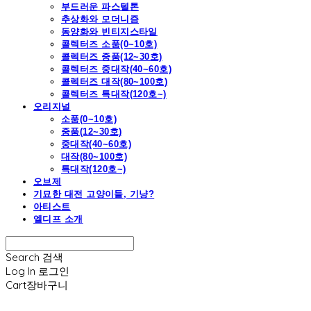
부드러운 파스텔톤
추상화와 모더니즘
동양화와 빈티지스타일
콜렉터즈 소품(0~10호)
콜렉터즈 중품(12~30호)
콜렉터즈 중대작(40~60호)
콜렉터즈 대작(80~100호)
콜렉터즈 특대작(120호~)
오리지널
소품(0~10호)
중품(12~30호)
중대작(40~60호)
대작(80~100호)
특대작(120호~)
오브제
기묘한 대전 고양이들, 기냥?
아티스트
엘디프 소개
Search
검색
Log In
로그인
Cart
장바구니