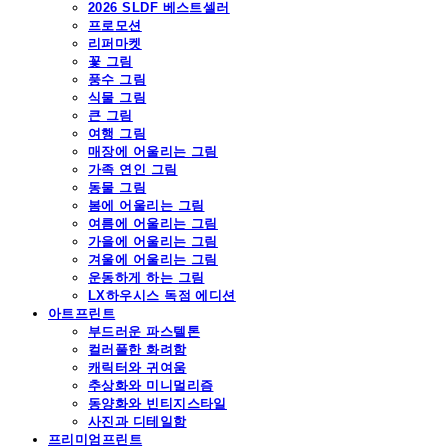
2026 SLDF 베스트셀러
프로모션
리퍼마켓
꽃 그림
풍수 그림
식물 그림
큰 그림
여행 그림
매장에 어울리는 그림
가족 연인 그림
동물 그림
봄에 어울리는 그림
여름에 어울리는 그림
가을에 어울리는 그림
겨울에 어울리는 그림
운동하게 하는 그림
LX하우시스 독점 에디션
아트프린트
부드러운 파스텔톤
컬러풀한 화려함
캐릭터와 귀여움
추상화와 미니멀리즘
동양화와 빈티지스타일
사진과 디테일함
프리미엄프린트