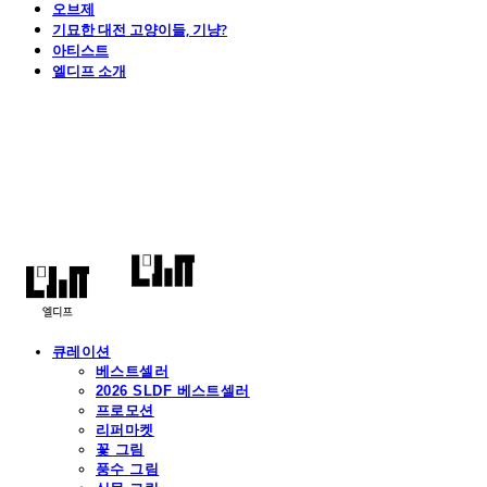
오브제
기묘한 대전 고양이들, 기냥?
아티스트
엘디프 소개
엘디프
큐레이션
베스트셀러
2026 SLDF 베스트셀러
프로모션
리퍼마켓
꽃 그림
풍수 그림