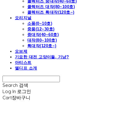
콜렉터즈 중대작(40~60호)
콜렉터즈 대작(80~100호)
콜렉터즈 특대작(120호~)
오리지널
소품(0~10호)
중품(12~30호)
중대작(40~60호)
대작(80~100호)
특대작(120호~)
오브제
기묘한 대전 고양이들, 기냥?
아티스트
엘디프 소개
Search
검색
Log In
로그인
Cart
장바구니
엘디프