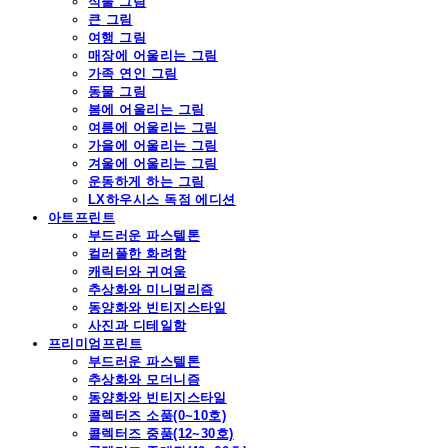
식물 그림
큰 그림
여행 그림
매장에 어울리는 그림
가족 연인 그림
동물 그림
봄에 어울리는 그림
여름에 어울리는 그림
가을에 어울리는 그림
겨울에 어울리는 그림
운동하게 하는 그림
LX하우시스 독점 에디션
아트프린트
부드러운 파스텔톤
컬러풀한 화려함
캐릭터와 귀여움
추상화와 미니멀리즘
동양화와 빈티지스타일
사진과 디테일함
프리미엄프린트
부드러운 파스텔톤
추상화와 모더니즘
동양화와 빈티지스타일
콜렉터즈 소품(0~10호)
콜렉터즈 중품(12~30호)