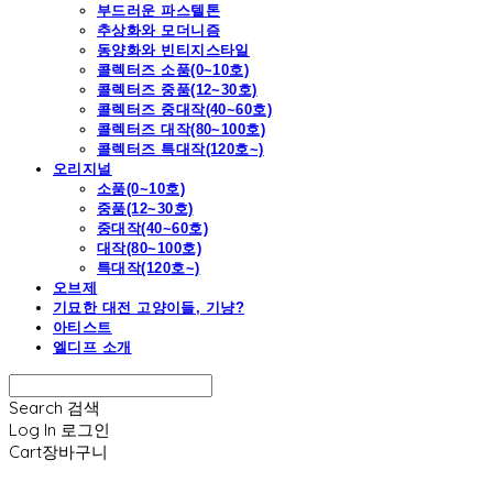
부드러운 파스텔톤
추상화와 모더니즘
동양화와 빈티지스타일
콜렉터즈 소품(0~10호)
콜렉터즈 중품(12~30호)
콜렉터즈 중대작(40~60호)
콜렉터즈 대작(80~100호)
콜렉터즈 특대작(120호~)
오리지널
소품(0~10호)
중품(12~30호)
중대작(40~60호)
대작(80~100호)
특대작(120호~)
오브제
기묘한 대전 고양이들, 기냥?
아티스트
엘디프 소개
Search
검색
Log In
로그인
Cart
장바구니