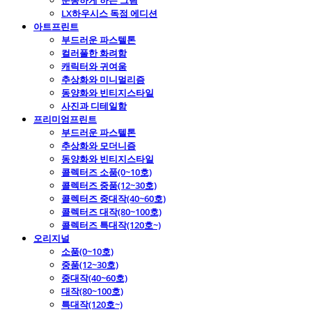
운동하게 하는 그림
LX하우시스 독점 에디션
아트프린트
부드러운 파스텔톤
컬러풀한 화려함
캐릭터와 귀여움
추상화와 미니멀리즘
동양화와 빈티지스타일
사진과 디테일함
프리미엄프린트
부드러운 파스텔톤
추상화와 모더니즘
동양화와 빈티지스타일
콜렉터즈 소품(0~10호)
콜렉터즈 중품(12~30호)
콜렉터즈 중대작(40~60호)
콜렉터즈 대작(80~100호)
콜렉터즈 특대작(120호~)
오리지널
소품(0~10호)
중품(12~30호)
중대작(40~60호)
대작(80~100호)
특대작(120호~)