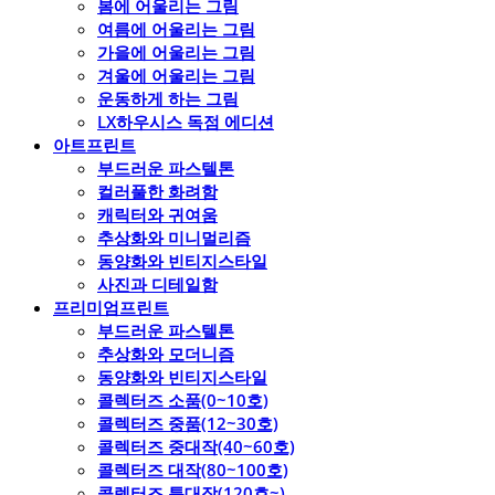
봄에 어울리는 그림
여름에 어울리는 그림
가을에 어울리는 그림
겨울에 어울리는 그림
운동하게 하는 그림
LX하우시스 독점 에디션
아트프린트
부드러운 파스텔톤
컬러풀한 화려함
캐릭터와 귀여움
추상화와 미니멀리즘
동양화와 빈티지스타일
사진과 디테일함
프리미엄프린트
부드러운 파스텔톤
추상화와 모더니즘
동양화와 빈티지스타일
콜렉터즈 소품(0~10호)
콜렉터즈 중품(12~30호)
콜렉터즈 중대작(40~60호)
콜렉터즈 대작(80~100호)
콜렉터즈 특대작(120호~)