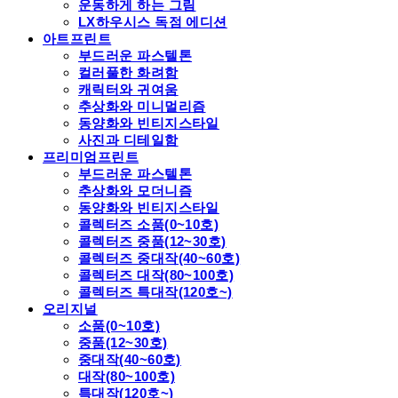
운동하게 하는 그림
LX하우시스 독점 에디션
아트프린트
부드러운 파스텔톤
컬러풀한 화려함
캐릭터와 귀여움
추상화와 미니멀리즘
동양화와 빈티지스타일
사진과 디테일함
프리미엄프린트
부드러운 파스텔톤
추상화와 모더니즘
동양화와 빈티지스타일
콜렉터즈 소품(0~10호)
콜렉터즈 중품(12~30호)
콜렉터즈 중대작(40~60호)
콜렉터즈 대작(80~100호)
콜렉터즈 특대작(120호~)
오리지널
소품(0~10호)
중품(12~30호)
중대작(40~60호)
대작(80~100호)
특대작(120호~)