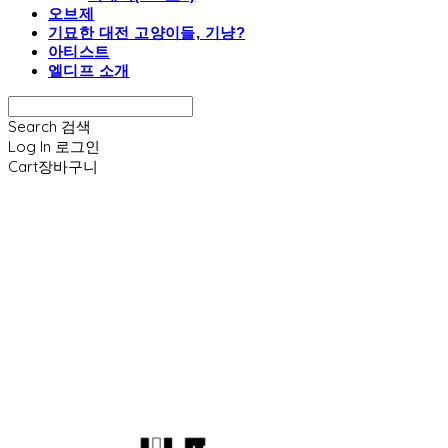
오브제
기묘한 대전 고양이들, 기냥?
아티스트
엘디프 소개
Search
검색
Log In
로그인
Cart
장바구니
엘디프