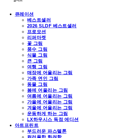
큐레이션
베스트셀러
2026 SLDF 베스트셀러
프로모션
리퍼마켓
꽃 그림
풍수 그림
식물 그림
큰 그림
여행 그림
매장에 어울리는 그림
가족 연인 그림
동물 그림
봄에 어울리는 그림
여름에 어울리는 그림
가을에 어울리는 그림
겨울에 어울리는 그림
운동하게 하는 그림
LX하우시스 독점 에디션
아트프린트
부드러운 파스텔톤
컬러풀한 화려함