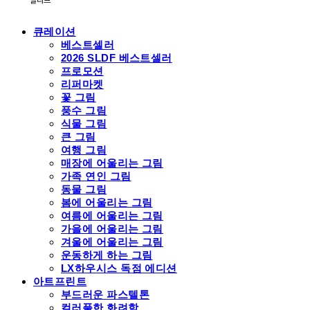
큐레이션
베스트셀러
2026 SLDF 베스트셀러
프로모션
리퍼마켓
꽃 그림
풍수 그림
식물 그림
큰 그림
여행 그림
매장에 어울리는 그림
가족 연인 그림
동물 그림
봄에 어울리는 그림
여름에 어울리는 그림
가을에 어울리는 그림
겨울에 어울리는 그림
운동하게 하는 그림
LX하우시스 독점 에디션
아트프린트
부드러운 파스텔톤
컬러풀한 화려함