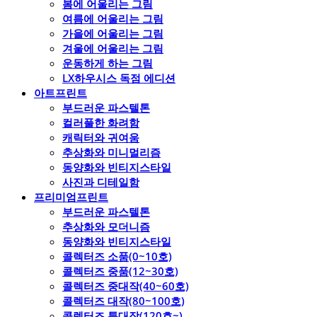
봄에 어울리는 그림
여름에 어울리는 그림
가을에 어울리는 그림
겨울에 어울리는 그림
운동하게 하는 그림
LX하우시스 독점 에디션
아트프린트
부드러운 파스텔톤
컬러풀한 화려함
캐릭터와 귀여움
추상화와 미니멀리즘
동양화와 빈티지스타일
사진과 디테일함
프리미엄프린트
부드러운 파스텔톤
추상화와 모더니즘
동양화와 빈티지스타일
콜렉터즈 소품(0~10호)
콜렉터즈 중품(12~30호)
콜렉터즈 중대작(40~60호)
콜렉터즈 대작(80~100호)
콜렉터즈 특대작(120호~)