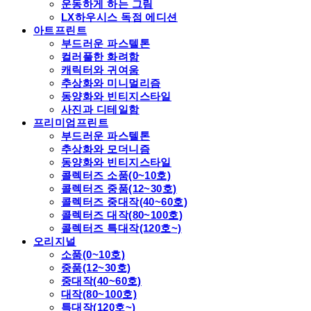
운동하게 하는 그림
LX하우시스 독점 에디션
아트프린트
부드러운 파스텔톤
컬러풀한 화려함
캐릭터와 귀여움
추상화와 미니멀리즘
동양화와 빈티지스타일
사진과 디테일함
프리미엄프린트
부드러운 파스텔톤
추상화와 모더니즘
동양화와 빈티지스타일
콜렉터즈 소품(0~10호)
콜렉터즈 중품(12~30호)
콜렉터즈 중대작(40~60호)
콜렉터즈 대작(80~100호)
콜렉터즈 특대작(120호~)
오리지널
소품(0~10호)
중품(12~30호)
중대작(40~60호)
대작(80~100호)
특대작(120호~)