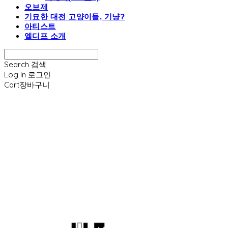
오브제
기묘한 대전 고양이들, 기냥?
아티스트
엘디프 소개
Search
검색
Log In
로그인
Cart
장바구니
엘디프