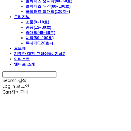
콜렉터즈 중대작(40~60호)
콜렉터즈 대작(80~100호)
콜렉터즈 특대작(120호~)
오리지널
소품(0~10호)
중품(12~30호)
중대작(40~60호)
대작(80~100호)
특대작(120호~)
오브제
기묘한 대전 고양이들, 기냥?
아티스트
엘디프 소개
Search
검색
Log In
로그인
Cart
장바구니
엘디프