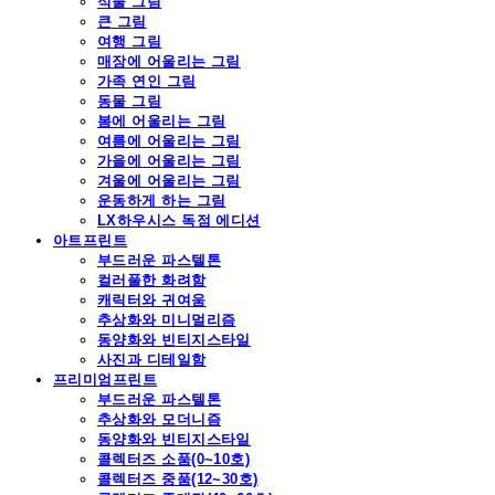
식물 그림
큰 그림
여행 그림
매장에 어울리는 그림
가족 연인 그림
동물 그림
봄에 어울리는 그림
여름에 어울리는 그림
가을에 어울리는 그림
겨울에 어울리는 그림
운동하게 하는 그림
LX하우시스 독점 에디션
아트프린트
부드러운 파스텔톤
컬러풀한 화려함
캐릭터와 귀여움
추상화와 미니멀리즘
동양화와 빈티지스타일
사진과 디테일함
프리미엄프린트
부드러운 파스텔톤
추상화와 모더니즘
동양화와 빈티지스타일
콜렉터즈 소품(0~10호)
콜렉터즈 중품(12~30호)