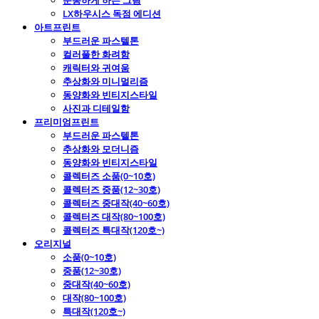
운동하게 하는 그림
LX하우시스 독점 에디션
아트프린트
부드러운 파스텔톤
컬러풀한 화려함
캐릭터와 귀여움
추상화와 미니멀리즘
동양화와 빈티지스타일
사진과 디테일함
프리미엄프린트
부드러운 파스텔톤
추상화와 모더니즘
동양화와 빈티지스타일
콜렉터즈 소품(0~10호)
콜렉터즈 중품(12~30호)
콜렉터즈 중대작(40~60호)
콜렉터즈 대작(80~100호)
콜렉터즈 특대작(120호~)
오리지널
소품(0~10호)
중품(12~30호)
중대작(40~60호)
대작(80~100호)
특대작(120호~)