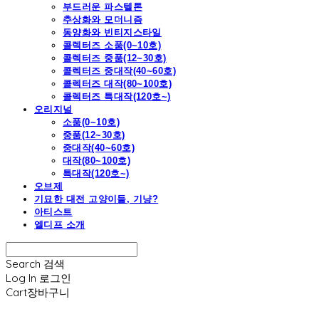
부드러운 파스텔톤
추상화와 모더니즘
동양화와 빈티지스타일
콜렉터즈 소품(0~10호)
콜렉터즈 중품(12~30호)
콜렉터즈 중대작(40~60호)
콜렉터즈 대작(80~100호)
콜렉터즈 특대작(120호~)
오리지널
소품(0~10호)
중품(12~30호)
중대작(40~60호)
대작(80~100호)
특대작(120호~)
오브제
기묘한 대전 고양이들, 기냥?
아티스트
엘디프 소개
Search
검색
Log In
로그인
Cart
장바구니