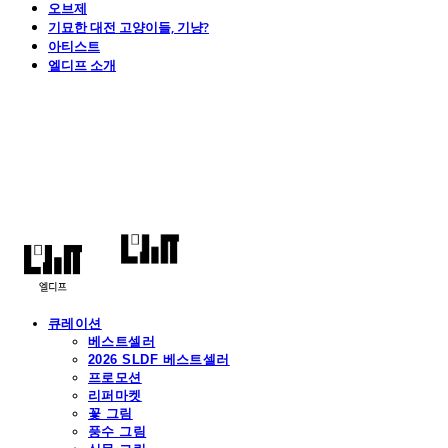
오브제
기묘한 대전 고양이들, 기냥?
아티스트
엘디프 소개
엘디프
큐레이션
베스트셀러
2026 SLDF 베스트셀러
프로모션
리퍼마켓
꽃 그림
풍수 그림