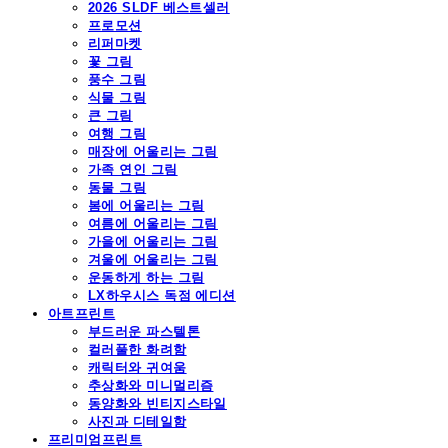
2026 SLDF 베스트셀러
프로모션
리퍼마켓
꽃 그림
풍수 그림
식물 그림
큰 그림
여행 그림
매장에 어울리는 그림
가족 연인 그림
동물 그림
봄에 어울리는 그림
여름에 어울리는 그림
가을에 어울리는 그림
겨울에 어울리는 그림
운동하게 하는 그림
LX하우시스 독점 에디션
아트프린트
부드러운 파스텔톤
컬러풀한 화려함
캐릭터와 귀여움
추상화와 미니멀리즘
동양화와 빈티지스타일
사진과 디테일함
프리미엄프린트