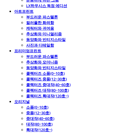
운동하게 하는 그림
LX하우시스 독점 에디션
아트프린트
부드러운 파스텔톤
컬러풀한 화려함
캐릭터와 귀여움
추상화와 미니멀리즘
동양화와 빈티지스타일
사진과 디테일함
프리미엄프린트
부드러운 파스텔톤
추상화와 모더니즘
동양화와 빈티지스타일
콜렉터즈 소품(0~10호)
콜렉터즈 중품(12~30호)
콜렉터즈 중대작(40~60호)
콜렉터즈 대작(80~100호)
콜렉터즈 특대작(120호~)
오리지널
소품(0~10호)
중품(12~30호)
중대작(40~60호)
대작(80~100호)
특대작(120호~)