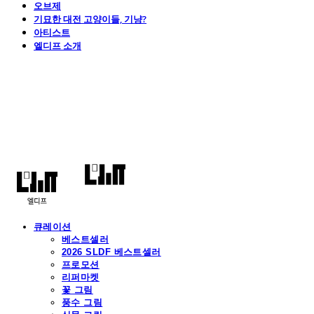
오브제
기묘한 대전 고양이들, 기냥?
아티스트
엘디프 소개
엘디프
큐레이션
베스트셀러
2026 SLDF 베스트셀러
프로모션
리퍼마켓
꽃 그림
풍수 그림