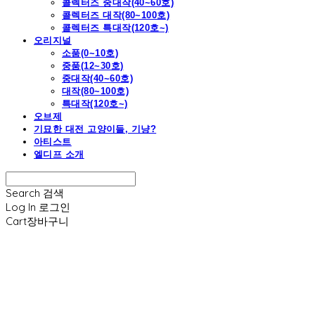
콜렉터즈 중대작(40~60호)
콜렉터즈 대작(80~100호)
콜렉터즈 특대작(120호~)
오리지널
소품(0~10호)
중품(12~30호)
중대작(40~60호)
대작(80~100호)
특대작(120호~)
오브제
기묘한 대전 고양이들, 기냥?
아티스트
엘디프 소개
Search
검색
Log In
로그인
Cart
장바구니
엘디프