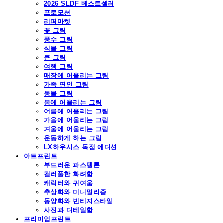
2026 SLDF 베스트셀러
프로모션
리퍼마켓
꽃 그림
풍수 그림
식물 그림
큰 그림
여행 그림
매장에 어울리는 그림
가족 연인 그림
동물 그림
봄에 어울리는 그림
여름에 어울리는 그림
가을에 어울리는 그림
겨울에 어울리는 그림
운동하게 하는 그림
LX하우시스 독점 에디션
아트프린트
부드러운 파스텔톤
컬러풀한 화려함
캐릭터와 귀여움
추상화와 미니멀리즘
동양화와 빈티지스타일
사진과 디테일함
프리미엄프린트