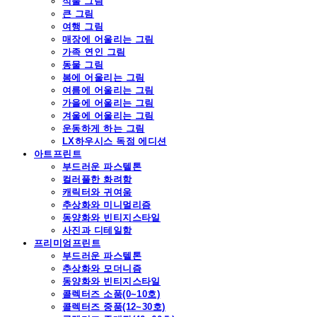
식물 그림
큰 그림
여행 그림
매장에 어울리는 그림
가족 연인 그림
동물 그림
봄에 어울리는 그림
여름에 어울리는 그림
가을에 어울리는 그림
겨울에 어울리는 그림
운동하게 하는 그림
LX하우시스 독점 에디션
아트프린트
부드러운 파스텔톤
컬러풀한 화려함
캐릭터와 귀여움
추상화와 미니멀리즘
동양화와 빈티지스타일
사진과 디테일함
프리미엄프린트
부드러운 파스텔톤
추상화와 모더니즘
동양화와 빈티지스타일
콜렉터즈 소품(0~10호)
콜렉터즈 중품(12~30호)