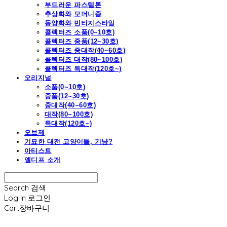
부드러운 파스텔톤
추상화와 모더니즘
동양화와 빈티지스타일
콜렉터즈 소품(0~10호)
콜렉터즈 중품(12~30호)
콜렉터즈 중대작(40~60호)
콜렉터즈 대작(80~100호)
콜렉터즈 특대작(120호~)
오리지널
소품(0~10호)
중품(12~30호)
중대작(40~60호)
대작(80~100호)
특대작(120호~)
오브제
기묘한 대전 고양이들, 기냥?
아티스트
엘디프 소개
Search
검색
Log In
로그인
Cart
장바구니