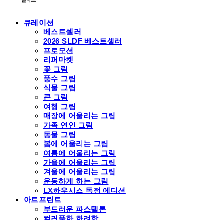
큐레이션
베스트셀러
2026 SLDF 베스트셀러
프로모션
리퍼마켓
꽃 그림
풍수 그림
식물 그림
큰 그림
여행 그림
매장에 어울리는 그림
가족 연인 그림
동물 그림
봄에 어울리는 그림
여름에 어울리는 그림
가을에 어울리는 그림
겨울에 어울리는 그림
운동하게 하는 그림
LX하우시스 독점 에디션
아트프린트
부드러운 파스텔톤
컬러풀한 화려함