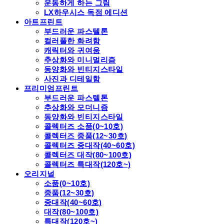
운동하게 하는 그림
LX하우시스 독점 에디션
아트프린트
부드러운 파스텔톤
컬러풀한 화려함
캐릭터와 귀여움
추상화와 미니멀리즘
동양화와 빈티지스타일
사진과 디테일함
프리미엄프린트
부드러운 파스텔톤
추상화와 모더니즘
동양화와 빈티지스타일
콜렉터즈 소품(0~10호)
콜렉터즈 중품(12~30호)
콜렉터즈 중대작(40~60호)
콜렉터즈 대작(80~100호)
콜렉터즈 특대작(120호~)
오리지널
소품(0~10호)
중품(12~30호)
중대작(40~60호)
대작(80~100호)
특대작(120호~)