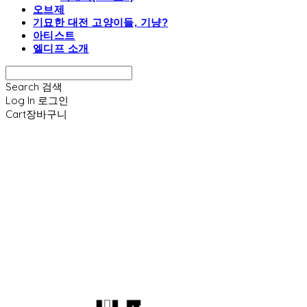
오브제
기묘한 대전 고양이들, 기냥?
아티스트
엘디프 소개
Search
검색
Log In
로그인
Cart
장바구니
엘디프