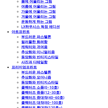
봄에 어울리는 그림
여름에 어울리는 그림
가을에 어울리는 그림
겨울에 어울리는 그림
운동하게 하는 그림
LX하우시스 독점 에디션
아트프린트
부드러운 파스텔톤
컬러풀한 화려함
캐릭터와 귀여움
추상화와 미니멀리즘
동양화와 빈티지스타일
사진과 디테일함
프리미엄프린트
부드러운 파스텔톤
추상화와 모더니즘
동양화와 빈티지스타일
콜렉터즈 소품(0~10호)
콜렉터즈 중품(12~30호)
콜렉터즈 중대작(40~60호)
콜렉터즈 대작(80~100호)
콜렉터즈 특대작(120호~)