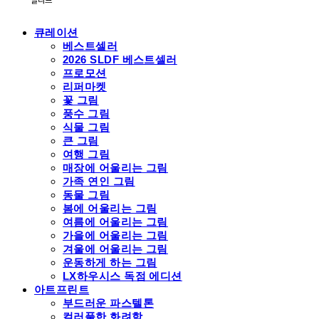
큐레이션
베스트셀러
2026 SLDF 베스트셀러
프로모션
리퍼마켓
꽃 그림
풍수 그림
식물 그림
큰 그림
여행 그림
매장에 어울리는 그림
가족 연인 그림
동물 그림
봄에 어울리는 그림
여름에 어울리는 그림
가을에 어울리는 그림
겨울에 어울리는 그림
운동하게 하는 그림
LX하우시스 독점 에디션
아트프린트
부드러운 파스텔톤
컬러풀한 화려함