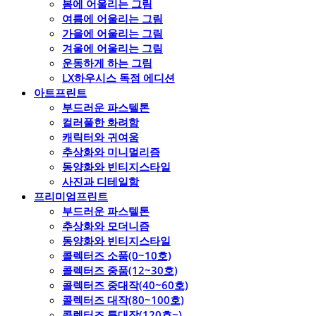
봄에 어울리는 그림
여름에 어울리는 그림
가을에 어울리는 그림
겨울에 어울리는 그림
운동하게 하는 그림
LX하우시스 독점 에디션
아트프린트
부드러운 파스텔톤
컬러풀한 화려함
캐릭터와 귀여움
추상화와 미니멀리즘
동양화와 빈티지스타일
사진과 디테일함
프리미엄프린트
부드러운 파스텔톤
추상화와 모더니즘
동양화와 빈티지스타일
콜렉터즈 소품(0~10호)
콜렉터즈 중품(12~30호)
콜렉터즈 중대작(40~60호)
콜렉터즈 대작(80~100호)
콜렉터즈 특대작(120호~)