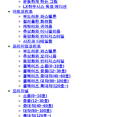
운동하게 하는 그림
LX하우시스 독점 에디션
아트프린트
부드러운 파스텔톤
컬러풀한 화려함
캐릭터와 귀여움
추상화와 미니멀리즘
동양화와 빈티지스타일
사진과 디테일함
프리미엄프린트
부드러운 파스텔톤
추상화와 모더니즘
동양화와 빈티지스타일
콜렉터즈 소품(0~10호)
콜렉터즈 중품(12~30호)
콜렉터즈 중대작(40~60호)
콜렉터즈 대작(80~100호)
콜렉터즈 특대작(120호~)
오리지널
소품(0~10호)
중품(12~30호)
중대작(40~60호)
대작(80~100호)
특대작(120호~)