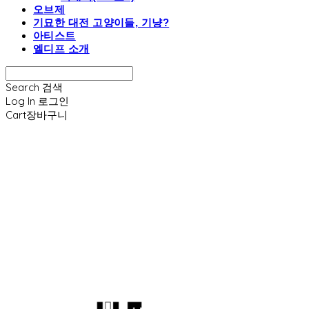
오브제
기묘한 대전 고양이들, 기냥?
아티스트
엘디프 소개
Search
검색
Log In
로그인
Cart
장바구니
엘디프