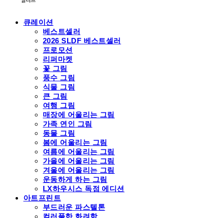
큐레이션
베스트셀러
2026 SLDF 베스트셀러
프로모션
리퍼마켓
꽃 그림
풍수 그림
식물 그림
큰 그림
여행 그림
매장에 어울리는 그림
가족 연인 그림
동물 그림
봄에 어울리는 그림
여름에 어울리는 그림
가을에 어울리는 그림
겨울에 어울리는 그림
운동하게 하는 그림
LX하우시스 독점 에디션
아트프린트
부드러운 파스텔톤
컬러풀한 화려함