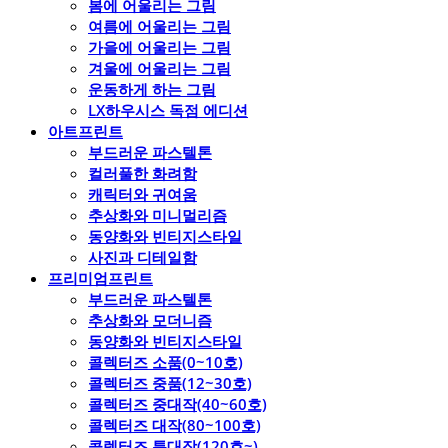
봄에 어울리는 그림
여름에 어울리는 그림
가을에 어울리는 그림
겨울에 어울리는 그림
운동하게 하는 그림
LX하우시스 독점 에디션
아트프린트
부드러운 파스텔톤
컬러풀한 화려함
캐릭터와 귀여움
추상화와 미니멀리즘
동양화와 빈티지스타일
사진과 디테일함
프리미엄프린트
부드러운 파스텔톤
추상화와 모더니즘
동양화와 빈티지스타일
콜렉터즈 소품(0~10호)
콜렉터즈 중품(12~30호)
콜렉터즈 중대작(40~60호)
콜렉터즈 대작(80~100호)
콜렉터즈 특대작(120호~)