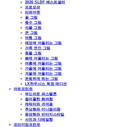
2026 SLDF 베스트셀러
프로모션
리퍼마켓
꽃 그림
풍수 그림
식물 그림
큰 그림
여행 그림
매장에 어울리는 그림
가족 연인 그림
동물 그림
봄에 어울리는 그림
여름에 어울리는 그림
가을에 어울리는 그림
겨울에 어울리는 그림
운동하게 하는 그림
LX하우시스 독점 에디션
아트프린트
부드러운 파스텔톤
컬러풀한 화려함
캐릭터와 귀여움
추상화와 미니멀리즘
동양화와 빈티지스타일
사진과 디테일함
프리미엄프린트