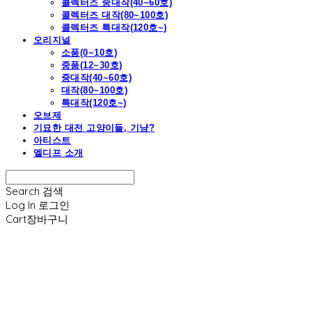
콜렉터즈 중대작(40~60호)
콜렉터즈 대작(80~100호)
콜렉터즈 특대작(120호~)
오리지널
소품(0~10호)
중품(12~30호)
중대작(40~60호)
대작(80~100호)
특대작(120호~)
오브제
기묘한 대전 고양이들, 기냥?
아티스트
엘디프 소개
Search
검색
Log In
로그인
Cart
장바구니
엘디프