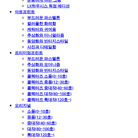
운동하게 하는 그림
LX하우시스 독점 에디션
아트프린트
부드러운 파스텔톤
컬러풀한 화려함
캐릭터와 귀여움
추상화와 미니멀리즘
동양화와 빈티지스타일
사진과 디테일함
프리미엄프린트
부드러운 파스텔톤
추상화와 모더니즘
동양화와 빈티지스타일
콜렉터즈 소품(0~10호)
콜렉터즈 중품(12~30호)
콜렉터즈 중대작(40~60호)
콜렉터즈 대작(80~100호)
콜렉터즈 특대작(120호~)
오리지널
소품(0~10호)
중품(12~30호)
중대작(40~60호)
대작(80~100호)
특대작(120호~)