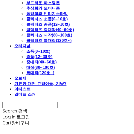
부드러운 파스텔톤
추상화와 모더니즘
동양화와 빈티지스타일
콜렉터즈 소품(0~10호)
콜렉터즈 중품(12~30호)
콜렉터즈 중대작(40~60호)
콜렉터즈 대작(80~100호)
콜렉터즈 특대작(120호~)
오리지널
소품(0~10호)
중품(12~30호)
중대작(40~60호)
대작(80~100호)
특대작(120호~)
오브제
기묘한 대전 고양이들, 기냥?
아티스트
엘디프 소개
Search
검색
Log In
로그인
Cart
장바구니