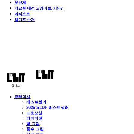
오브제
기묘한 대전 고양이들, 기냥?
아티스트
엘디프 소개
엘디프
큐레이션
베스트셀러
2026 SLDF 베스트셀러
프로모션
리퍼마켓
꽃 그림
풍수 그림