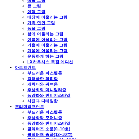
식물 그림
큰 그림
여행 그림
매장에 어울리는 그림
가족 연인 그림
동물 그림
봄에 어울리는 그림
여름에 어울리는 그림
가을에 어울리는 그림
겨울에 어울리는 그림
운동하게 하는 그림
LX하우시스 독점 에디션
아트프린트
부드러운 파스텔톤
컬러풀한 화려함
캐릭터와 귀여움
추상화와 미니멀리즘
동양화와 빈티지스타일
사진과 디테일함
프리미엄프린트
부드러운 파스텔톤
추상화와 모더니즘
동양화와 빈티지스타일
콜렉터즈 소품(0~10호)
콜렉터즈 중품(12~30호)