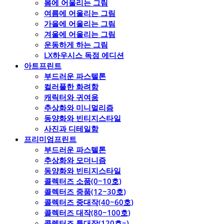
봄에 어울리는 그림
여름에 어울리는 그림
가을에 어울리는 그림
겨울에 어울리는 그림
운동하게 하는 그림
LX하우시스 독점 에디션
아트프린트
부드러운 파스텔톤
컬러풀한 화려함
캐릭터와 귀여움
추상화와 미니멀리즘
동양화와 빈티지스타일
사진과 디테일함
프리미엄프린트
부드러운 파스텔톤
추상화와 모더니즘
동양화와 빈티지스타일
콜렉터즈 소품(0~10호)
콜렉터즈 중품(12~30호)
콜렉터즈 중대작(40~60호)
콜렉터즈 대작(80~100호)
콜렉터즈 특대작(120호~)