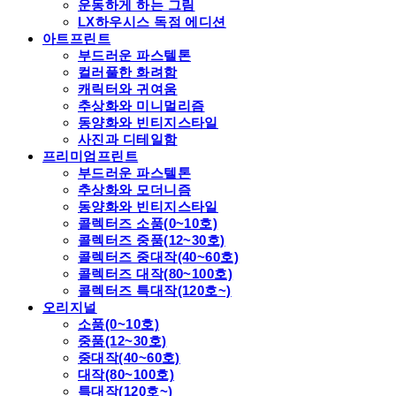
운동하게 하는 그림
LX하우시스 독점 에디션
아트프린트
부드러운 파스텔톤
컬러풀한 화려함
캐릭터와 귀여움
추상화와 미니멀리즘
동양화와 빈티지스타일
사진과 디테일함
프리미엄프린트
부드러운 파스텔톤
추상화와 모더니즘
동양화와 빈티지스타일
콜렉터즈 소품(0~10호)
콜렉터즈 중품(12~30호)
콜렉터즈 중대작(40~60호)
콜렉터즈 대작(80~100호)
콜렉터즈 특대작(120호~)
오리지널
소품(0~10호)
중품(12~30호)
중대작(40~60호)
대작(80~100호)
특대작(120호~)