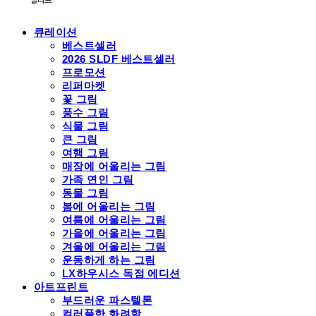
큐레이션
베스트셀러
2026 SLDF 베스트셀러
프로모션
리퍼마켓
꽃 그림
풍수 그림
식물 그림
큰 그림
여행 그림
매장에 어울리는 그림
가족 연인 그림
동물 그림
봄에 어울리는 그림
여름에 어울리는 그림
가을에 어울리는 그림
겨울에 어울리는 그림
운동하게 하는 그림
LX하우시스 독점 에디션
아트프린트
부드러운 파스텔톤
컬러풀한 화려함