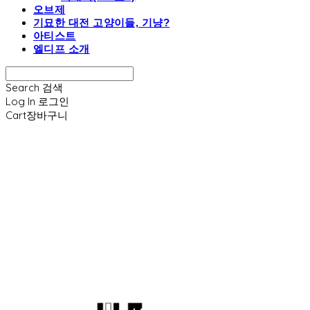
오브제
기묘한 대전 고양이들, 기냥?
아티스트
엘디프 소개
Search
검색
Log In
로그인
Cart
장바구니
엘디프