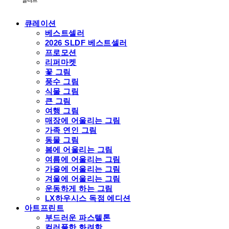
큐레이션
베스트셀러
2026 SLDF 베스트셀러
프로모션
리퍼마켓
꽃 그림
풍수 그림
식물 그림
큰 그림
여행 그림
매장에 어울리는 그림
가족 연인 그림
동물 그림
봄에 어울리는 그림
여름에 어울리는 그림
가을에 어울리는 그림
겨울에 어울리는 그림
운동하게 하는 그림
LX하우시스 독점 에디션
아트프린트
부드러운 파스텔톤
컬러풀한 화려함