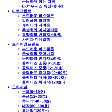
운동하게 하는 그림
LX하우시스 독점 에디션
아트프린트
부드러운 파스텔톤
컬러풀한 화려함
캐릭터와 귀여움
추상화와 미니멀리즘
동양화와 빈티지스타일
사진과 디테일함
프리미엄프린트
부드러운 파스텔톤
추상화와 모더니즘
동양화와 빈티지스타일
콜렉터즈 소품(0~10호)
콜렉터즈 중품(12~30호)
콜렉터즈 중대작(40~60호)
콜렉터즈 대작(80~100호)
콜렉터즈 특대작(120호~)
오리지널
소품(0~10호)
중품(12~30호)
중대작(40~60호)
대작(80~100호)
특대작(120호~)