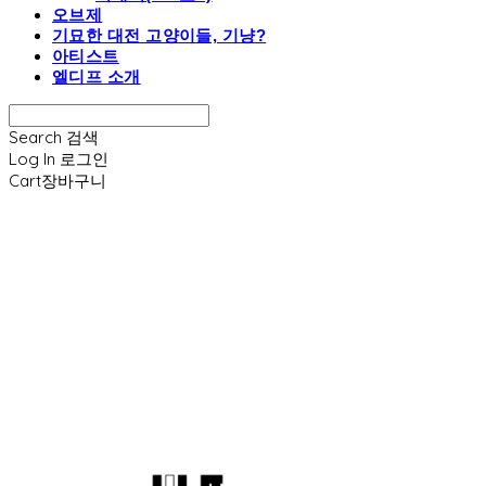
오브제
기묘한 대전 고양이들, 기냥?
아티스트
엘디프 소개
Search
검색
Log In
로그인
Cart
장바구니
엘디프