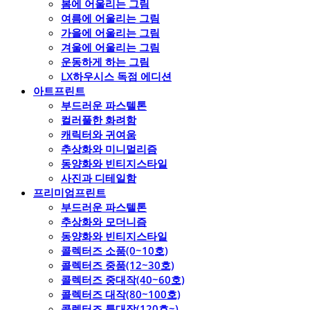
봄에 어울리는 그림
여름에 어울리는 그림
가을에 어울리는 그림
겨울에 어울리는 그림
운동하게 하는 그림
LX하우시스 독점 에디션
아트프린트
부드러운 파스텔톤
컬러풀한 화려함
캐릭터와 귀여움
추상화와 미니멀리즘
동양화와 빈티지스타일
사진과 디테일함
프리미엄프린트
부드러운 파스텔톤
추상화와 모더니즘
동양화와 빈티지스타일
콜렉터즈 소품(0~10호)
콜렉터즈 중품(12~30호)
콜렉터즈 중대작(40~60호)
콜렉터즈 대작(80~100호)
콜렉터즈 특대작(120호~)