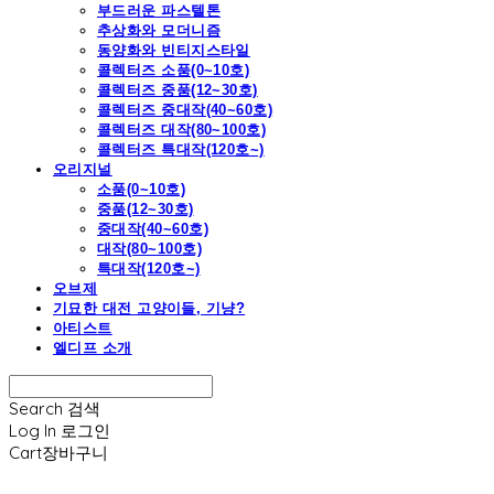
부드러운 파스텔톤
추상화와 모더니즘
동양화와 빈티지스타일
콜렉터즈 소품(0~10호)
콜렉터즈 중품(12~30호)
콜렉터즈 중대작(40~60호)
콜렉터즈 대작(80~100호)
콜렉터즈 특대작(120호~)
오리지널
소품(0~10호)
중품(12~30호)
중대작(40~60호)
대작(80~100호)
특대작(120호~)
오브제
기묘한 대전 고양이들, 기냥?
아티스트
엘디프 소개
Search
검색
Log In
로그인
Cart
장바구니