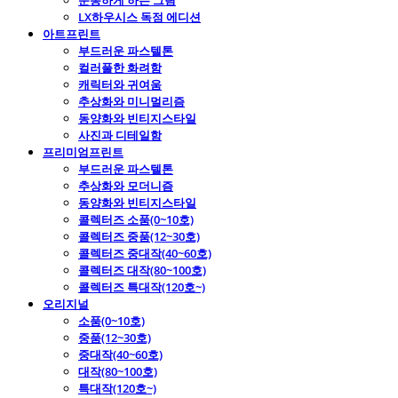
운동하게 하는 그림
LX하우시스 독점 에디션
아트프린트
부드러운 파스텔톤
컬러풀한 화려함
캐릭터와 귀여움
추상화와 미니멀리즘
동양화와 빈티지스타일
사진과 디테일함
프리미엄프린트
부드러운 파스텔톤
추상화와 모더니즘
동양화와 빈티지스타일
콜렉터즈 소품(0~10호)
콜렉터즈 중품(12~30호)
콜렉터즈 중대작(40~60호)
콜렉터즈 대작(80~100호)
콜렉터즈 특대작(120호~)
오리지널
소품(0~10호)
중품(12~30호)
중대작(40~60호)
대작(80~100호)
특대작(120호~)