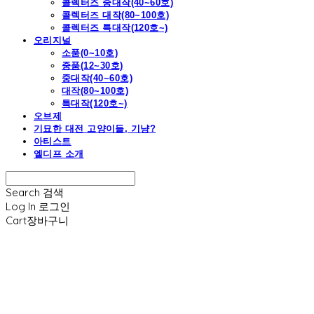
콜렉터즈 중대작(40~60호)
콜렉터즈 대작(80~100호)
콜렉터즈 특대작(120호~)
오리지널
소품(0~10호)
중품(12~30호)
중대작(40~60호)
대작(80~100호)
특대작(120호~)
오브제
기묘한 대전 고양이들, 기냥?
아티스트
엘디프 소개
Search
검색
Log In
로그인
Cart
장바구니
엘디프