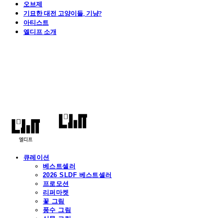
오브제
기묘한 대전 고양이들, 기냥?
아티스트
엘디프 소개
엘디프
큐레이션
베스트셀러
2026 SLDF 베스트셀러
프로모션
리퍼마켓
꽃 그림
풍수 그림