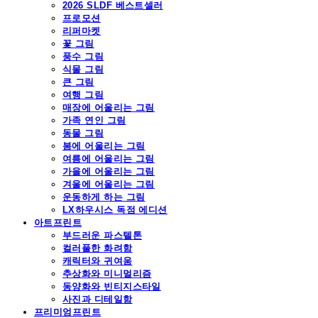
2026 SLDF 베스트셀러
프로모션
리퍼마켓
꽃 그림
풍수 그림
식물 그림
큰 그림
여행 그림
매장에 어울리는 그림
가족 연인 그림
동물 그림
봄에 어울리는 그림
여름에 어울리는 그림
가을에 어울리는 그림
겨울에 어울리는 그림
운동하게 하는 그림
LX하우시스 독점 에디션
아트프린트
부드러운 파스텔톤
컬러풀한 화려함
캐릭터와 귀여움
추상화와 미니멀리즘
동양화와 빈티지스타일
사진과 디테일함
프리미엄프린트