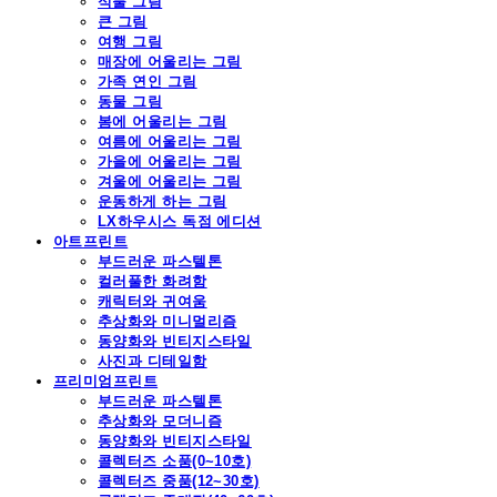
식물 그림
큰 그림
여행 그림
매장에 어울리는 그림
가족 연인 그림
동물 그림
봄에 어울리는 그림
여름에 어울리는 그림
가을에 어울리는 그림
겨울에 어울리는 그림
운동하게 하는 그림
LX하우시스 독점 에디션
아트프린트
부드러운 파스텔톤
컬러풀한 화려함
캐릭터와 귀여움
추상화와 미니멀리즘
동양화와 빈티지스타일
사진과 디테일함
프리미엄프린트
부드러운 파스텔톤
추상화와 모더니즘
동양화와 빈티지스타일
콜렉터즈 소품(0~10호)
콜렉터즈 중품(12~30호)