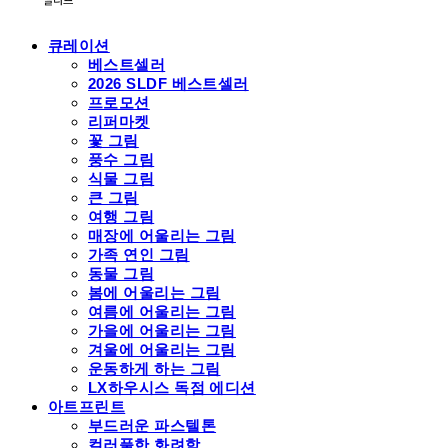
큐레이션
베스트셀러
2026 SLDF 베스트셀러
프로모션
리퍼마켓
꽃 그림
풍수 그림
식물 그림
큰 그림
여행 그림
매장에 어울리는 그림
가족 연인 그림
동물 그림
봄에 어울리는 그림
여름에 어울리는 그림
가을에 어울리는 그림
겨울에 어울리는 그림
운동하게 하는 그림
LX하우시스 독점 에디션
아트프린트
부드러운 파스텔톤
컬러풀한 화려함