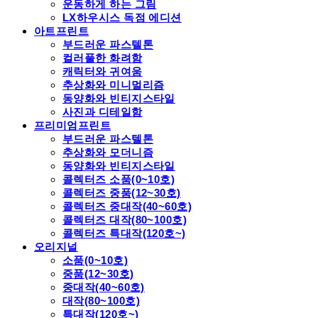
운동하게 하는 그림
LX하우시스 독점 에디션
아트프린트
부드러운 파스텔톤
컬러풀한 화려함
캐릭터와 귀여움
추상화와 미니멀리즘
동양화와 빈티지스타일
사진과 디테일함
프리미엄프린트
부드러운 파스텔톤
추상화와 모더니즘
동양화와 빈티지스타일
콜렉터즈 소품(0~10호)
콜렉터즈 중품(12~30호)
콜렉터즈 중대작(40~60호)
콜렉터즈 대작(80~100호)
콜렉터즈 특대작(120호~)
오리지널
소품(0~10호)
중품(12~30호)
중대작(40~60호)
대작(80~100호)
특대작(120호~)