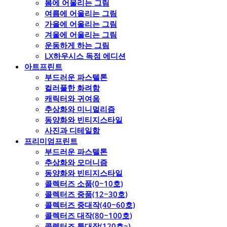
봄에 어울리는 그림
여름에 어울리는 그림
가을에 어울리는 그림
겨울에 어울리는 그림
운동하게 하는 그림
LX하우시스 독점 에디션
아트프린트
부드러운 파스텔톤
컬러풀한 화려함
캐릭터와 귀여움
추상화와 미니멀리즘
동양화와 빈티지스타일
사진과 디테일함
프리미엄프린트
부드러운 파스텔톤
추상화와 모더니즘
동양화와 빈티지스타일
콜렉터즈 소품(0~10호)
콜렉터즈 중품(12~30호)
콜렉터즈 중대작(40~60호)
콜렉터즈 대작(80~100호)
콜렉터즈 특대작(120호~)