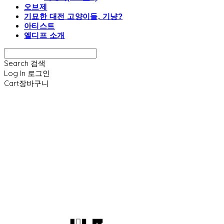
오브제
기묘한 대전 고양이들, 기냥?
아티스트
엘디프 소개
Search
검색
Log In
로그인
Cart
장바구니
엘디프