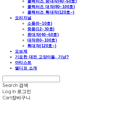
콜렉터즈 중대작(40~60호)
콜렉터즈 대작(80~100호)
콜렉터즈 특대작(120호~)
오리지널
소품(0~10호)
중품(12~30호)
중대작(40~60호)
대작(80~100호)
특대작(120호~)
오브제
기묘한 대전 고양이들, 기냥?
아티스트
엘디프 소개
Search
검색
Log In
로그인
Cart
장바구니
엘디프