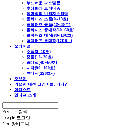
부드러운 파스텔톤
추상화와 모더니즘
동양화와 빈티지스타일
콜렉터즈 소품(0~10호)
콜렉터즈 중품(12~30호)
콜렉터즈 중대작(40~60호)
콜렉터즈 대작(80~100호)
콜렉터즈 특대작(120호~)
오리지널
소품(0~10호)
중품(12~30호)
중대작(40~60호)
대작(80~100호)
특대작(120호~)
오브제
기묘한 대전 고양이들, 기냥?
아티스트
엘디프 소개
Search
검색
Log In
로그인
Cart
장바구니