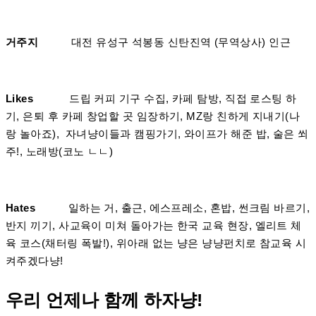
거주지
대전 유성구 석봉동 신탄진역 (무역상사) 인근
Likes
드립 커피 기구 수집, 카페 탐방, 직접 로스팅 하
기, 은퇴 후 카페 창업할 곳 임장하기, MZ랑 친하게 지내기(나
랑 놀아죠), 자녀냥이들과 캠핑가기, 와이프가 해준 밥, 술은 쐬
주!, 노래방(코노 ㄴㄴ)
Hates
일하는 거, 출근, 에스프레소, 혼밥, 썬크림 바르기,
반지 끼기, 사교육이 미쳐 돌아가는 한국 교육 현장, 엘리트 체
육 코스(채터링 폭발!), 위아래 없는 냥은 냥냥펀치로 참교육 시
켜주겠다냥!
우리 언제나 함께 하자냥!