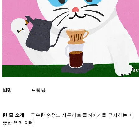
별명
드립냥
한 줄 소개
구수한 충청도 사투리로 돌려까기를 구사하는 따
뜻한 우리 아빠