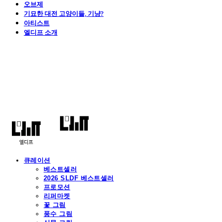
오브제
기묘한 대전 고양이들, 기냥?
아티스트
엘디프 소개
엘디프
큐레이션
베스트셀러
2026 SLDF 베스트셀러
프로모션
리퍼마켓
꽃 그림
풍수 그림