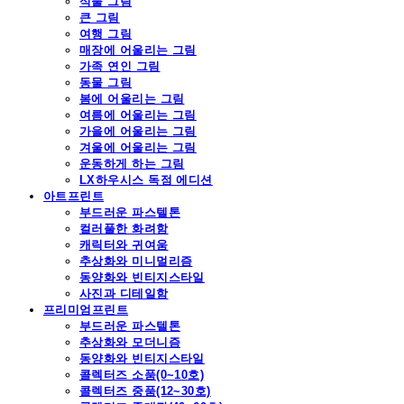
식물 그림
큰 그림
여행 그림
매장에 어울리는 그림
가족 연인 그림
동물 그림
봄에 어울리는 그림
여름에 어울리는 그림
가을에 어울리는 그림
겨울에 어울리는 그림
운동하게 하는 그림
LX하우시스 독점 에디션
아트프린트
부드러운 파스텔톤
컬러풀한 화려함
캐릭터와 귀여움
추상화와 미니멀리즘
동양화와 빈티지스타일
사진과 디테일함
프리미엄프린트
부드러운 파스텔톤
추상화와 모더니즘
동양화와 빈티지스타일
콜렉터즈 소품(0~10호)
콜렉터즈 중품(12~30호)