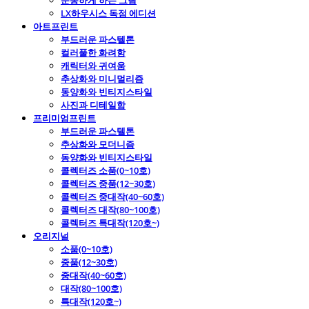
운동하게 하는 그림
LX하우시스 독점 에디션
아트프린트
부드러운 파스텔톤
컬러풀한 화려함
캐릭터와 귀여움
추상화와 미니멀리즘
동양화와 빈티지스타일
사진과 디테일함
프리미엄프린트
부드러운 파스텔톤
추상화와 모더니즘
동양화와 빈티지스타일
콜렉터즈 소품(0~10호)
콜렉터즈 중품(12~30호)
콜렉터즈 중대작(40~60호)
콜렉터즈 대작(80~100호)
콜렉터즈 특대작(120호~)
오리지널
소품(0~10호)
중품(12~30호)
중대작(40~60호)
대작(80~100호)
특대작(120호~)