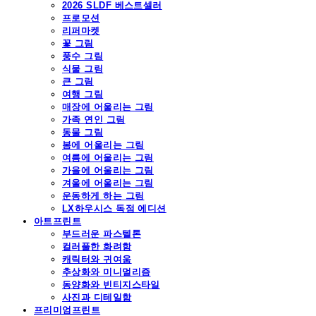
2026 SLDF 베스트셀러
프로모션
리퍼마켓
꽃 그림
풍수 그림
식물 그림
큰 그림
여행 그림
매장에 어울리는 그림
가족 연인 그림
동물 그림
봄에 어울리는 그림
여름에 어울리는 그림
가을에 어울리는 그림
겨울에 어울리는 그림
운동하게 하는 그림
LX하우시스 독점 에디션
아트프린트
부드러운 파스텔톤
컬러풀한 화려함
캐릭터와 귀여움
추상화와 미니멀리즘
동양화와 빈티지스타일
사진과 디테일함
프리미엄프린트