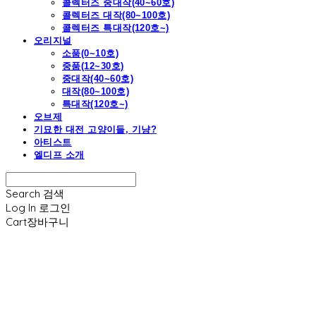
콜렉터즈 중대작(40~60호)
콜렉터즈 대작(80~100호)
콜렉터즈 특대작(120호~)
오리지널
소품(0~10호)
중품(12~30호)
중대작(40~60호)
대작(80~100호)
특대작(120호~)
오브제
기묘한 대전 고양이들, 기냥?
아티스트
엘디프 소개
Search
검색
Log In
로그인
Cart
장바구니
엘디프