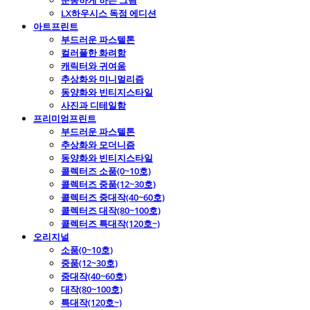
운동하게 하는 그림
LX하우시스 독점 에디션
아트프린트
부드러운 파스텔톤
컬러풀한 화려함
캐릭터와 귀여움
추상화와 미니멀리즘
동양화와 빈티지스타일
사진과 디테일함
프리미엄프린트
부드러운 파스텔톤
추상화와 모더니즘
동양화와 빈티지스타일
콜렉터즈 소품(0~10호)
콜렉터즈 중품(12~30호)
콜렉터즈 중대작(40~60호)
콜렉터즈 대작(80~100호)
콜렉터즈 특대작(120호~)
오리지널
소품(0~10호)
중품(12~30호)
중대작(40~60호)
대작(80~100호)
특대작(120호~)