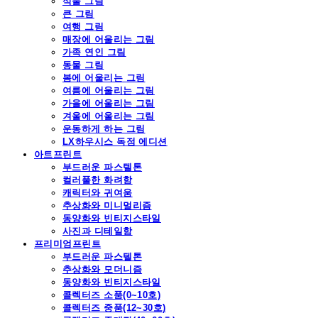
식물 그림
큰 그림
여행 그림
매장에 어울리는 그림
가족 연인 그림
동물 그림
봄에 어울리는 그림
여름에 어울리는 그림
가을에 어울리는 그림
겨울에 어울리는 그림
운동하게 하는 그림
LX하우시스 독점 에디션
아트프린트
부드러운 파스텔톤
컬러풀한 화려함
캐릭터와 귀여움
추상화와 미니멀리즘
동양화와 빈티지스타일
사진과 디테일함
프리미엄프린트
부드러운 파스텔톤
추상화와 모더니즘
동양화와 빈티지스타일
콜렉터즈 소품(0~10호)
콜렉터즈 중품(12~30호)