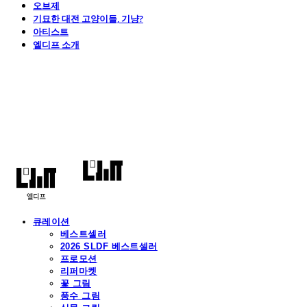
오브제
기묘한 대전 고양이들, 기냥?
아티스트
엘디프 소개
엘디프
큐레이션
베스트셀러
2026 SLDF 베스트셀러
프로모션
리퍼마켓
꽃 그림
풍수 그림