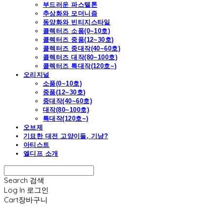
부드러운 파스텔톤
추상화와 모더니즘
동양화와 빈티지스타일
콜렉터즈 소품(0~10호)
콜렉터즈 중품(12~30호)
콜렉터즈 중대작(40~60호)
콜렉터즈 대작(80~100호)
콜렉터즈 특대작(120호~)
오리지널
소품(0~10호)
중품(12~30호)
중대작(40~60호)
대작(80~100호)
특대작(120호~)
오브제
기묘한 대전 고양이들, 기냥?
아티스트
엘디프 소개
Search
검색
Log In
로그인
Cart
장바구니