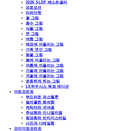
2026 SLDF 베스트셀러
프로모션
리퍼마켓
꽃 그림
풍수 그림
식물 그림
큰 그림
여행 그림
매장에 어울리는 그림
가족 연인 그림
동물 그림
봄에 어울리는 그림
여름에 어울리는 그림
가을에 어울리는 그림
겨울에 어울리는 그림
운동하게 하는 그림
LX하우시스 독점 에디션
아트프린트
부드러운 파스텔톤
컬러풀한 화려함
캐릭터와 귀여움
추상화와 미니멀리즘
동양화와 빈티지스타일
사진과 디테일함
프리미엄프린트