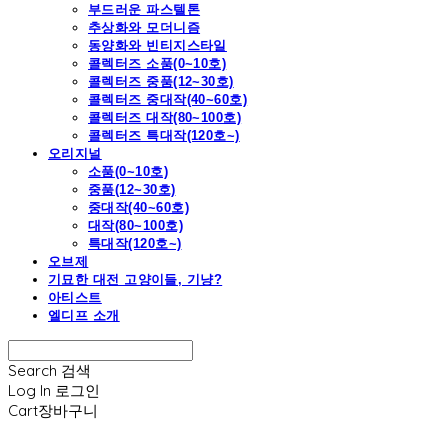
부드러운 파스텔톤
추상화와 모더니즘
동양화와 빈티지스타일
콜렉터즈 소품(0~10호)
콜렉터즈 중품(12~30호)
콜렉터즈 중대작(40~60호)
콜렉터즈 대작(80~100호)
콜렉터즈 특대작(120호~)
오리지널
소품(0~10호)
중품(12~30호)
중대작(40~60호)
대작(80~100호)
특대작(120호~)
오브제
기묘한 대전 고양이들, 기냥?
아티스트
엘디프 소개
Search
검색
Log In
로그인
Cart
장바구니