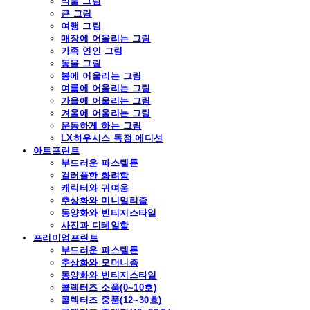
식물 그림
큰 그림
여행 그림
매장에 어울리는 그림
가족 연인 그림
동물 그림
봄에 어울리는 그림
여름에 어울리는 그림
가을에 어울리는 그림
겨울에 어울리는 그림
운동하게 하는 그림
LX하우시스 독점 에디션
아트프린트
부드러운 파스텔톤
컬러풀한 화려함
캐릭터와 귀여움
추상화와 미니멀리즘
동양화와 빈티지스타일
사진과 디테일함
프리미엄프린트
부드러운 파스텔톤
추상화와 모더니즘
동양화와 빈티지스타일
콜렉터즈 소품(0~10호)
콜렉터즈 중품(12~30호)