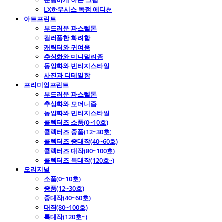
운동하게 하는 그림
LX하우시스 독점 에디션
아트프린트
부드러운 파스텔톤
컬러풀한 화려함
캐릭터와 귀여움
추상화와 미니멀리즘
동양화와 빈티지스타일
사진과 디테일함
프리미엄프린트
부드러운 파스텔톤
추상화와 모더니즘
동양화와 빈티지스타일
콜렉터즈 소품(0~10호)
콜렉터즈 중품(12~30호)
콜렉터즈 중대작(40~60호)
콜렉터즈 대작(80~100호)
콜렉터즈 특대작(120호~)
오리지널
소품(0~10호)
중품(12~30호)
중대작(40~60호)
대작(80~100호)
특대작(120호~)