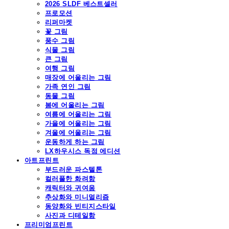
2026 SLDF 베스트셀러
프로모션
리퍼마켓
꽃 그림
풍수 그림
식물 그림
큰 그림
여행 그림
매장에 어울리는 그림
가족 연인 그림
동물 그림
봄에 어울리는 그림
여름에 어울리는 그림
가을에 어울리는 그림
겨울에 어울리는 그림
운동하게 하는 그림
LX하우시스 독점 에디션
아트프린트
부드러운 파스텔톤
컬러풀한 화려함
캐릭터와 귀여움
추상화와 미니멀리즘
동양화와 빈티지스타일
사진과 디테일함
프리미엄프린트