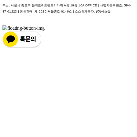
주소: 서울시 종로구 율곡로6 트윈트리타워 A동 16층 16A OFFICE | 사업자등록번호:
594-
87-01223
| 통신판매:
제 2025-서울종로-0146호
| 호스팅제공자: (주)식스샵