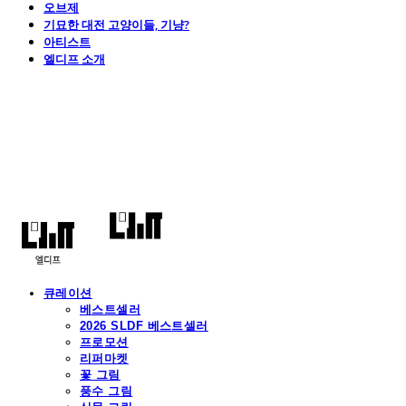
오브제
기묘한 대전 고양이들, 기냥?
아티스트
엘디프 소개
엘디프
큐레이션
베스트셀러
2026 SLDF 베스트셀러
프로모션
리퍼마켓
꽃 그림
풍수 그림