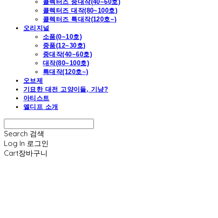
콜렉터즈 중대작(40~60호)
콜렉터즈 대작(80~100호)
콜렉터즈 특대작(120호~)
오리지널
소품(0~10호)
중품(12~30호)
중대작(40~60호)
대작(80~100호)
특대작(120호~)
오브제
기묘한 대전 고양이들, 기냥?
아티스트
엘디프 소개
Search
검색
Log In
로그인
Cart
장바구니
엘디프