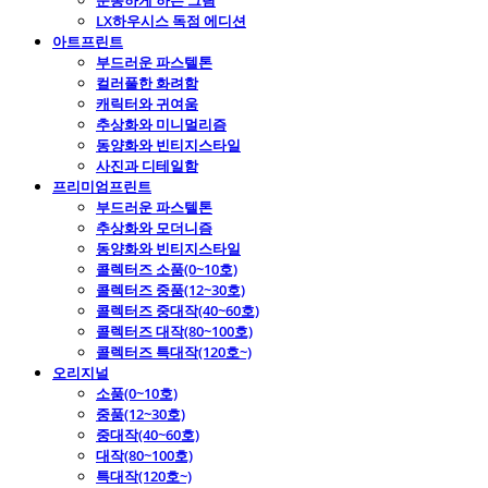
운동하게 하는 그림
LX하우시스 독점 에디션
아트프린트
부드러운 파스텔톤
컬러풀한 화려함
캐릭터와 귀여움
추상화와 미니멀리즘
동양화와 빈티지스타일
사진과 디테일함
프리미엄프린트
부드러운 파스텔톤
추상화와 모더니즘
동양화와 빈티지스타일
콜렉터즈 소품(0~10호)
콜렉터즈 중품(12~30호)
콜렉터즈 중대작(40~60호)
콜렉터즈 대작(80~100호)
콜렉터즈 특대작(120호~)
오리지널
소품(0~10호)
중품(12~30호)
중대작(40~60호)
대작(80~100호)
특대작(120호~)