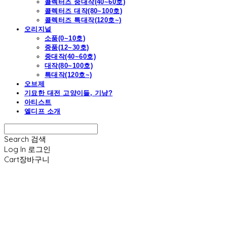
콜렉터즈 중대작(40~60호)
콜렉터즈 대작(80~100호)
콜렉터즈 특대작(120호~)
오리지널
소품(0~10호)
중품(12~30호)
중대작(40~60호)
대작(80~100호)
특대작(120호~)
오브제
기묘한 대전 고양이들, 기냥?
아티스트
엘디프 소개
Search
검색
Log In
로그인
Cart
장바구니
엘디프