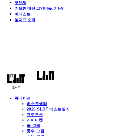
오브제
기묘한 대전 고양이들, 기냥?
아티스트
엘디프 소개
엘디프
큐레이션
베스트셀러
2026 SLDF 베스트셀러
프로모션
리퍼마켓
꽃 그림
풍수 그림