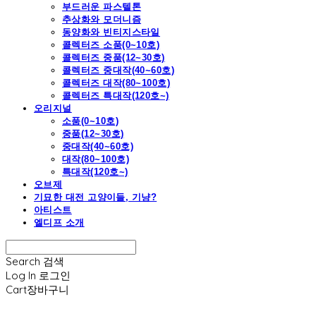
부드러운 파스텔톤
추상화와 모더니즘
동양화와 빈티지스타일
콜렉터즈 소품(0~10호)
콜렉터즈 중품(12~30호)
콜렉터즈 중대작(40~60호)
콜렉터즈 대작(80~100호)
콜렉터즈 특대작(120호~)
오리지널
소품(0~10호)
중품(12~30호)
중대작(40~60호)
대작(80~100호)
특대작(120호~)
오브제
기묘한 대전 고양이들, 기냥?
아티스트
엘디프 소개
Search
검색
Log In
로그인
Cart
장바구니