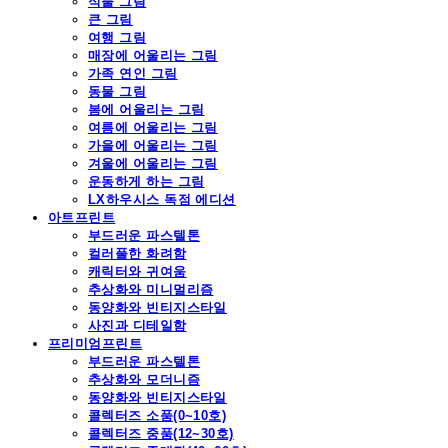
식물 그림
큰 그림
여행 그림
매장에 어울리는 그림
가족 연인 그림
동물 그림
봄에 어울리는 그림
여름에 어울리는 그림
가을에 어울리는 그림
겨울에 어울리는 그림
운동하게 하는 그림
LX하우시스 독점 에디션
아트프린트
부드러운 파스텔톤
컬러풀한 화려함
캐릭터와 귀여움
추상화와 미니멀리즘
동양화와 빈티지스타일
사진과 디테일함
프리미엄프린트
부드러운 파스텔톤
추상화와 모더니즘
동양화와 빈티지스타일
콜렉터즈 소품(0~10호)
콜렉터즈 중품(12~30호)