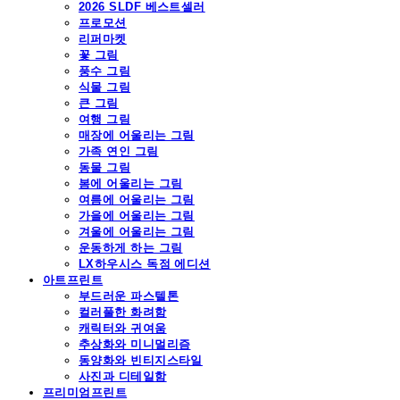
2026 SLDF 베스트셀러
프로모션
리퍼마켓
꽃 그림
풍수 그림
식물 그림
큰 그림
여행 그림
매장에 어울리는 그림
가족 연인 그림
동물 그림
봄에 어울리는 그림
여름에 어울리는 그림
가을에 어울리는 그림
겨울에 어울리는 그림
운동하게 하는 그림
LX하우시스 독점 에디션
아트프린트
부드러운 파스텔톤
컬러풀한 화려함
캐릭터와 귀여움
추상화와 미니멀리즘
동양화와 빈티지스타일
사진과 디테일함
프리미엄프린트