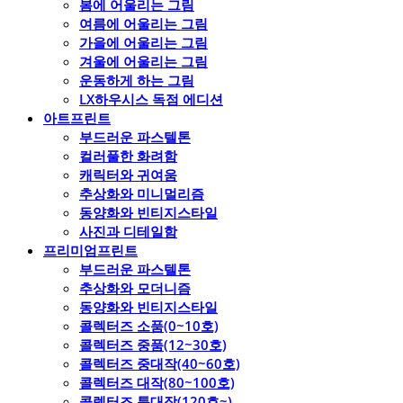
봄에 어울리는 그림
여름에 어울리는 그림
가을에 어울리는 그림
겨울에 어울리는 그림
운동하게 하는 그림
LX하우시스 독점 에디션
아트프린트
부드러운 파스텔톤
컬러풀한 화려함
캐릭터와 귀여움
추상화와 미니멀리즘
동양화와 빈티지스타일
사진과 디테일함
프리미엄프린트
부드러운 파스텔톤
추상화와 모더니즘
동양화와 빈티지스타일
콜렉터즈 소품(0~10호)
콜렉터즈 중품(12~30호)
콜렉터즈 중대작(40~60호)
콜렉터즈 대작(80~100호)
콜렉터즈 특대작(120호~)