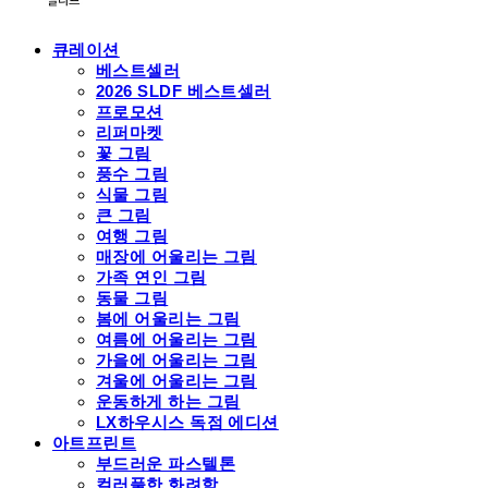
큐레이션
베스트셀러
2026 SLDF 베스트셀러
프로모션
리퍼마켓
꽃 그림
풍수 그림
식물 그림
큰 그림
여행 그림
매장에 어울리는 그림
가족 연인 그림
동물 그림
봄에 어울리는 그림
여름에 어울리는 그림
가을에 어울리는 그림
겨울에 어울리는 그림
운동하게 하는 그림
LX하우시스 독점 에디션
아트프린트
부드러운 파스텔톤
컬러풀한 화려함