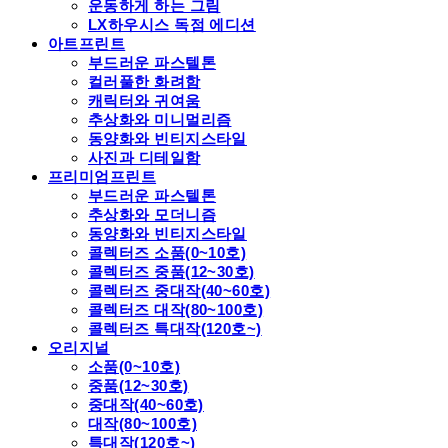
운동하게 하는 그림
LX하우시스 독점 에디션
아트프린트
부드러운 파스텔톤
컬러풀한 화려함
캐릭터와 귀여움
추상화와 미니멀리즘
동양화와 빈티지스타일
사진과 디테일함
프리미엄프린트
부드러운 파스텔톤
추상화와 모더니즘
동양화와 빈티지스타일
콜렉터즈 소품(0~10호)
콜렉터즈 중품(12~30호)
콜렉터즈 중대작(40~60호)
콜렉터즈 대작(80~100호)
콜렉터즈 특대작(120호~)
오리지널
소품(0~10호)
중품(12~30호)
중대작(40~60호)
대작(80~100호)
특대작(120호~)