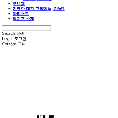
오브제
기묘한 대전 고양이들, 기냥?
아티스트
엘디프 소개
Search
검색
Log In
로그인
Cart
장바구니
엘디프