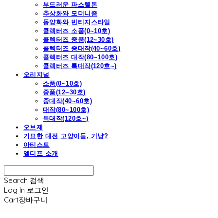
부드러운 파스텔톤
추상화와 모더니즘
동양화와 빈티지스타일
콜렉터즈 소품(0~10호)
콜렉터즈 중품(12~30호)
콜렉터즈 중대작(40~60호)
콜렉터즈 대작(80~100호)
콜렉터즈 특대작(120호~)
오리지널
소품(0~10호)
중품(12~30호)
중대작(40~60호)
대작(80~100호)
특대작(120호~)
오브제
기묘한 대전 고양이들, 기냥?
아티스트
엘디프 소개
Search
검색
Log In
로그인
Cart
장바구니