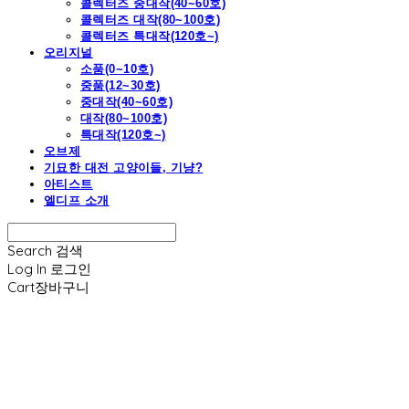
콜렉터즈 중대작(40~60호)
콜렉터즈 대작(80~100호)
콜렉터즈 특대작(120호~)
오리지널
소품(0~10호)
중품(12~30호)
중대작(40~60호)
대작(80~100호)
특대작(120호~)
오브제
기묘한 대전 고양이들, 기냥?
아티스트
엘디프 소개
Search
검색
Log In
로그인
Cart
장바구니
엘디프