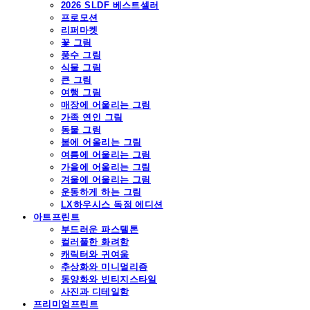
2026 SLDF 베스트셀러
프로모션
리퍼마켓
꽃 그림
풍수 그림
식물 그림
큰 그림
여행 그림
매장에 어울리는 그림
가족 연인 그림
동물 그림
봄에 어울리는 그림
여름에 어울리는 그림
가을에 어울리는 그림
겨울에 어울리는 그림
운동하게 하는 그림
LX하우시스 독점 에디션
아트프린트
부드러운 파스텔톤
컬러풀한 화려함
캐릭터와 귀여움
추상화와 미니멀리즘
동양화와 빈티지스타일
사진과 디테일함
프리미엄프린트