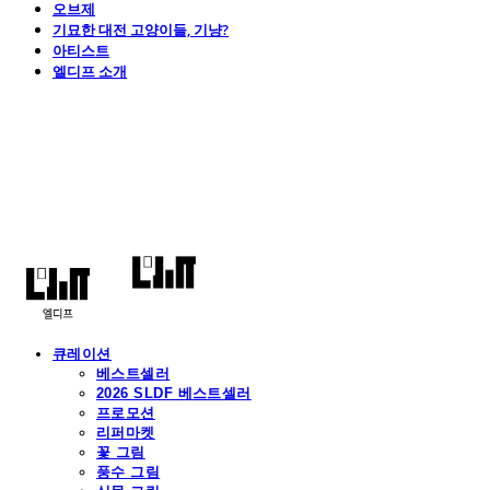
오브제
기묘한 대전 고양이들, 기냥?
아티스트
엘디프 소개
엘디프
큐레이션
베스트셀러
2026 SLDF 베스트셀러
프로모션
리퍼마켓
꽃 그림
풍수 그림