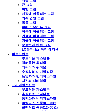
식물 그림
큰 그림
여행 그림
매장에 어울리는 그림
가족 연인 그림
동물 그림
봄에 어울리는 그림
여름에 어울리는 그림
가을에 어울리는 그림
겨울에 어울리는 그림
운동하게 하는 그림
LX하우시스 독점 에디션
아트프린트
부드러운 파스텔톤
컬러풀한 화려함
캐릭터와 귀여움
추상화와 미니멀리즘
동양화와 빈티지스타일
사진과 디테일함
프리미엄프린트
부드러운 파스텔톤
추상화와 모더니즘
동양화와 빈티지스타일
콜렉터즈 소품(0~10호)
콜렉터즈 중품(12~30호)