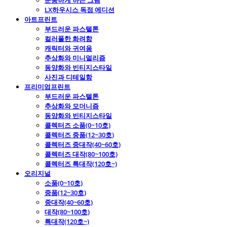
운동하게 하는 그림
LX하우시스 독점 에디션
아트프린트
부드러운 파스텔톤
컬러풀한 화려함
캐릭터와 귀여움
추상화와 미니멀리즘
동양화와 빈티지스타일
사진과 디테일함
프리미엄프린트
부드러운 파스텔톤
추상화와 모더니즘
동양화와 빈티지스타일
콜렉터즈 소품(0~10호)
콜렉터즈 중품(12~30호)
콜렉터즈 중대작(40~60호)
콜렉터즈 대작(80~100호)
콜렉터즈 특대작(120호~)
오리지널
소품(0~10호)
중품(12~30호)
중대작(40~60호)
대작(80~100호)
특대작(120호~)