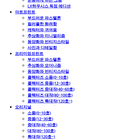
운동하게 하는 그림
LX하우시스 독점 에디션
아트프린트
부드러운 파스텔톤
컬러풀한 화려함
캐릭터와 귀여움
추상화와 미니멀리즘
동양화와 빈티지스타일
사진과 디테일함
프리미엄프린트
부드러운 파스텔톤
추상화와 모더니즘
동양화와 빈티지스타일
콜렉터즈 소품(0~10호)
콜렉터즈 중품(12~30호)
콜렉터즈 중대작(40~60호)
콜렉터즈 대작(80~100호)
콜렉터즈 특대작(120호~)
오리지널
소품(0~10호)
중품(12~30호)
중대작(40~60호)
대작(80~100호)
특대작(120호~)