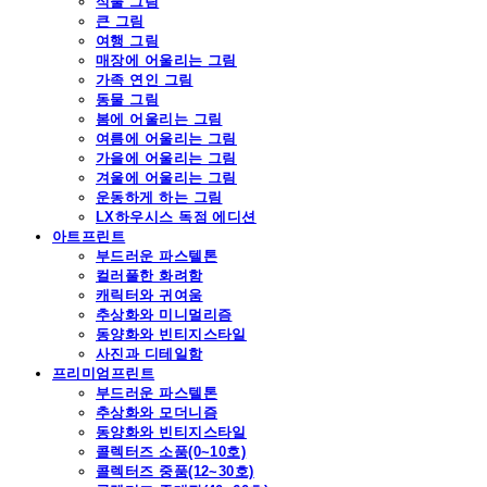
식물 그림
큰 그림
여행 그림
매장에 어울리는 그림
가족 연인 그림
동물 그림
봄에 어울리는 그림
여름에 어울리는 그림
가을에 어울리는 그림
겨울에 어울리는 그림
운동하게 하는 그림
LX하우시스 독점 에디션
아트프린트
부드러운 파스텔톤
컬러풀한 화려함
캐릭터와 귀여움
추상화와 미니멀리즘
동양화와 빈티지스타일
사진과 디테일함
프리미엄프린트
부드러운 파스텔톤
추상화와 모더니즘
동양화와 빈티지스타일
콜렉터즈 소품(0~10호)
콜렉터즈 중품(12~30호)