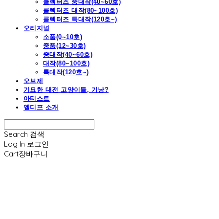
콜렉터즈 중대작(40~60호)
콜렉터즈 대작(80~100호)
콜렉터즈 특대작(120호~)
오리지널
소품(0~10호)
중품(12~30호)
중대작(40~60호)
대작(80~100호)
특대작(120호~)
오브제
기묘한 대전 고양이들, 기냥?
아티스트
엘디프 소개
Search
검색
Log In
로그인
Cart
장바구니
엘디프