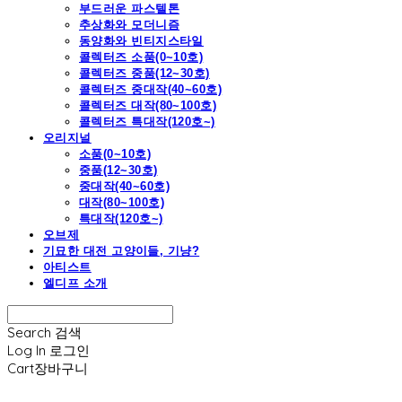
부드러운 파스텔톤
추상화와 모더니즘
동양화와 빈티지스타일
콜렉터즈 소품(0~10호)
콜렉터즈 중품(12~30호)
콜렉터즈 중대작(40~60호)
콜렉터즈 대작(80~100호)
콜렉터즈 특대작(120호~)
오리지널
소품(0~10호)
중품(12~30호)
중대작(40~60호)
대작(80~100호)
특대작(120호~)
오브제
기묘한 대전 고양이들, 기냥?
아티스트
엘디프 소개
Search
검색
Log In
로그인
Cart
장바구니