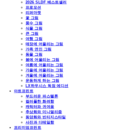
2026 SLDF 베스트셀러
프로모션
리퍼마켓
꽃 그림
풍수 그림
식물 그림
큰 그림
여행 그림
매장에 어울리는 그림
가족 연인 그림
동물 그림
봄에 어울리는 그림
여름에 어울리는 그림
가을에 어울리는 그림
겨울에 어울리는 그림
운동하게 하는 그림
LX하우시스 독점 에디션
아트프린트
부드러운 파스텔톤
컬러풀한 화려함
캐릭터와 귀여움
추상화와 미니멀리즘
동양화와 빈티지스타일
사진과 디테일함
프리미엄프린트