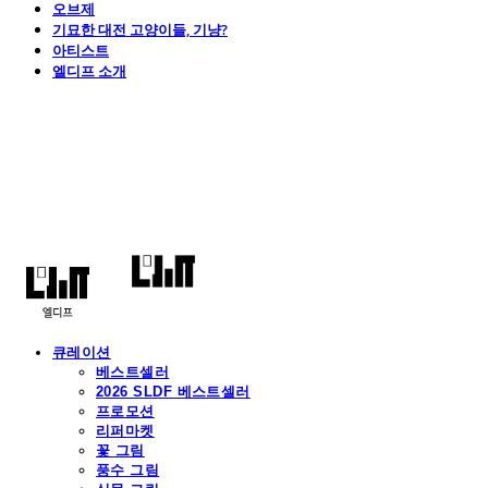
오브제
기묘한 대전 고양이들, 기냥?
아티스트
엘디프 소개
엘디프
큐레이션
베스트셀러
2026 SLDF 베스트셀러
프로모션
리퍼마켓
꽃 그림
풍수 그림