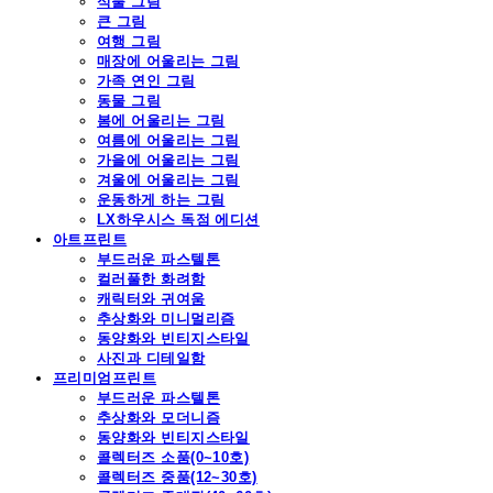
식물 그림
큰 그림
여행 그림
매장에 어울리는 그림
가족 연인 그림
동물 그림
봄에 어울리는 그림
여름에 어울리는 그림
가을에 어울리는 그림
겨울에 어울리는 그림
운동하게 하는 그림
LX하우시스 독점 에디션
아트프린트
부드러운 파스텔톤
컬러풀한 화려함
캐릭터와 귀여움
추상화와 미니멀리즘
동양화와 빈티지스타일
사진과 디테일함
프리미엄프린트
부드러운 파스텔톤
추상화와 모더니즘
동양화와 빈티지스타일
콜렉터즈 소품(0~10호)
콜렉터즈 중품(12~30호)