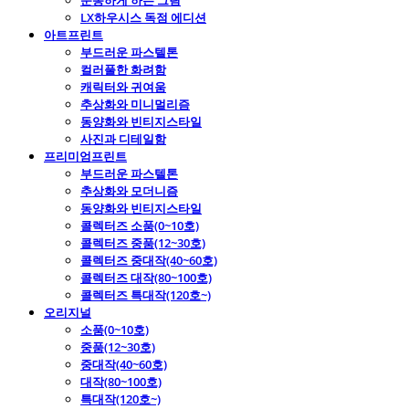
운동하게 하는 그림
LX하우시스 독점 에디션
아트프린트
부드러운 파스텔톤
컬러풀한 화려함
캐릭터와 귀여움
추상화와 미니멀리즘
동양화와 빈티지스타일
사진과 디테일함
프리미엄프린트
부드러운 파스텔톤
추상화와 모더니즘
동양화와 빈티지스타일
콜렉터즈 소품(0~10호)
콜렉터즈 중품(12~30호)
콜렉터즈 중대작(40~60호)
콜렉터즈 대작(80~100호)
콜렉터즈 특대작(120호~)
오리지널
소품(0~10호)
중품(12~30호)
중대작(40~60호)
대작(80~100호)
특대작(120호~)