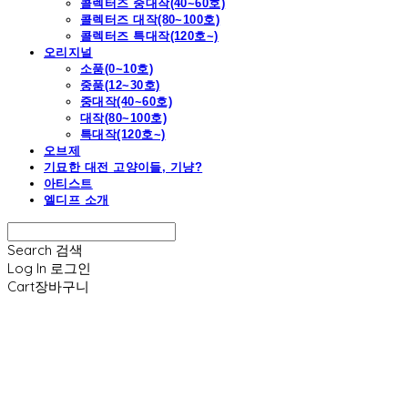
콜렉터즈 중대작(40~60호)
콜렉터즈 대작(80~100호)
콜렉터즈 특대작(120호~)
오리지널
소품(0~10호)
중품(12~30호)
중대작(40~60호)
대작(80~100호)
특대작(120호~)
오브제
기묘한 대전 고양이들, 기냥?
아티스트
엘디프 소개
Search
검색
Log In
로그인
Cart
장바구니
엘디프