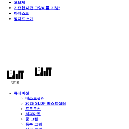
오브제
기묘한 대전 고양이들, 기냥?
아티스트
엘디프 소개
엘디프
큐레이션
베스트셀러
2026 SLDF 베스트셀러
프로모션
리퍼마켓
꽃 그림
풍수 그림