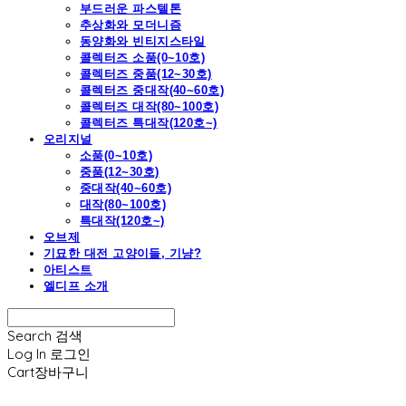
부드러운 파스텔톤
추상화와 모더니즘
동양화와 빈티지스타일
콜렉터즈 소품(0~10호)
콜렉터즈 중품(12~30호)
콜렉터즈 중대작(40~60호)
콜렉터즈 대작(80~100호)
콜렉터즈 특대작(120호~)
오리지널
소품(0~10호)
중품(12~30호)
중대작(40~60호)
대작(80~100호)
특대작(120호~)
오브제
기묘한 대전 고양이들, 기냥?
아티스트
엘디프 소개
Search
검색
Log In
로그인
Cart
장바구니