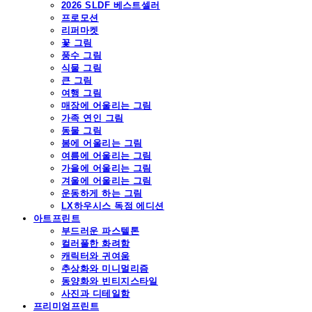
2026 SLDF 베스트셀러
프로모션
리퍼마켓
꽃 그림
풍수 그림
식물 그림
큰 그림
여행 그림
매장에 어울리는 그림
가족 연인 그림
동물 그림
봄에 어울리는 그림
여름에 어울리는 그림
가을에 어울리는 그림
겨울에 어울리는 그림
운동하게 하는 그림
LX하우시스 독점 에디션
아트프린트
부드러운 파스텔톤
컬러풀한 화려함
캐릭터와 귀여움
추상화와 미니멀리즘
동양화와 빈티지스타일
사진과 디테일함
프리미엄프린트