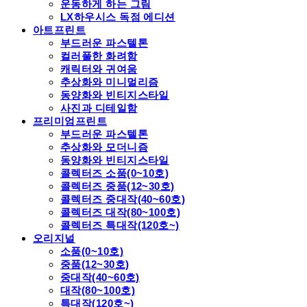
운동하게 하는 그림
LX하우시스 독점 에디션
아트프린트
부드러운 파스텔톤
컬러풀한 화려함
캐릭터와 귀여움
추상화와 미니멀리즘
동양화와 빈티지스타일
사진과 디테일함
프리미엄프린트
부드러운 파스텔톤
추상화와 모더니즘
동양화와 빈티지스타일
콜렉터즈 소품(0~10호)
콜렉터즈 중품(12~30호)
콜렉터즈 중대작(40~60호)
콜렉터즈 대작(80~100호)
콜렉터즈 특대작(120호~)
오리지널
소품(0~10호)
중품(12~30호)
중대작(40~60호)
대작(80~100호)
특대작(120호~)