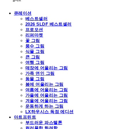
큐레이션
베스트셀러
2026 SLDF 베스트셀러
프로모션
리퍼마켓
꽃 그림
풍수 그림
식물 그림
큰 그림
여행 그림
매장에 어울리는 그림
가족 연인 그림
동물 그림
봄에 어울리는 그림
여름에 어울리는 그림
가을에 어울리는 그림
겨울에 어울리는 그림
운동하게 하는 그림
LX하우시스 독점 에디션
아트프린트
부드러운 파스텔톤
컬러풀한 화려함