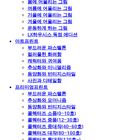
봄에 어울리는 그림
여름에 어울리는 그림
가을에 어울리는 그림
겨울에 어울리는 그림
운동하게 하는 그림
LX하우시스 독점 에디션
아트프린트
부드러운 파스텔톤
컬러풀한 화려함
캐릭터와 귀여움
추상화와 미니멀리즘
동양화와 빈티지스타일
사진과 디테일함
프리미엄프린트
부드러운 파스텔톤
추상화와 모더니즘
동양화와 빈티지스타일
콜렉터즈 소품(0~10호)
콜렉터즈 중품(12~30호)
콜렉터즈 중대작(40~60호)
콜렉터즈 대작(80~100호)
콜렉터즈 특대작(120호~)