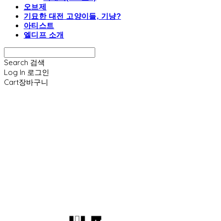
오브제
기묘한 대전 고양이들, 기냥?
아티스트
엘디프 소개
Search
검색
Log In
로그인
Cart
장바구니
엘디프