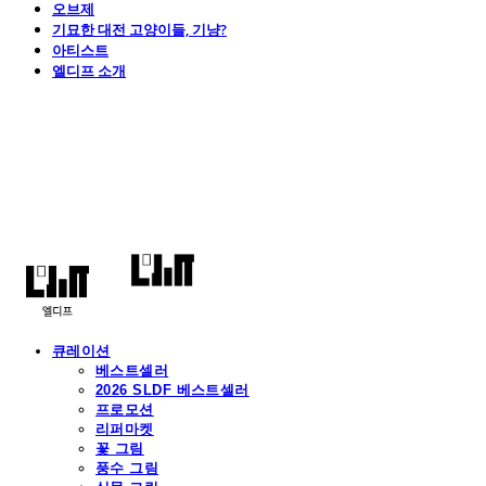
오브제
기묘한 대전 고양이들, 기냥?
아티스트
엘디프 소개
엘디프
큐레이션
베스트셀러
2026 SLDF 베스트셀러
프로모션
리퍼마켓
꽃 그림
풍수 그림