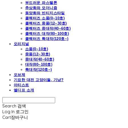
부드러운 파스텔톤
추상화와 모더니즘
동양화와 빈티지스타일
콜렉터즈 소품(0~10호)
콜렉터즈 중품(12~30호)
콜렉터즈 중대작(40~60호)
콜렉터즈 대작(80~100호)
콜렉터즈 특대작(120호~)
오리지널
소품(0~10호)
중품(12~30호)
중대작(40~60호)
대작(80~100호)
특대작(120호~)
오브제
기묘한 대전 고양이들, 기냥?
아티스트
엘디프 소개
Search
검색
Log In
로그인
Cart
장바구니