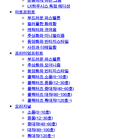
운동하게 하는 그림
LX하우시스 독점 에디션
아트프린트
부드러운 파스텔톤
컬러풀한 화려함
캐릭터와 귀여움
추상화와 미니멀리즘
동양화와 빈티지스타일
사진과 디테일함
프리미엄프린트
부드러운 파스텔톤
추상화와 모더니즘
동양화와 빈티지스타일
콜렉터즈 소품(0~10호)
콜렉터즈 중품(12~30호)
콜렉터즈 중대작(40~60호)
콜렉터즈 대작(80~100호)
콜렉터즈 특대작(120호~)
오리지널
소품(0~10호)
중품(12~30호)
중대작(40~60호)
대작(80~100호)
특대작(120호~)