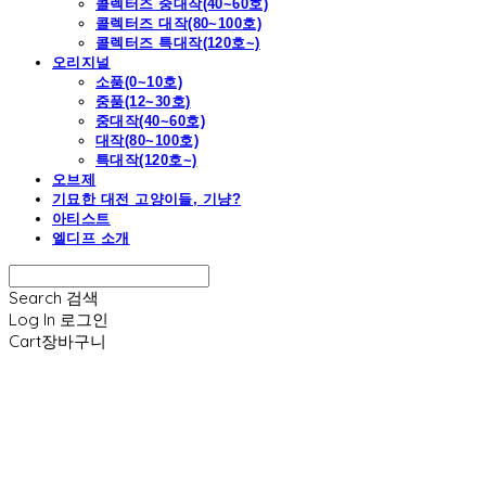
콜렉터즈 중대작(40~60호)
콜렉터즈 대작(80~100호)
콜렉터즈 특대작(120호~)
오리지널
소품(0~10호)
중품(12~30호)
중대작(40~60호)
대작(80~100호)
특대작(120호~)
오브제
기묘한 대전 고양이들, 기냥?
아티스트
엘디프 소개
Search
검색
Log In
로그인
Cart
장바구니
엘디프