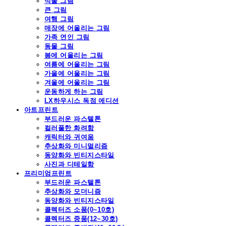
식물 그림
큰 그림
여행 그림
매장에 어울리는 그림
가족 연인 그림
동물 그림
봄에 어울리는 그림
여름에 어울리는 그림
가을에 어울리는 그림
겨울에 어울리는 그림
운동하게 하는 그림
LX하우시스 독점 에디션
아트프린트
부드러운 파스텔톤
컬러풀한 화려함
캐릭터와 귀여움
추상화와 미니멀리즘
동양화와 빈티지스타일
사진과 디테일함
프리미엄프린트
부드러운 파스텔톤
추상화와 모더니즘
동양화와 빈티지스타일
콜렉터즈 소품(0~10호)
콜렉터즈 중품(12~30호)