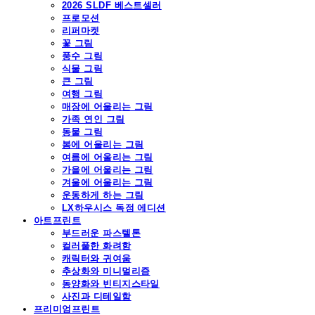
2026 SLDF 베스트셀러
프로모션
리퍼마켓
꽃 그림
풍수 그림
식물 그림
큰 그림
여행 그림
매장에 어울리는 그림
가족 연인 그림
동물 그림
봄에 어울리는 그림
여름에 어울리는 그림
가을에 어울리는 그림
겨울에 어울리는 그림
운동하게 하는 그림
LX하우시스 독점 에디션
아트프린트
부드러운 파스텔톤
컬러풀한 화려함
캐릭터와 귀여움
추상화와 미니멀리즘
동양화와 빈티지스타일
사진과 디테일함
프리미엄프린트