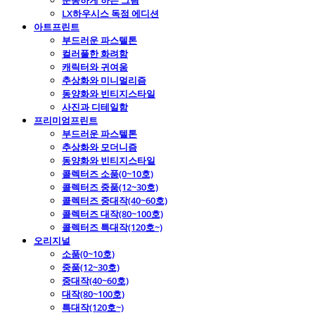
운동하게 하는 그림
LX하우시스 독점 에디션
아트프린트
부드러운 파스텔톤
컬러풀한 화려함
캐릭터와 귀여움
추상화와 미니멀리즘
동양화와 빈티지스타일
사진과 디테일함
프리미엄프린트
부드러운 파스텔톤
추상화와 모더니즘
동양화와 빈티지스타일
콜렉터즈 소품(0~10호)
콜렉터즈 중품(12~30호)
콜렉터즈 중대작(40~60호)
콜렉터즈 대작(80~100호)
콜렉터즈 특대작(120호~)
오리지널
소품(0~10호)
중품(12~30호)
중대작(40~60호)
대작(80~100호)
특대작(120호~)