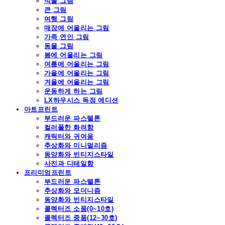
식물 그림
큰 그림
여행 그림
매장에 어울리는 그림
가족 연인 그림
동물 그림
봄에 어울리는 그림
여름에 어울리는 그림
가을에 어울리는 그림
겨울에 어울리는 그림
운동하게 하는 그림
LX하우시스 독점 에디션
아트프린트
부드러운 파스텔톤
컬러풀한 화려함
캐릭터와 귀여움
추상화와 미니멀리즘
동양화와 빈티지스타일
사진과 디테일함
프리미엄프린트
부드러운 파스텔톤
추상화와 모더니즘
동양화와 빈티지스타일
콜렉터즈 소품(0~10호)
콜렉터즈 중품(12~30호)