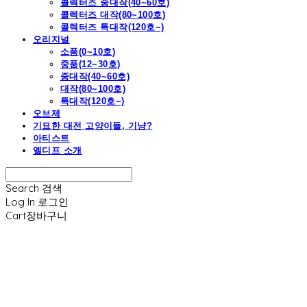
콜렉터즈 중대작(40~60호)
콜렉터즈 대작(80~100호)
콜렉터즈 특대작(120호~)
오리지널
소품(0~10호)
중품(12~30호)
중대작(40~60호)
대작(80~100호)
특대작(120호~)
오브제
기묘한 대전 고양이들, 기냥?
아티스트
엘디프 소개
Search
검색
Log In
로그인
Cart
장바구니
엘디프