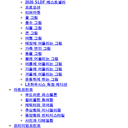
2026 SLDF 베스트셀러
프로모션
리퍼마켓
꽃 그림
풍수 그림
식물 그림
큰 그림
여행 그림
매장에 어울리는 그림
가족 연인 그림
동물 그림
봄에 어울리는 그림
여름에 어울리는 그림
가을에 어울리는 그림
겨울에 어울리는 그림
운동하게 하는 그림
LX하우시스 독점 에디션
아트프린트
부드러운 파스텔톤
컬러풀한 화려함
캐릭터와 귀여움
추상화와 미니멀리즘
동양화와 빈티지스타일
사진과 디테일함
프리미엄프린트