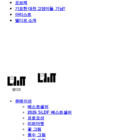
오브제
기묘한 대전 고양이들, 기냥?
아티스트
엘디프 소개
엘디프
큐레이션
베스트셀러
2026 SLDF 베스트셀러
프로모션
리퍼마켓
꽃 그림
풍수 그림