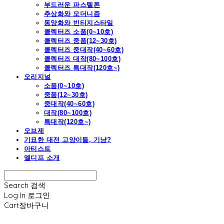
부드러운 파스텔톤
추상화와 모더니즘
동양화와 빈티지스타일
콜렉터즈 소품(0~10호)
콜렉터즈 중품(12~30호)
콜렉터즈 중대작(40~60호)
콜렉터즈 대작(80~100호)
콜렉터즈 특대작(120호~)
오리지널
소품(0~10호)
중품(12~30호)
중대작(40~60호)
대작(80~100호)
특대작(120호~)
오브제
기묘한 대전 고양이들, 기냥?
아티스트
엘디프 소개
Search
검색
Log In
로그인
Cart
장바구니