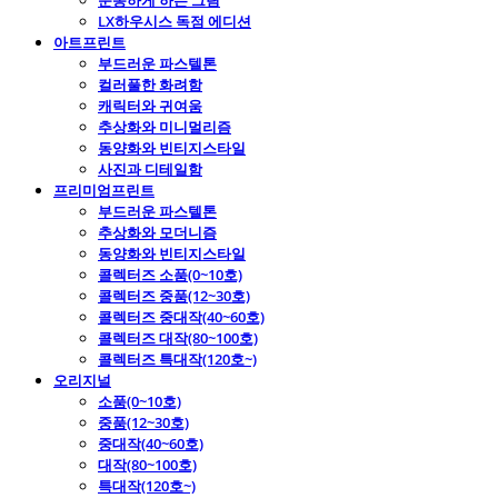
운동하게 하는 그림
LX하우시스 독점 에디션
아트프린트
부드러운 파스텔톤
컬러풀한 화려함
캐릭터와 귀여움
추상화와 미니멀리즘
동양화와 빈티지스타일
사진과 디테일함
프리미엄프린트
부드러운 파스텔톤
추상화와 모더니즘
동양화와 빈티지스타일
콜렉터즈 소품(0~10호)
콜렉터즈 중품(12~30호)
콜렉터즈 중대작(40~60호)
콜렉터즈 대작(80~100호)
콜렉터즈 특대작(120호~)
오리지널
소품(0~10호)
중품(12~30호)
중대작(40~60호)
대작(80~100호)
특대작(120호~)