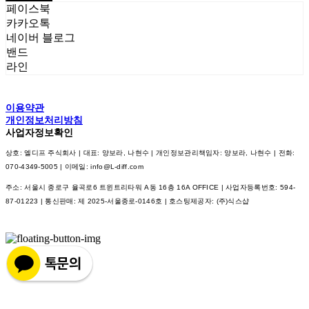
페이스북
카카오톡
네이버 블로그
밴드
라인
이용약관
개인정보처리방침
사업자정보확인
상호: 엘디프 주식회사 | 대표: 양보라, 나현수 | 개인정보관리책임자: 양보라, 나현수 | 전화:
070-4349-5005 | 이메일: info@L-diff.com
주소: 서울시 종로구 율곡로6 트윈트리타워 A동 16층 16A OFFICE | 사업자등록번호:
594-
87-01223
| 통신판매:
제 2025-서울종로-0146호
| 호스팅제공자: (주)식스샵