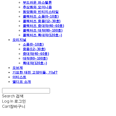
부드러운 파스텔톤
추상화와 모더니즘
동양화와 빈티지스타일
콜렉터즈 소품(0~10호)
콜렉터즈 중품(12~30호)
콜렉터즈 중대작(40~60호)
콜렉터즈 대작(80~100호)
콜렉터즈 특대작(120호~)
오리지널
소품(0~10호)
중품(12~30호)
중대작(40~60호)
대작(80~100호)
특대작(120호~)
오브제
기묘한 대전 고양이들, 기냥?
아티스트
엘디프 소개
Search
검색
Log In
로그인
Cart
장바구니