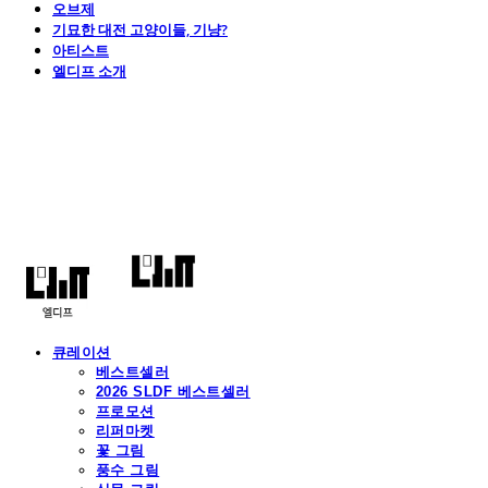
오브제
기묘한 대전 고양이들, 기냥?
아티스트
엘디프 소개
엘디프
큐레이션
베스트셀러
2026 SLDF 베스트셀러
프로모션
리퍼마켓
꽃 그림
풍수 그림