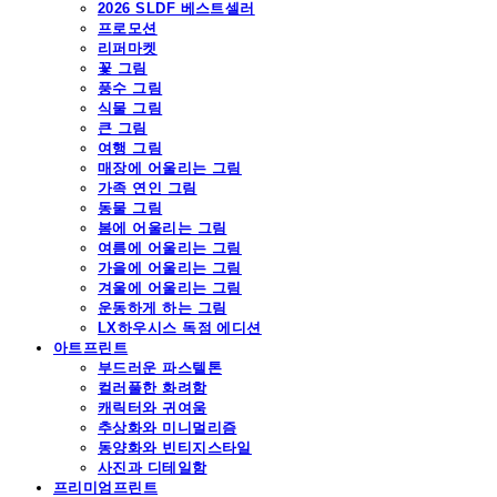
2026 SLDF 베스트셀러
프로모션
리퍼마켓
꽃 그림
풍수 그림
식물 그림
큰 그림
여행 그림
매장에 어울리는 그림
가족 연인 그림
동물 그림
봄에 어울리는 그림
여름에 어울리는 그림
가을에 어울리는 그림
겨울에 어울리는 그림
운동하게 하는 그림
LX하우시스 독점 에디션
아트프린트
부드러운 파스텔톤
컬러풀한 화려함
캐릭터와 귀여움
추상화와 미니멀리즘
동양화와 빈티지스타일
사진과 디테일함
프리미엄프린트