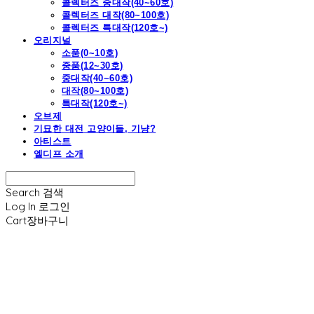
콜렉터즈 중대작(40~60호)
콜렉터즈 대작(80~100호)
콜렉터즈 특대작(120호~)
오리지널
소품(0~10호)
중품(12~30호)
중대작(40~60호)
대작(80~100호)
특대작(120호~)
오브제
기묘한 대전 고양이들, 기냥?
아티스트
엘디프 소개
Search
검색
Log In
로그인
Cart
장바구니
엘디프