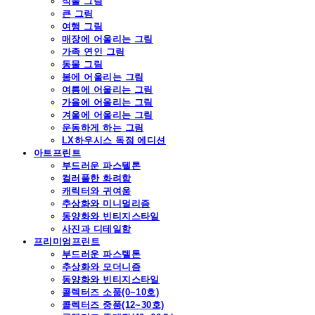
식물 그림
큰 그림
여행 그림
매장에 어울리는 그림
가족 연인 그림
동물 그림
봄에 어울리는 그림
여름에 어울리는 그림
가을에 어울리는 그림
겨울에 어울리는 그림
운동하게 하는 그림
LX하우시스 독점 에디션
아트프린트
부드러운 파스텔톤
컬러풀한 화려함
캐릭터와 귀여움
추상화와 미니멀리즘
동양화와 빈티지스타일
사진과 디테일함
프리미엄프린트
부드러운 파스텔톤
추상화와 모더니즘
동양화와 빈티지스타일
콜렉터즈 소품(0~10호)
콜렉터즈 중품(12~30호)