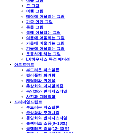
식물 그림
큰 그림
여행 그림
매장에 어울리는 그림
가족 연인 그림
동물 그림
봄에 어울리는 그림
여름에 어울리는 그림
가을에 어울리는 그림
겨울에 어울리는 그림
운동하게 하는 그림
LX하우시스 독점 에디션
아트프린트
부드러운 파스텔톤
컬러풀한 화려함
캐릭터와 귀여움
추상화와 미니멀리즘
동양화와 빈티지스타일
사진과 디테일함
프리미엄프린트
부드러운 파스텔톤
추상화와 모더니즘
동양화와 빈티지스타일
콜렉터즈 소품(0~10호)
콜렉터즈 중품(12~30호)