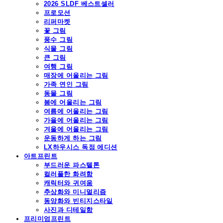
2026 SLDF 베스트셀러
프로모션
리퍼마켓
꽃 그림
풍수 그림
식물 그림
큰 그림
여행 그림
매장에 어울리는 그림
가족 연인 그림
동물 그림
봄에 어울리는 그림
여름에 어울리는 그림
가을에 어울리는 그림
겨울에 어울리는 그림
운동하게 하는 그림
LX하우시스 독점 에디션
아트프린트
부드러운 파스텔톤
컬러풀한 화려함
캐릭터와 귀여움
추상화와 미니멀리즘
동양화와 빈티지스타일
사진과 디테일함
프리미엄프린트