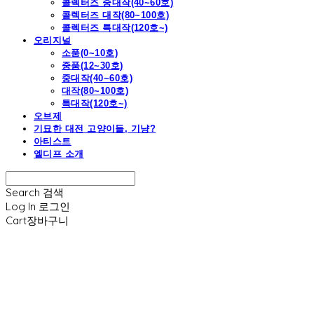
콜렉터즈 중대작(40~60호)
콜렉터즈 대작(80~100호)
콜렉터즈 특대작(120호~)
오리지널
소품(0~10호)
중품(12~30호)
중대작(40~60호)
대작(80~100호)
특대작(120호~)
오브제
기묘한 대전 고양이들, 기냥?
아티스트
엘디프 소개
Search
검색
Log In
로그인
Cart
장바구니
엘디프