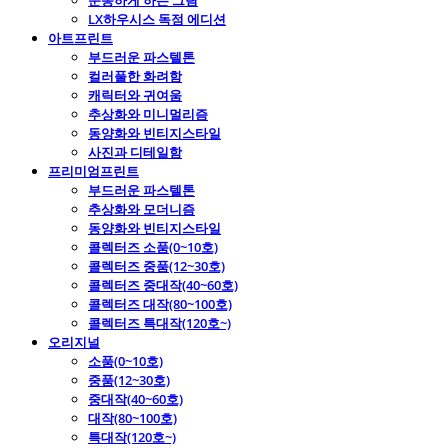
운동하게 하는 그림
LX하우시스 독점 에디션
아트프린트
부드러운 파스텔톤
컬러풀한 화려함
캐릭터와 귀여움
추상화와 미니멀리즘
동양화와 빈티지스타일
사진과 디테일함
프리미엄프린트
부드러운 파스텔톤
추상화와 모더니즘
동양화와 빈티지스타일
콜렉터즈 소품(0~10호)
콜렉터즈 중품(12~30호)
콜렉터즈 중대작(40~60호)
콜렉터즈 대작(80~100호)
콜렉터즈 특대작(120호~)
오리지널
소품(0~10호)
중품(12~30호)
중대작(40~60호)
대작(80~100호)
특대작(120호~)