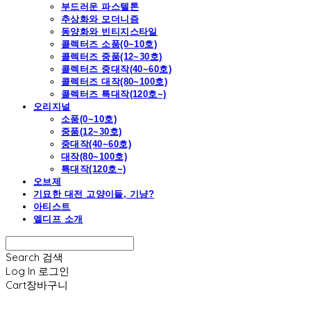
부드러운 파스텔톤
추상화와 모더니즘
동양화와 빈티지스타일
콜렉터즈 소품(0~10호)
콜렉터즈 중품(12~30호)
콜렉터즈 중대작(40~60호)
콜렉터즈 대작(80~100호)
콜렉터즈 특대작(120호~)
오리지널
소품(0~10호)
중품(12~30호)
중대작(40~60호)
대작(80~100호)
특대작(120호~)
오브제
기묘한 대전 고양이들, 기냥?
아티스트
엘디프 소개
Search
검색
Log In
로그인
Cart
장바구니