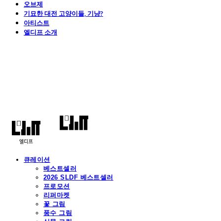
오브제
기묘한 대전 고양이들, 기냥?
아티스트
엘디프 소개
엘디프
큐레이션
베스트셀러
2026 SLDF 베스트셀러
프로모션
리퍼마켓
꽃 그림
풍수 그림