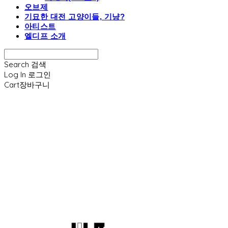
오브제
기묘한 대전 고양이들, 기냥?
아티스트
엘디프 소개
Search
검색
Log In
로그인
Cart
장바구니
엘디프