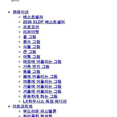
큐레이션
베스트셀러
2026 SLDF 베스트셀러
프로모션
리퍼마켓
꽃 그림
풍수 그림
식물 그림
큰 그림
여행 그림
매장에 어울리는 그림
가족 연인 그림
동물 그림
봄에 어울리는 그림
여름에 어울리는 그림
가을에 어울리는 그림
겨울에 어울리는 그림
운동하게 하는 그림
LX하우시스 독점 에디션
아트프린트
부드러운 파스텔톤
컬러풀한 화려함