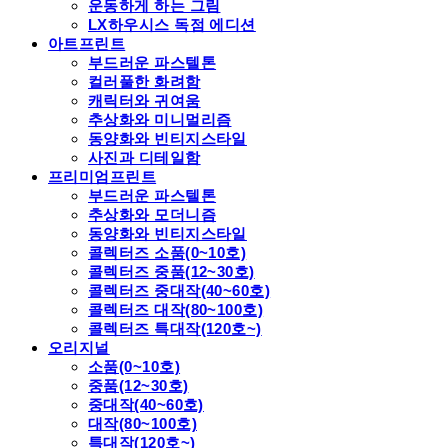
운동하게 하는 그림
LX하우시스 독점 에디션
아트프린트
부드러운 파스텔톤
컬러풀한 화려함
캐릭터와 귀여움
추상화와 미니멀리즘
동양화와 빈티지스타일
사진과 디테일함
프리미엄프린트
부드러운 파스텔톤
추상화와 모더니즘
동양화와 빈티지스타일
콜렉터즈 소품(0~10호)
콜렉터즈 중품(12~30호)
콜렉터즈 중대작(40~60호)
콜렉터즈 대작(80~100호)
콜렉터즈 특대작(120호~)
오리지널
소품(0~10호)
중품(12~30호)
중대작(40~60호)
대작(80~100호)
특대작(120호~)