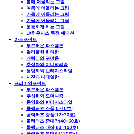
봄에 어울리는 그림
여름에 어울리는 그림
가을에 어울리는 그림
겨울에 어울리는 그림
운동하게 하는 그림
LX하우시스 독점 에디션
아트프린트
부드러운 파스텔톤
컬러풀한 화려함
캐릭터와 귀여움
추상화와 미니멀리즘
동양화와 빈티지스타일
사진과 디테일함
프리미엄프린트
부드러운 파스텔톤
추상화와 모더니즘
동양화와 빈티지스타일
콜렉터즈 소품(0~10호)
콜렉터즈 중품(12~30호)
콜렉터즈 중대작(40~60호)
콜렉터즈 대작(80~100호)
콜렉터즈 특대작(120호~)