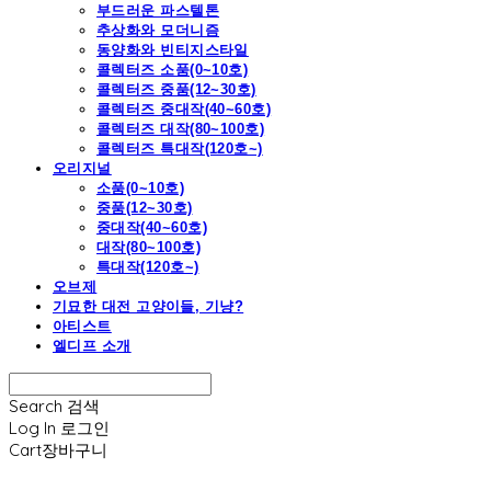
부드러운 파스텔톤
추상화와 모더니즘
동양화와 빈티지스타일
콜렉터즈 소품(0~10호)
콜렉터즈 중품(12~30호)
콜렉터즈 중대작(40~60호)
콜렉터즈 대작(80~100호)
콜렉터즈 특대작(120호~)
오리지널
소품(0~10호)
중품(12~30호)
중대작(40~60호)
대작(80~100호)
특대작(120호~)
오브제
기묘한 대전 고양이들, 기냥?
아티스트
엘디프 소개
Search
검색
Log In
로그인
Cart
장바구니