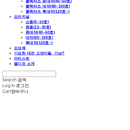
콜렉터즈 중대작(40~60호)
콜렉터즈 대작(80~100호)
콜렉터즈 특대작(120호~)
오리지널
소품(0~10호)
중품(12~30호)
중대작(40~60호)
대작(80~100호)
특대작(120호~)
오브제
기묘한 대전 고양이들, 기냥?
아티스트
엘디프 소개
Search
검색
Log In
로그인
Cart
장바구니
엘디프