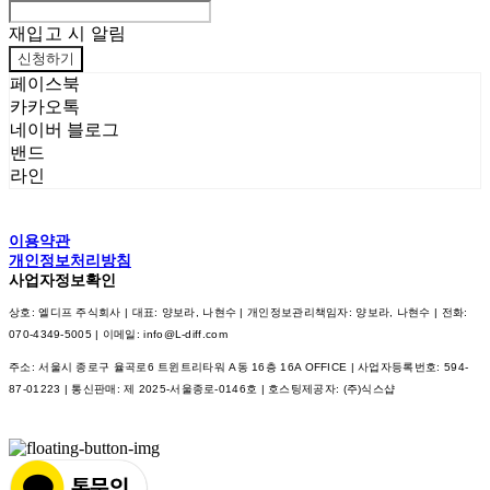
재입고 시 알림
신청하기
페이스북
카카오톡
네이버 블로그
밴드
라인
이용약관
개인정보처리방침
사업자정보확인
상호: 엘디프 주식회사 | 대표: 양보라, 나현수 | 개인정보관리책임자: 양보라, 나현수 | 전화:
070-4349-5005 | 이메일: info@L-diff.com
주소: 서울시 종로구 율곡로6 트윈트리타워 A동 16층 16A OFFICE | 사업자등록번호:
594-
87-01223
| 통신판매:
제 2025-서울종로-0146호
| 호스팅제공자: (주)식스샵