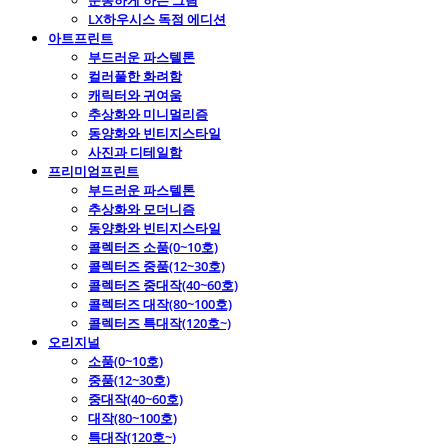
운동하게 하는 그림
LX하우시스 독점 에디션
아트프린트
부드러운 파스텔톤
컬러풀한 화려함
캐릭터와 귀여움
추상화와 미니멀리즘
동양화와 빈티지스타일
사진과 디테일함
프리미엄프린트
부드러운 파스텔톤
추상화와 모더니즘
동양화와 빈티지스타일
콜렉터즈 소품(0~10호)
콜렉터즈 중품(12~30호)
콜렉터즈 중대작(40~60호)
콜렉터즈 대작(80~100호)
콜렉터즈 특대작(120호~)
오리지널
소품(0~10호)
중품(12~30호)
중대작(40~60호)
대작(80~100호)
특대작(120호~)