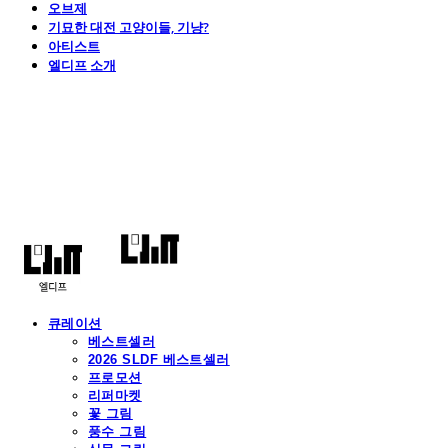
오브제
기묘한 대전 고양이들, 기냥?
아티스트
엘디프 소개
엘디프
큐레이션
베스트셀러
2026 SLDF 베스트셀러
프로모션
리퍼마켓
꽃 그림
풍수 그림