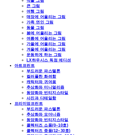
식물 그림
큰 그림
여행 그림
매장에 어울리는 그림
가족 연인 그림
동물 그림
봄에 어울리는 그림
여름에 어울리는 그림
가을에 어울리는 그림
겨울에 어울리는 그림
운동하게 하는 그림
LX하우시스 독점 에디션
아트프린트
부드러운 파스텔톤
컬러풀한 화려함
캐릭터와 귀여움
추상화와 미니멀리즘
동양화와 빈티지스타일
사진과 디테일함
프리미엄프린트
부드러운 파스텔톤
추상화와 모더니즘
동양화와 빈티지스타일
콜렉터즈 소품(0~10호)
콜렉터즈 중품(12~30호)