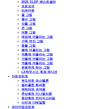
2026 SLDF 베스트셀러
프로모션
리퍼마켓
꽃 그림
풍수 그림
식물 그림
큰 그림
여행 그림
매장에 어울리는 그림
가족 연인 그림
동물 그림
봄에 어울리는 그림
여름에 어울리는 그림
가을에 어울리는 그림
겨울에 어울리는 그림
운동하게 하는 그림
LX하우시스 독점 에디션
아트프린트
부드러운 파스텔톤
컬러풀한 화려함
캐릭터와 귀여움
추상화와 미니멀리즘
동양화와 빈티지스타일
사진과 디테일함
프리미엄프린트