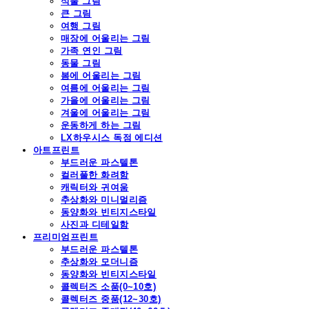
식물 그림
큰 그림
여행 그림
매장에 어울리는 그림
가족 연인 그림
동물 그림
봄에 어울리는 그림
여름에 어울리는 그림
가을에 어울리는 그림
겨울에 어울리는 그림
운동하게 하는 그림
LX하우시스 독점 에디션
아트프린트
부드러운 파스텔톤
컬러풀한 화려함
캐릭터와 귀여움
추상화와 미니멀리즘
동양화와 빈티지스타일
사진과 디테일함
프리미엄프린트
부드러운 파스텔톤
추상화와 모더니즘
동양화와 빈티지스타일
콜렉터즈 소품(0~10호)
콜렉터즈 중품(12~30호)