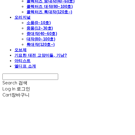
콜렉터즈 중대작(40~60호)
콜렉터즈 대작(80~100호)
콜렉터즈 특대작(120호~)
오리지널
소품(0~10호)
중품(12~30호)
중대작(40~60호)
대작(80~100호)
특대작(120호~)
오브제
기묘한 대전 고양이들, 기냥?
아티스트
엘디프 소개
Search
검색
Log In
로그인
Cart
장바구니
엘디프