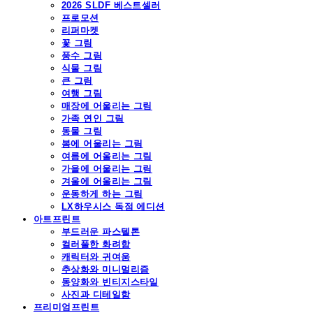
2026 SLDF 베스트셀러
프로모션
리퍼마켓
꽃 그림
풍수 그림
식물 그림
큰 그림
여행 그림
매장에 어울리는 그림
가족 연인 그림
동물 그림
봄에 어울리는 그림
여름에 어울리는 그림
가을에 어울리는 그림
겨울에 어울리는 그림
운동하게 하는 그림
LX하우시스 독점 에디션
아트프린트
부드러운 파스텔톤
컬러풀한 화려함
캐릭터와 귀여움
추상화와 미니멀리즘
동양화와 빈티지스타일
사진과 디테일함
프리미엄프린트