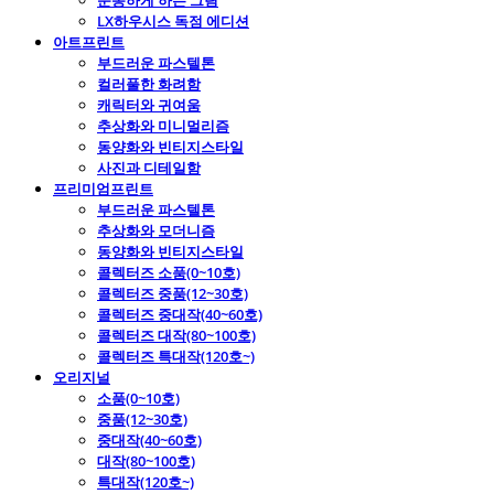
운동하게 하는 그림
LX하우시스 독점 에디션
아트프린트
부드러운 파스텔톤
컬러풀한 화려함
캐릭터와 귀여움
추상화와 미니멀리즘
동양화와 빈티지스타일
사진과 디테일함
프리미엄프린트
부드러운 파스텔톤
추상화와 모더니즘
동양화와 빈티지스타일
콜렉터즈 소품(0~10호)
콜렉터즈 중품(12~30호)
콜렉터즈 중대작(40~60호)
콜렉터즈 대작(80~100호)
콜렉터즈 특대작(120호~)
오리지널
소품(0~10호)
중품(12~30호)
중대작(40~60호)
대작(80~100호)
특대작(120호~)