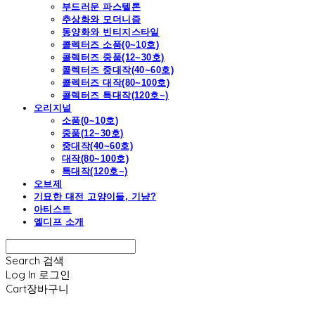
부드러운 파스텔톤
추상화와 모더니즘
동양화와 빈티지스타일
콜렉터즈 소품(0~10호)
콜렉터즈 중품(12~30호)
콜렉터즈 중대작(40~60호)
콜렉터즈 대작(80~100호)
콜렉터즈 특대작(120호~)
오리지널
소품(0~10호)
중품(12~30호)
중대작(40~60호)
대작(80~100호)
특대작(120호~)
오브제
기묘한 대전 고양이들, 기냥?
아티스트
엘디프 소개
Search
검색
Log In
로그인
Cart
장바구니