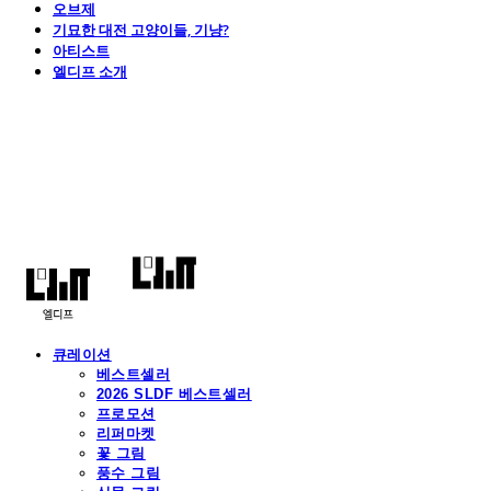
오브제
기묘한 대전 고양이들, 기냥?
아티스트
엘디프 소개
엘디프
큐레이션
베스트셀러
2026 SLDF 베스트셀러
프로모션
리퍼마켓
꽃 그림
풍수 그림