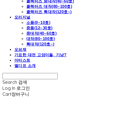
콜렉터즈 중대작(40~60호)
콜렉터즈 대작(80~100호)
콜렉터즈 특대작(120호~)
오리지널
소품(0~10호)
중품(12~30호)
중대작(40~60호)
대작(80~100호)
특대작(120호~)
오브제
기묘한 대전 고양이들, 기냥?
아티스트
엘디프 소개
Search
검색
Log In
로그인
Cart
장바구니
엘디프