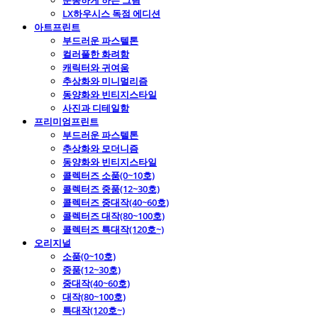
운동하게 하는 그림
LX하우시스 독점 에디션
아트프린트
부드러운 파스텔톤
컬러풀한 화려함
캐릭터와 귀여움
추상화와 미니멀리즘
동양화와 빈티지스타일
사진과 디테일함
프리미엄프린트
부드러운 파스텔톤
추상화와 모더니즘
동양화와 빈티지스타일
콜렉터즈 소품(0~10호)
콜렉터즈 중품(12~30호)
콜렉터즈 중대작(40~60호)
콜렉터즈 대작(80~100호)
콜렉터즈 특대작(120호~)
오리지널
소품(0~10호)
중품(12~30호)
중대작(40~60호)
대작(80~100호)
특대작(120호~)