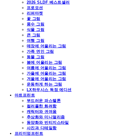
2026 SLDF 베스트셀러
프로모션
리퍼마켓
꽃 그림
풍수 그림
식물 그림
큰 그림
여행 그림
매장에 어울리는 그림
가족 연인 그림
동물 그림
봄에 어울리는 그림
여름에 어울리는 그림
가을에 어울리는 그림
겨울에 어울리는 그림
운동하게 하는 그림
LX하우시스 독점 에디션
아트프린트
부드러운 파스텔톤
컬러풀한 화려함
캐릭터와 귀여움
추상화와 미니멀리즘
동양화와 빈티지스타일
사진과 디테일함
프리미엄프린트