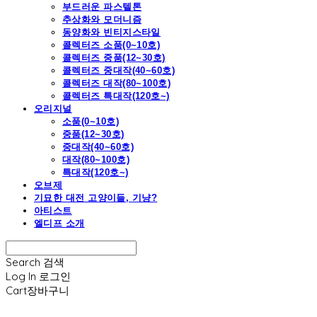
부드러운 파스텔톤
추상화와 모더니즘
동양화와 빈티지스타일
콜렉터즈 소품(0~10호)
콜렉터즈 중품(12~30호)
콜렉터즈 중대작(40~60호)
콜렉터즈 대작(80~100호)
콜렉터즈 특대작(120호~)
오리지널
소품(0~10호)
중품(12~30호)
중대작(40~60호)
대작(80~100호)
특대작(120호~)
오브제
기묘한 대전 고양이들, 기냥?
아티스트
엘디프 소개
Search
검색
Log In
로그인
Cart
장바구니