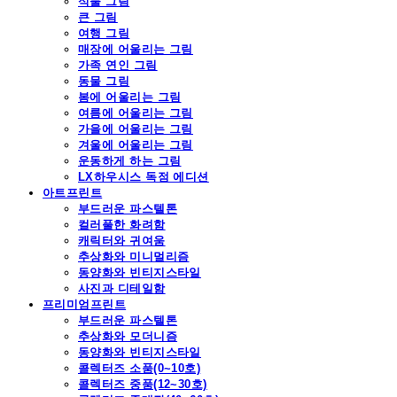
식물 그림
큰 그림
여행 그림
매장에 어울리는 그림
가족 연인 그림
동물 그림
봄에 어울리는 그림
여름에 어울리는 그림
가을에 어울리는 그림
겨울에 어울리는 그림
운동하게 하는 그림
LX하우시스 독점 에디션
아트프린트
부드러운 파스텔톤
컬러풀한 화려함
캐릭터와 귀여움
추상화와 미니멀리즘
동양화와 빈티지스타일
사진과 디테일함
프리미엄프린트
부드러운 파스텔톤
추상화와 모더니즘
동양화와 빈티지스타일
콜렉터즈 소품(0~10호)
콜렉터즈 중품(12~30호)