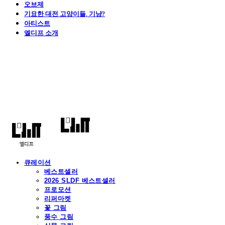
오브제
기묘한 대전 고양이들, 기냥?
아티스트
엘디프 소개
엘디프
큐레이션
베스트셀러
2026 SLDF 베스트셀러
프로모션
리퍼마켓
꽃 그림
풍수 그림