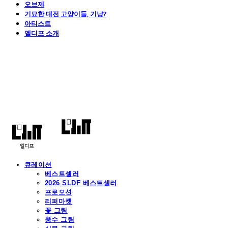
오브제
기묘한 대전 고양이들, 기냥?
아티스트
엘디프 소개
엘디프
큐레이션
베스트셀러
2026 SLDF 베스트셀러
프로모션
리퍼마켓
꽃 그림
풍수 그림