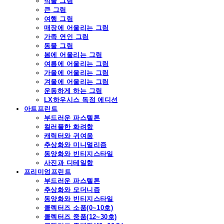
식물 그림
큰 그림
여행 그림
매장에 어울리는 그림
가족 연인 그림
동물 그림
봄에 어울리는 그림
여름에 어울리는 그림
가을에 어울리는 그림
겨울에 어울리는 그림
운동하게 하는 그림
LX하우시스 독점 에디션
아트프린트
부드러운 파스텔톤
컬러풀한 화려함
캐릭터와 귀여움
추상화와 미니멀리즘
동양화와 빈티지스타일
사진과 디테일함
프리미엄프린트
부드러운 파스텔톤
추상화와 모더니즘
동양화와 빈티지스타일
콜렉터즈 소품(0~10호)
콜렉터즈 중품(12~30호)