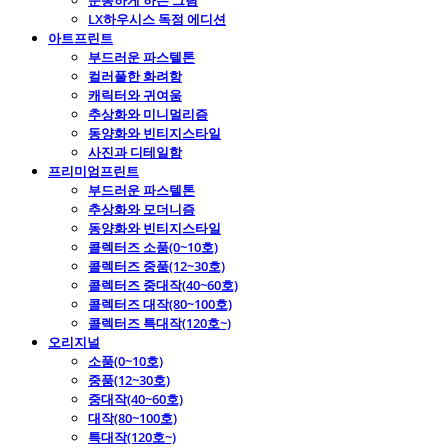
운동하게 하는 그림
LX하우시스 독점 에디션
아트프린트
부드러운 파스텔톤
컬러풀한 화려함
캐릭터와 귀여움
추상화와 미니멀리즘
동양화와 빈티지스타일
사진과 디테일함
프리미엄프린트
부드러운 파스텔톤
추상화와 모더니즘
동양화와 빈티지스타일
콜렉터즈 소품(0~10호)
콜렉터즈 중품(12~30호)
콜렉터즈 중대작(40~60호)
콜렉터즈 대작(80~100호)
콜렉터즈 특대작(120호~)
오리지널
소품(0~10호)
중품(12~30호)
중대작(40~60호)
대작(80~100호)
특대작(120호~)