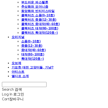
부드러운 파스텔톤
추상화와 모더니즘
동양화와 빈티지스타일
콜렉터즈 소품(0~10호)
콜렉터즈 중품(12~30호)
콜렉터즈 중대작(40~60호)
콜렉터즈 대작(80~100호)
콜렉터즈 특대작(120호~)
오리지널
소품(0~10호)
중품(12~30호)
중대작(40~60호)
대작(80~100호)
특대작(120호~)
오브제
기묘한 대전 고양이들, 기냥?
아티스트
엘디프 소개
Search
검색
Log In
로그인
Cart
장바구니