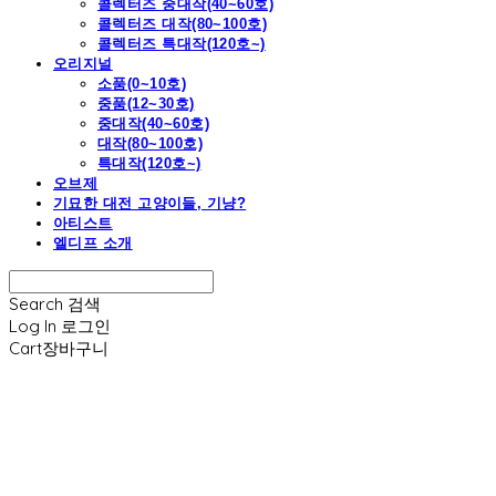
콜렉터즈 중대작(40~60호)
콜렉터즈 대작(80~100호)
콜렉터즈 특대작(120호~)
오리지널
소품(0~10호)
중품(12~30호)
중대작(40~60호)
대작(80~100호)
특대작(120호~)
오브제
기묘한 대전 고양이들, 기냥?
아티스트
엘디프 소개
Search
검색
Log In
로그인
Cart
장바구니
엘디프