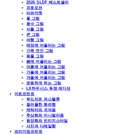
2026 SLDF 베스트셀러
프로모션
리퍼마켓
꽃 그림
풍수 그림
식물 그림
큰 그림
여행 그림
매장에 어울리는 그림
가족 연인 그림
동물 그림
봄에 어울리는 그림
여름에 어울리는 그림
가을에 어울리는 그림
겨울에 어울리는 그림
운동하게 하는 그림
LX하우시스 독점 에디션
아트프린트
부드러운 파스텔톤
컬러풀한 화려함
캐릭터와 귀여움
추상화와 미니멀리즘
동양화와 빈티지스타일
사진과 디테일함
프리미엄프린트