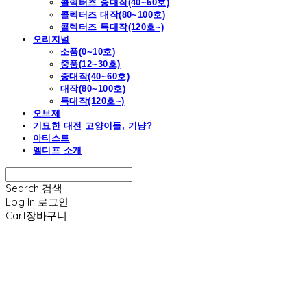
콜렉터즈 중대작(40~60호)
콜렉터즈 대작(80~100호)
콜렉터즈 특대작(120호~)
오리지널
소품(0~10호)
중품(12~30호)
중대작(40~60호)
대작(80~100호)
특대작(120호~)
오브제
기묘한 대전 고양이들, 기냥?
아티스트
엘디프 소개
Search
검색
Log In
로그인
Cart
장바구니
엘디프