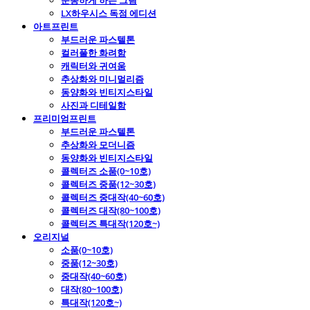
운동하게 하는 그림
LX하우시스 독점 에디션
아트프린트
부드러운 파스텔톤
컬러풀한 화려함
캐릭터와 귀여움
추상화와 미니멀리즘
동양화와 빈티지스타일
사진과 디테일함
프리미엄프린트
부드러운 파스텔톤
추상화와 모더니즘
동양화와 빈티지스타일
콜렉터즈 소품(0~10호)
콜렉터즈 중품(12~30호)
콜렉터즈 중대작(40~60호)
콜렉터즈 대작(80~100호)
콜렉터즈 특대작(120호~)
오리지널
소품(0~10호)
중품(12~30호)
중대작(40~60호)
대작(80~100호)
특대작(120호~)