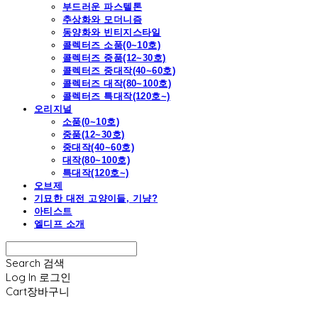
부드러운 파스텔톤
추상화와 모더니즘
동양화와 빈티지스타일
콜렉터즈 소품(0~10호)
콜렉터즈 중품(12~30호)
콜렉터즈 중대작(40~60호)
콜렉터즈 대작(80~100호)
콜렉터즈 특대작(120호~)
오리지널
소품(0~10호)
중품(12~30호)
중대작(40~60호)
대작(80~100호)
특대작(120호~)
오브제
기묘한 대전 고양이들, 기냥?
아티스트
엘디프 소개
Search
검색
Log In
로그인
Cart
장바구니