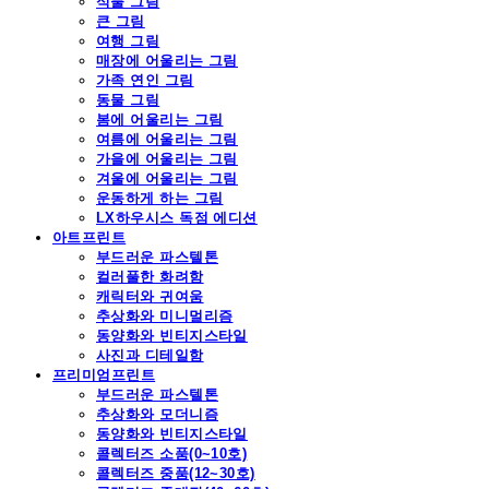
식물 그림
큰 그림
여행 그림
매장에 어울리는 그림
가족 연인 그림
동물 그림
봄에 어울리는 그림
여름에 어울리는 그림
가을에 어울리는 그림
겨울에 어울리는 그림
운동하게 하는 그림
LX하우시스 독점 에디션
아트프린트
부드러운 파스텔톤
컬러풀한 화려함
캐릭터와 귀여움
추상화와 미니멀리즘
동양화와 빈티지스타일
사진과 디테일함
프리미엄프린트
부드러운 파스텔톤
추상화와 모더니즘
동양화와 빈티지스타일
콜렉터즈 소품(0~10호)
콜렉터즈 중품(12~30호)