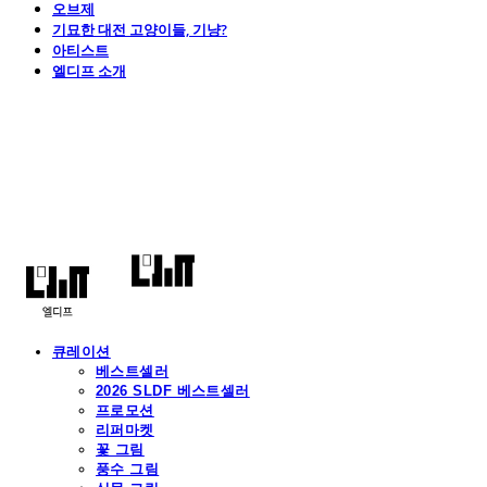
오브제
기묘한 대전 고양이들, 기냥?
아티스트
엘디프 소개
엘디프
큐레이션
베스트셀러
2026 SLDF 베스트셀러
프로모션
리퍼마켓
꽃 그림
풍수 그림