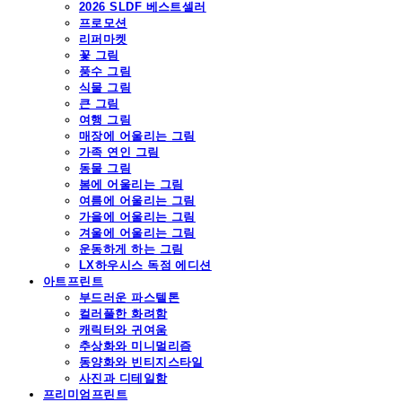
2026 SLDF 베스트셀러
프로모션
리퍼마켓
꽃 그림
풍수 그림
식물 그림
큰 그림
여행 그림
매장에 어울리는 그림
가족 연인 그림
동물 그림
봄에 어울리는 그림
여름에 어울리는 그림
가을에 어울리는 그림
겨울에 어울리는 그림
운동하게 하는 그림
LX하우시스 독점 에디션
아트프린트
부드러운 파스텔톤
컬러풀한 화려함
캐릭터와 귀여움
추상화와 미니멀리즘
동양화와 빈티지스타일
사진과 디테일함
프리미엄프린트