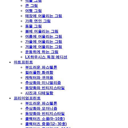
식물 그림
큰 그림
여행 그림
매장에 어울리는 그림
가족 연인 그림
동물 그림
봄에 어울리는 그림
여름에 어울리는 그림
가을에 어울리는 그림
겨울에 어울리는 그림
운동하게 하는 그림
LX하우시스 독점 에디션
아트프린트
부드러운 파스텔톤
컬러풀한 화려함
캐릭터와 귀여움
추상화와 미니멀리즘
동양화와 빈티지스타일
사진과 디테일함
프리미엄프린트
부드러운 파스텔톤
추상화와 모더니즘
동양화와 빈티지스타일
콜렉터즈 소품(0~10호)
콜렉터즈 중품(12~30호)