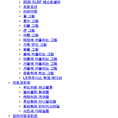
2026 SLDF 베스트셀러
프로모션
리퍼마켓
꽃 그림
풍수 그림
식물 그림
큰 그림
여행 그림
매장에 어울리는 그림
가족 연인 그림
동물 그림
봄에 어울리는 그림
여름에 어울리는 그림
가을에 어울리는 그림
겨울에 어울리는 그림
운동하게 하는 그림
LX하우시스 독점 에디션
아트프린트
부드러운 파스텔톤
컬러풀한 화려함
캐릭터와 귀여움
추상화와 미니멀리즘
동양화와 빈티지스타일
사진과 디테일함
프리미엄프린트