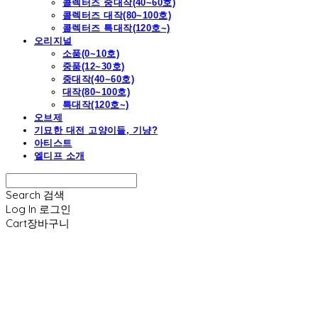
콜렉터즈 중대작(40~60호)
콜렉터즈 대작(80~100호)
콜렉터즈 특대작(120호~)
오리지널
소품(0~10호)
중품(12~30호)
중대작(40~60호)
대작(80~100호)
특대작(120호~)
오브제
기묘한 대전 고양이들, 기냥?
아티스트
엘디프 소개
Search
검색
Log In
로그인
Cart
장바구니
엘디프