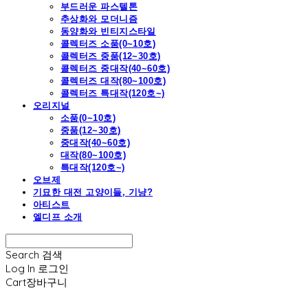
부드러운 파스텔톤
추상화와 모더니즘
동양화와 빈티지스타일
콜렉터즈 소품(0~10호)
콜렉터즈 중품(12~30호)
콜렉터즈 중대작(40~60호)
콜렉터즈 대작(80~100호)
콜렉터즈 특대작(120호~)
오리지널
소품(0~10호)
중품(12~30호)
중대작(40~60호)
대작(80~100호)
특대작(120호~)
오브제
기묘한 대전 고양이들, 기냥?
아티스트
엘디프 소개
Search
검색
Log In
로그인
Cart
장바구니