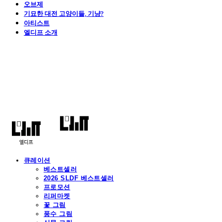
오브제
기묘한 대전 고양이들, 기냥?
아티스트
엘디프 소개
엘디프
큐레이션
베스트셀러
2026 SLDF 베스트셀러
프로모션
리퍼마켓
꽃 그림
풍수 그림