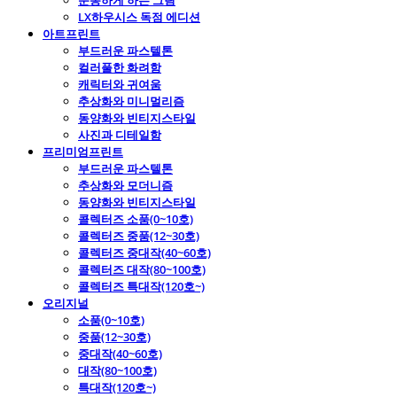
운동하게 하는 그림
LX하우시스 독점 에디션
아트프린트
부드러운 파스텔톤
컬러풀한 화려함
캐릭터와 귀여움
추상화와 미니멀리즘
동양화와 빈티지스타일
사진과 디테일함
프리미엄프린트
부드러운 파스텔톤
추상화와 모더니즘
동양화와 빈티지스타일
콜렉터즈 소품(0~10호)
콜렉터즈 중품(12~30호)
콜렉터즈 중대작(40~60호)
콜렉터즈 대작(80~100호)
콜렉터즈 특대작(120호~)
오리지널
소품(0~10호)
중품(12~30호)
중대작(40~60호)
대작(80~100호)
특대작(120호~)