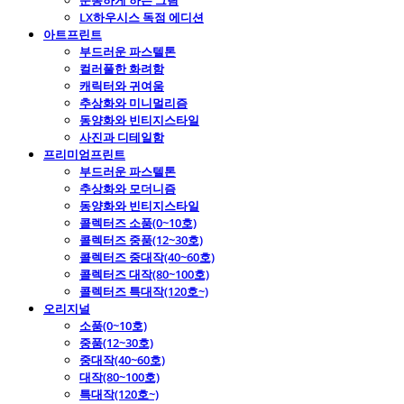
운동하게 하는 그림
LX하우시스 독점 에디션
아트프린트
부드러운 파스텔톤
컬러풀한 화려함
캐릭터와 귀여움
추상화와 미니멀리즘
동양화와 빈티지스타일
사진과 디테일함
프리미엄프린트
부드러운 파스텔톤
추상화와 모더니즘
동양화와 빈티지스타일
콜렉터즈 소품(0~10호)
콜렉터즈 중품(12~30호)
콜렉터즈 중대작(40~60호)
콜렉터즈 대작(80~100호)
콜렉터즈 특대작(120호~)
오리지널
소품(0~10호)
중품(12~30호)
중대작(40~60호)
대작(80~100호)
특대작(120호~)