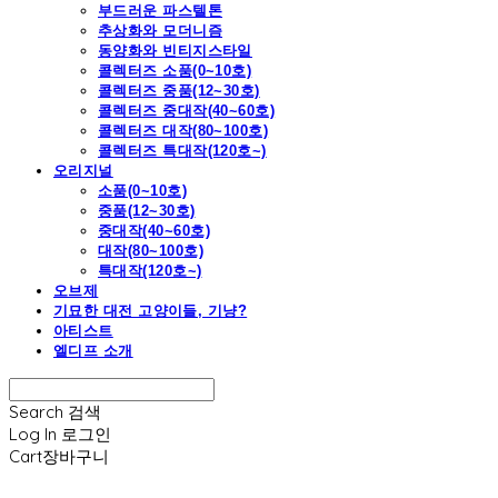
부드러운 파스텔톤
추상화와 모더니즘
동양화와 빈티지스타일
콜렉터즈 소품(0~10호)
콜렉터즈 중품(12~30호)
콜렉터즈 중대작(40~60호)
콜렉터즈 대작(80~100호)
콜렉터즈 특대작(120호~)
오리지널
소품(0~10호)
중품(12~30호)
중대작(40~60호)
대작(80~100호)
특대작(120호~)
오브제
기묘한 대전 고양이들, 기냥?
아티스트
엘디프 소개
Search
검색
Log In
로그인
Cart
장바구니