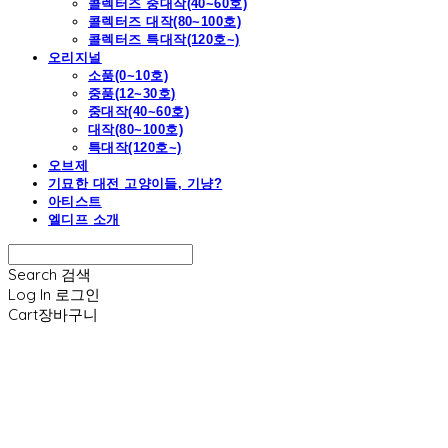
콜렉터즈 중대작(40~60호)
콜렉터즈 대작(80~100호)
콜렉터즈 특대작(120호~)
오리지널
소품(0~10호)
중품(12~30호)
중대작(40~60호)
대작(80~100호)
특대작(120호~)
오브제
기묘한 대전 고양이들, 기냥?
아티스트
엘디프 소개
Search
검색
Log In
로그인
Cart
장바구니
엘디프