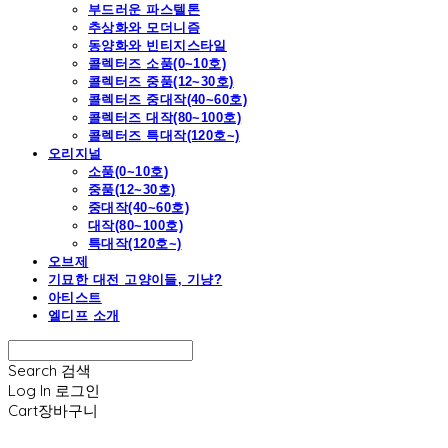
부드러운 파스텔톤
추상화와 모더니즘
동양화와 빈티지스타일
콜렉터즈 소품(0~10호)
콜렉터즈 중품(12~30호)
콜렉터즈 중대작(40~60호)
콜렉터즈 대작(80~100호)
콜렉터즈 특대작(120호~)
오리지널
소품(0~10호)
중품(12~30호)
중대작(40~60호)
대작(80~100호)
특대작(120호~)
오브제
기묘한 대전 고양이들, 기냥?
아티스트
엘디프 소개
Search
검색
Log In
로그인
Cart
장바구니