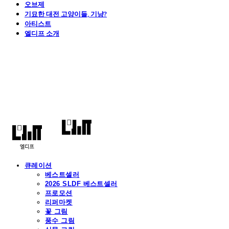
오브제
기묘한 대전 고양이들, 기냥?
아티스트
엘디프 소개
엘디프
큐레이션
베스트셀러
2026 SLDF 베스트셀러
프로모션
리퍼마켓
꽃 그림
풍수 그림