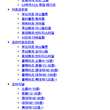
운동하게 하는 그림
LX하우시스 독점 에디션
아트프린트
부드러운 파스텔톤
컬러풀한 화려함
캐릭터와 귀여움
추상화와 미니멀리즘
동양화와 빈티지스타일
사진과 디테일함
프리미엄프린트
부드러운 파스텔톤
추상화와 모더니즘
동양화와 빈티지스타일
콜렉터즈 소품(0~10호)
콜렉터즈 중품(12~30호)
콜렉터즈 중대작(40~60호)
콜렉터즈 대작(80~100호)
콜렉터즈 특대작(120호~)
오리지널
소품(0~10호)
중품(12~30호)
중대작(40~60호)
대작(80~100호)
특대작(120호~)