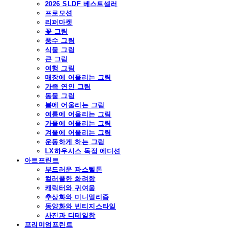
2026 SLDF 베스트셀러
프로모션
리퍼마켓
꽃 그림
풍수 그림
식물 그림
큰 그림
여행 그림
매장에 어울리는 그림
가족 연인 그림
동물 그림
봄에 어울리는 그림
여름에 어울리는 그림
가을에 어울리는 그림
겨울에 어울리는 그림
운동하게 하는 그림
LX하우시스 독점 에디션
아트프린트
부드러운 파스텔톤
컬러풀한 화려함
캐릭터와 귀여움
추상화와 미니멀리즘
동양화와 빈티지스타일
사진과 디테일함
프리미엄프린트