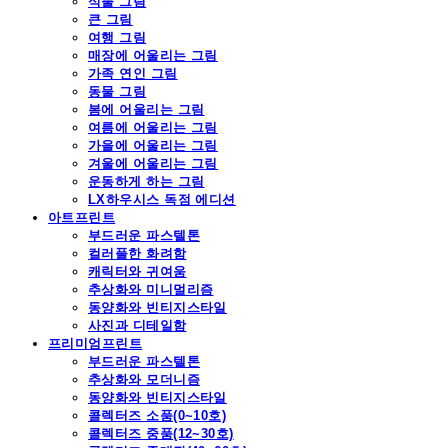
식물 그림
큰 그림
여행 그림
매장에 어울리는 그림
가족 연인 그림
동물 그림
봄에 어울리는 그림
여름에 어울리는 그림
가을에 어울리는 그림
겨울에 어울리는 그림
운동하게 하는 그림
LX하우시스 독점 에디션
아트프린트
부드러운 파스텔톤
컬러풀한 화려함
캐릭터와 귀여움
추상화와 미니멀리즘
동양화와 빈티지스타일
사진과 디테일함
프리미엄프린트
부드러운 파스텔톤
추상화와 모더니즘
동양화와 빈티지스타일
콜렉터즈 소품(0~10호)
콜렉터즈 중품(12~30호)